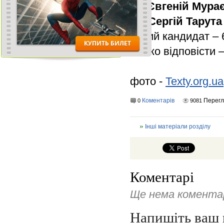
11.
Євгеній Мура
12.
Сергій Тарута
інший кандидат –
важко відповісти 
фото -
Texty.org.ua
Коментарів
Перег
0
9081
Інші матеріали розділу
Коментарі
Ще нема коментар
Напишіть ваш 