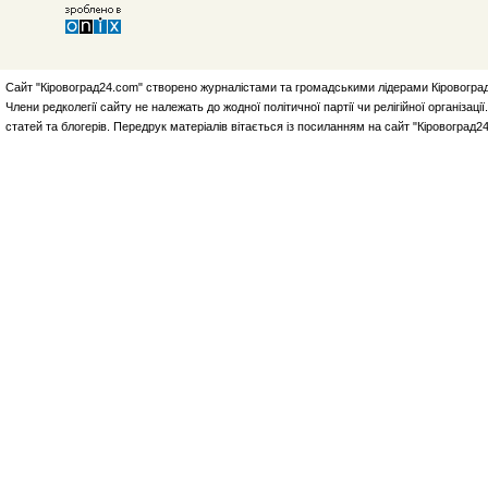
Сайт "Кіровоград24.com" створено журналістами та громадськими лідерами Кіровоград
Члени редколегії сайту не належать до жодної політичної партії чи релігійної організа
статей та блогерів. Передрук матеріалів вітається із посиланням на сайт "Кіровоград2