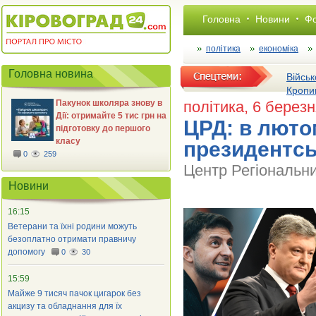
Головна
Новини
Фо
політика
економіка
Головна новина
Військ
Кропи
Пакунок школяра знову в
політика
, 6 берез
Дії: отримайте 5 тис грн на
ЦРД: в люто
підготовку до першого
класу
президентсь
0
259
Центр Регіональн
Новини
16:15
Ветерани та їхні родини можуть
безоплатно отримати правничу
допомогу
0
30
15:59
Майже 9 тисяч пачок цигарок без
акцизу та обладнання для їх