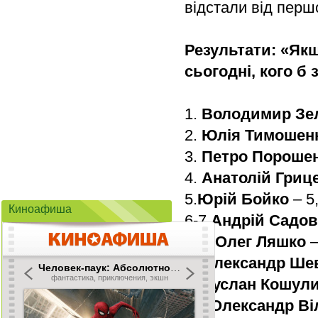
відстали від першо
Результати:
«Якщ
сьогодні,
кого б 
1.
Володимир Зе
2.
Юлія Тимошен
3.
Петро Пороше
4.
Анатолій Гриц
5.
Юрій Бойко
– 5
Киноафиша
6-7
Андрій Садо
6-7.
Олег Ляшко
–
8.
Олександр Ше
9.
Руслан Кошул
10.
Олександр Ві