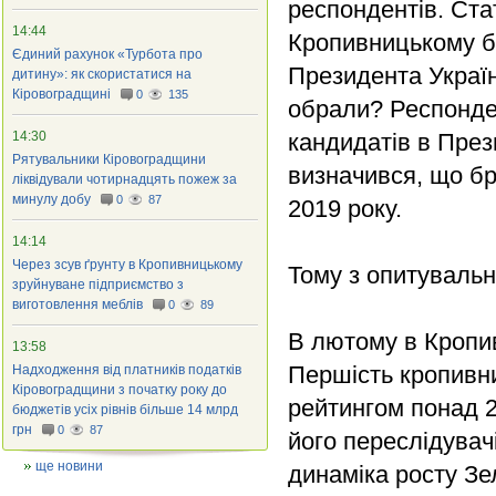
респондентів. Ста
14:44
Кропивницькому б
Єдиний рахунок «Турбота про
Президента Україн
дитину»: як скористатися на
Кіровоградщині
0
135
обрали? Респонде
14:30
кандидатів в През
Рятувальники Кіровоградщини
визначився, що бр
ліквідували чотирнадцять пожеж за
минулу добу
0
87
2019 року.
14:14
Через зсув ґрунту в Кропивницькому
Тому з опитувальн
зруйнуване підприємство з
виготовлення меблів
0
89
В лютому в Кропив
13:58
Першість кропивн
Надходження від платників податків
Кіровоградщини з початку року до
рейтингом понад 2
бюджетів усіх рівнів більше 14 млрд
грн
0
87
його переслідува
ще новини
динаміка росту Зе