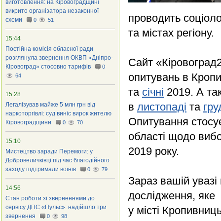
виготовлення: на Кіровоградщині
викрито організатора незаконної
проводить соціоло
схеми
0
51
та містах регіону.
15:44
Постійна комісія обласної ради
розглянула звернення ОКВП «Дніпро-
Сайт «Кіровоград2
Кіровоград» стосовно тарифів
0
опитувань в Кроп
64
та
січні
2019. А та
15:28
в
листопаді
та
гру
Легалізував майже 5 млн грн від
наркоторгівлі: суд виніс вирок жителю
Опитування стосує
Кіровоградщини
0
70
області щодо вибо
15:10
2019 року.
Мистецтво заради Перемоги: у
Добровеличківці під час благодійного
заходу підтримали воїнів
0
79
Зараз вашій увазі
14:56
дослідження, яке 
Стан роботи зі зверненнями до
сервісу ДПС «Пульс»: надійшло три
у місті Кропивниц
звернення
0
98