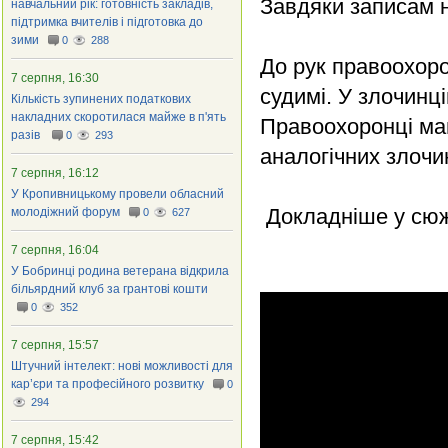
Завдяки записам н
навчальний рік: готовність закладів,
підтримка вчителів і підготовка до
зими
0
288
До рук правоохоро
7 серпня, 16:30
судимі. У злочинц
Кількість зупинених податкових
накладних скоротилася майже в п'ять
Правоохоронці маю
разів
0
293
аналогічних злочин
7 серпня, 16:12
У Кропивницькому провели обласний
Докладніше у сюж
молодіжний форум
0
627
7 серпня, 16:04
У Бобринці родина ветерана відкрила
більярдний клуб за грантові кошти
0
352
7 серпня, 15:57
Штучний інтелект: нові можливості для
кар’єри та професійного розвитку
0
294
7 серпня, 15:42