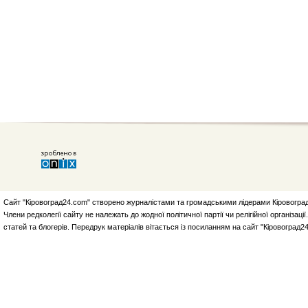
Сайт "Кіровоград24.com" створено журналістами та громадськими лідерами Кіровоград
Члени редколегії сайту не належать до жодної політичної партії чи релігійної організа
статей та блогерів. Передрук матеріалів вітається із посиланням на сайт "Кіровоград2