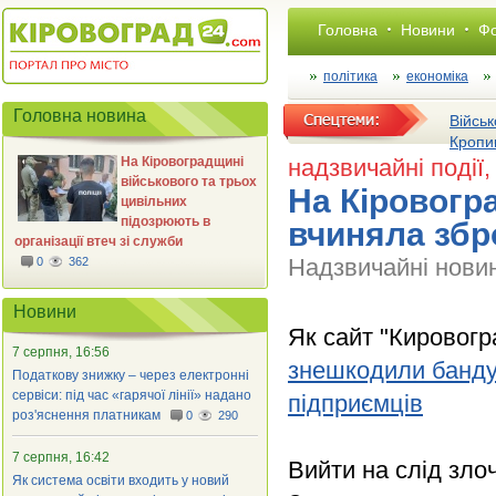
Головна
Новини
Фо
політика
економіка
Головна новина
Військ
Кропи
На Кіровоградщині
надзвичайні події
,
військового та трьох
На Кіровогр
цивільних
підозрюють в
вчиняла збр
організації втеч зі служби
Надзвичайні нови
0
362
Новини
Як сайт "Кировог
7 серпня, 16:56
знешкодили банду,
Податкову знижку – через електронні
сервіси: під час «гарячої лінії» надано
підприємців
роз'яснення платникам
0
290
7 серпня, 16:42
Вийти на слід зло
Як система освіти входить у новий