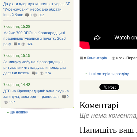
До уваги одержувачів виплат через АТ
“Укрексімбанк”: необхідно обрати
інший банк
0
302
7 серпня, 15:28
Майже 700 ВПО на Кіровоградщині
працевлаштувалися з початку 2026
року
0
324
7 серпня, 15:15
Коментарів
Перег
0
67266
За минулу добу на Кіровоградщині
рятувальники ліквідували понад два
десятки пожеж
0
274
Інші матеріали розділу
7 серпня, 14:42
ДТП на Кіровоградщині: одна людина
загинула, шестеро – травмовані
0
Коментарі
357
ще новини
Ще нема коментар
Напишіть ваш 