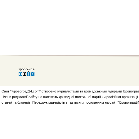
Сайт "Кіровоград24.com" створено журналістами та громадськими лідерами Кіровоград
Члени редколегії сайту не належать до жодної політичної партії чи релігійної організа
статей та блогерів. Передрук матеріалів вітається із посиланням на сайт "Кіровоград2