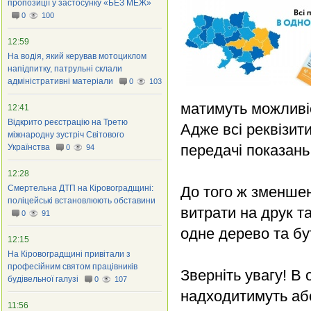
пропозиції у застосунку «БЕЗ МЕЖ»
0
100
12:59
На водія, який керував мотоциклом
напідпитку, патрульні склали
адміністративні матеріали
0
103
матимуть можливіс
12:41
Відкрито реєстрацію на Третю
Адже всі реквізити
міжнародну зустріч Світового
передачі показань
Українства
0
94
12:28
Смертельна ДТП на Кіровоградщині:
До того ж зменшен
поліцейські встановлюють обставини
витрати на друк т
0
91
одне дерево та бу
12:15
На Кіровоградщині привітали з
професійним святом працівників
Зверніть увагу! В 
будівельної галузі
0
107
надходитимуть аб
11:56