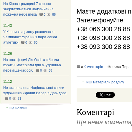
На Кіровоградщині 7 серпня
зберігатиметься надзвичайна
Маєте додаткові п
пожежна небезпека
0
88
Зателефонуйте:
11:43
+38 066 300 28 88
У Кропивницькому розпочався
+38 098 300 28 88
Чемпіонат України з пара легкої
атлетики
0
80
+38 093 300 28 88
11:26
На платформі Дія.Освіта зібрали
корисні матеріали для внутрішньо
Коментарів
Перег
0
16704
переміщених осіб
0
58
11:12
Інші матеріали розділу
Не стало члена Національної спілки
художників України Валерія Давидова
0
71
ще новини
Коментарі
Ще нема коментар