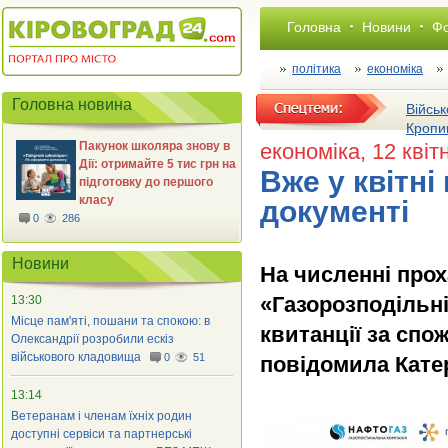
Головна
Новини
Фо
політика
економіка
Головна новина
Військ
Кропи
Пакунок школяра знову в
економіка
, 12 кві
Дії: отримайте 5 тис грн на
Вже у квітні
підготовку до першого
класу
документі
0
286
Новини
На численні прох
«Газорозподільні
13:30
Місце пам'яті, пошани та спокою: в
квитанції за спо
Олександрії розробили ескіз
військового кладовища
0
51
повідомила Кате
13:14
Ветеранам і членам їхніх родин
доступні сервіси та партнерські