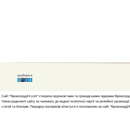
Сайт "Кіровоград24.com" створено журналістами та громадськими лідерами Кіровоград
Члени редколегії сайту не належать до жодної політичної партії чи релігійної організа
статей та блогерів. Передрук матеріалів вітається із посиланням на сайт "Кіровоград2