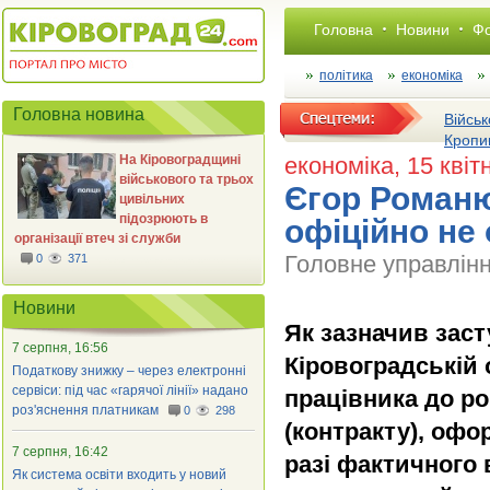
Головна
Новини
Фо
політика
економіка
Головна новина
Військ
Кропи
На Кіровоградщині
економіка
, 15 кві
військового та трьох
Єгор Романю
цивільних
підозрюють в
офіційно не
організації втеч зі служби
Головне управлінн
0
371
Новини
Як зазначив зас
7 серпня, 16:56
Кіровоградській
Податкову знижку – через електронні
сервіси: під час «гарячої лінії» надано
працівника до р
роз'яснення платникам
0
298
(контракту), офо
7 серпня, 16:42
разі фактичного 
Як система освіти входить у новий