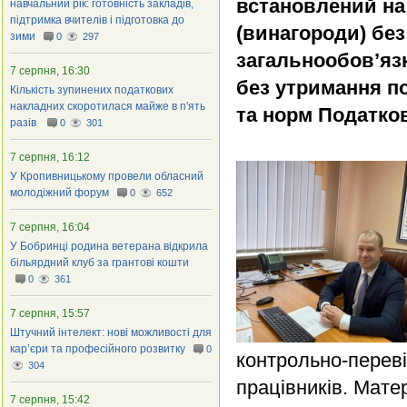
встановлений на 
навчальний рік: готовність закладів,
підтримка вчителів і підготовка до
(винагороди) без
зими
0
297
загальнообов’яз
7 серпня, 16:30
без утримання п
Кількість зупинених податкових
накладних скоротилася майже в п'ять
та норм Податков
разів
0
301
7 серпня, 16:12
У Кропивницькому провели обласний
молодіжний форум
0
652
7 серпня, 16:04
У Бобринці родина ветерана відкрила
більярдний клуб за грантові кошти
0
361
7 серпня, 15:57
Штучний інтелект: нові можливості для
кар’єри та професійного розвитку
0
контрольно-перев
304
працівників. Мате
7 серпня, 15:42