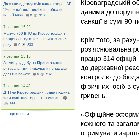
Кіровоградській о
До уваги одержувачів виплат через АТ
“Укрексімбанк”: необхідно обрати
даними до порушн
інший банк
0
310
санкції в сумі 90 т
7 серпня, 15:28
Майже 700 ВПО на Кіровоградщині
Крім того, за раху
працевлаштувалися з початку 2026
року
0
333
роз’яснювальна ро
7 серпня, 15:15
працю 314 офіцій
За минулу добу на Кіровоградщині
до державної реєс
рятувальники ліквідували понад два
десятки пожеж
0
282
контролю до бюдж
фізичних осіб в су
7 серпня, 14:42
ДТП на Кіровоградщині: одна людина
гривень.
загинула, шестеро – травмовані
0
366
«Офіційне оформл
ще новини
кожного та загало
отримувати зарпл