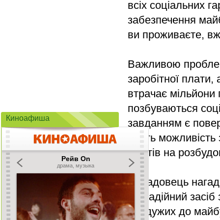
всіх соціальних га
забезпечення майб
ви проживаєте, вж
Важливою проблем
заробітної плати,
втрачає мільйони 
позбуваються соц
Киноафиша
завданням є повер
дасть можливість
коштів на розбудо
Посадовець нагада
це надійний засіб
байдужих до майб