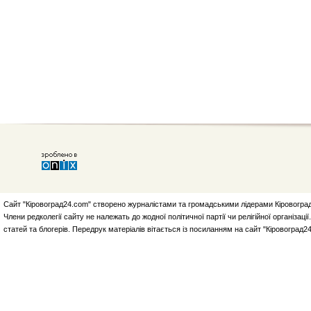
Сайт "Кіровоград24.com" створено журналістами та громадськими лідерами Кіровоград
Члени редколегії сайту не належать до жодної політичної партії чи релігійної організа
статей та блогерів. Передрук матеріалів вітається із посиланням на сайт "Кіровоград2