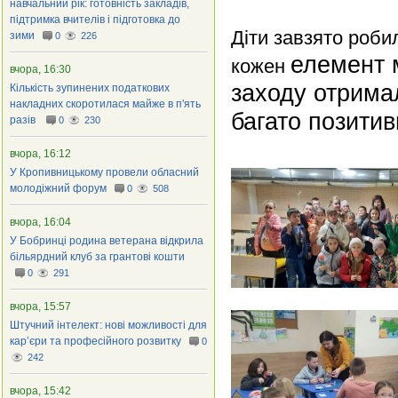
навчальний рік: готовність закладів,
підтримка вчителів і підготовка до
Діти завзято роби
зими
0
226
елемент 
кожен
вчора, 16:30
заходу отрима
Кількість зупинених податкових
накладних скоротилася майже в п'ять
багато позитив
разів
0
230
вчора, 16:12
У Кропивницькому провели обласний
молодіжний форум
0
508
вчора, 16:04
У Бобринці родина ветерана відкрила
більярдний клуб за грантові кошти
0
291
вчора, 15:57
Штучний інтелект: нові можливості для
кар’єри та професійного розвитку
0
242
вчора, 15:42