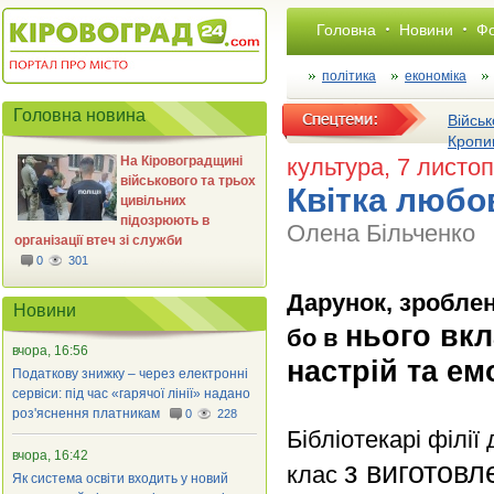
Головна
Новини
Фо
політика
економіка
Головна новина
Військ
Кропи
На Кіровоградщині
культура
, 7 листо
військового та трьох
Квітка любо
цивільних
підозрюють в
Олена Більченко
організації втеч зі служби
0
301
Дарунок, зроблен
Новини
нього вкл
бо в
вчора, 16:56
настрій та емо
Податкову знижку – через електронні
сервіси: під час «гарячої лінії» надано
роз'яснення платникам
0
228
Бібліотекарі філі
вчора, 16:42
з виготовл
клас
Як система освіти входить у новий