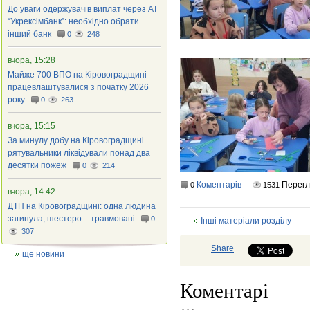
До уваги одержувачів виплат через АТ
“Укрексімбанк”: необхідно обрати
інший банк
0
248
вчора, 15:28
Майже 700 ВПО на Кіровоградщині
працевлаштувалися з початку 2026
року
0
263
вчора, 15:15
За минулу добу на Кіровоградщині
рятувальники ліквідували понад два
десятки пожеж
0
214
Коментарів
Перег
0
1531
вчора, 14:42
ДТП на Кіровоградщині: одна людина
загинула, шестеро – травмовані
0
Інші матеріали розділу
307
Share
ще новини
Коментарі