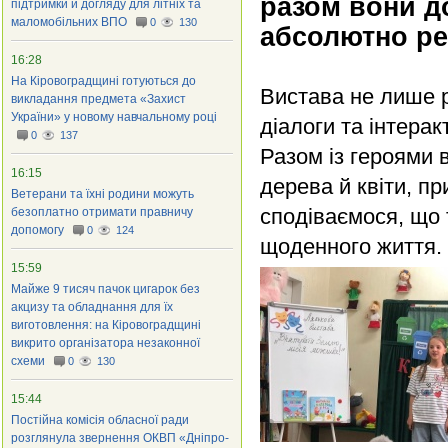
разом вони д
підтримки й догляду для літніх та
маломобільних ВПО
0
130
абсолютно ре
16:28
На Кіровоградщині готуються до
Вистава не лише р
викладання предмета «Захист
України» у новому навчальному році
діалоги та інтера
0
137
Разом із героями 
16:15
дерева й квіти, пр
Ветерани та їхні родини можуть
сподіваємося, що 
безоплатно отримати правничу
допомогу
0
124
щоденного життя.
15:59
Майже 9 тисяч пачок цигарок без
акцизу та обладнання для їх
виготовлення: на Кіровоградщині
викрито організатора незаконної
схеми
0
130
15:44
Постійна комісія обласної ради
розглянула звернення ОКВП «Дніпро-