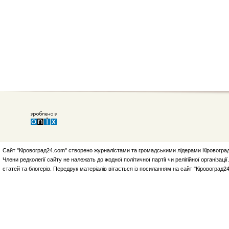
Сайт "Кіровоград24.com" створено журналістами та громадськими лідерами Кіровоград
Члени редколегії сайту не належать до жодної політичної партії чи релігійної організа
статей та блогерів. Передрук матеріалів вітається із посиланням на сайт "Кіровоград2