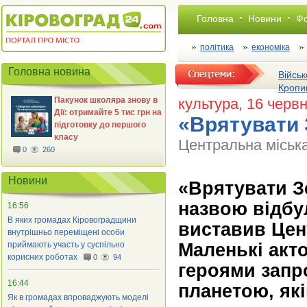
Головна
Новини
Фо
політика
економіка
Головна новина
Військ
Кропи
Пакунок школяра знову в
культура
, 16 черв
Дії: отримайте 5 тис грн на
«Врятувати 
підготовку до першого
класу
Центральна міська
0
260
Новини
«Врятувати З
назвою відбу
16:56
В яких громадах Кіровоградщини
виставив Цент
внутрішньо переміщені особи
Маленькі акт
приймають участь у суспільно
корисних роботах
0
94
героями запр
16:44
планетою, які
Як в громадах впроваджують моделі