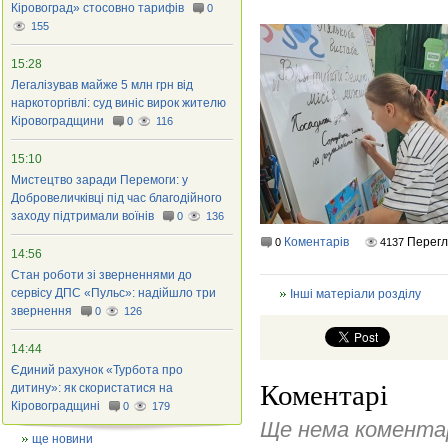
Кіровоград» стосовно тарифів
0
155
15:28
Легалізував майже 5 млн грн від
наркоторгівлі: суд виніс вирок жителю
Кіровоградщини
0
116
15:10
Мистецтво заради Перемоги: у
Добровеличківці під час благодійного
заходу підтримали воїнів
0
136
Коментарів
Перегл
0
4137
14:56
Стан роботи зі зверненнями до
сервісу ДПС «Пульс»: надійшло три
Інші матеріали розділу
звернення
0
126
14:44
Єдиний рахунок «Турбота про
Коментарі
дитину»: як скористатися на
Кіровоградщині
0
179
Ще нема коментар
ще новини