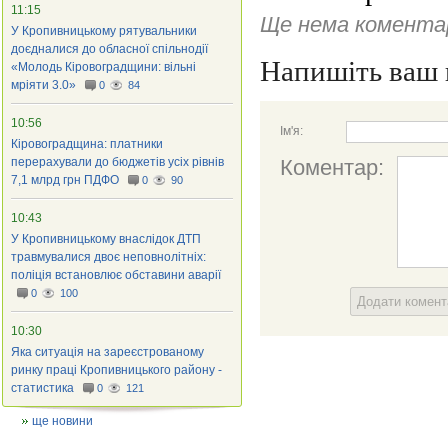
11:15
Ще нема коментар
У Кропивницькому рятувальники
доєдналися до обласної спільнодії
Напишіть ваш 
«Молодь Кіровоградщини: вільні
мріяти 3.0»
0
84
10:56
Ім'я:
Кіровоградщина: платники
перерахували до бюджетів усіх рівнів
Коментар:
7,1 млрд грн ПДФО
0
90
10:43
У Кропивницькому внаслідок ДТП
травмувалися двоє неповнолітніх:
поліція встановлює обставини аварії
0
100
Додати комен
10:30
Яка ситуація на зареєстрованому
ринку праці Кропивницького району -
статистика
0
121
ще новини