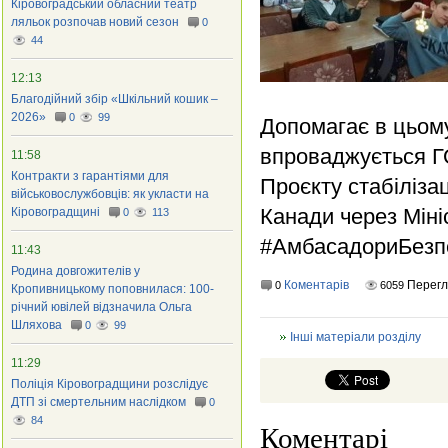
Кіровоградський обласний театр
ляльок розпочав новий сезон
0
44
12:13
Благодійний збір «Шкільний кошик –
2026»
0
99
Допомагає в цьом
впроваджується ГО
11:58
Контракти з гарантіями для
Проєкту стабіліза
військовослужбовців: як укласти на
Канади через Міні
Кіровоградщині
0
113
#АмбасадориБезп
11:43
Родина довгожителів у
Коментарів
Перегл
0
6059
Кропивницькому поповнилася: 100-
річний ювілей відзначила Ольга
Шляхова
0
99
Інші матеріали розділу
11:29
Поліція Кіровоградщини розслідує
ДТП зі смертельним наслідком
0
84
Коментарі