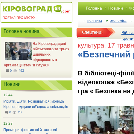
Головна
Новини
Фо
політика
економіка
Головна новина
Військ
Кропи
На Кіровоградщині
культура
, 17 трав
військового та трьох
«Безпечний р
цивільних
підозрюють в
організації втеч зі служби
0
493
В бібліотеці-філ
відеоколаж «Безп
Новини
гра « Безпека на 
12:44
Мріяти. Діяти. Розвиватися: молодь
Кіровоградщини об’єднала спільнодія
0
28
12:28
Прем’єри, фестивалі й гастролі: