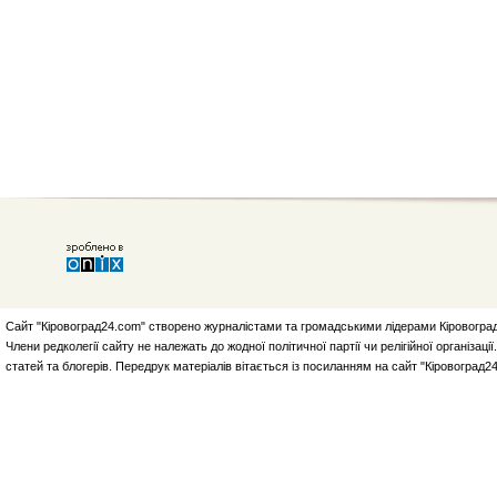
Сайт "Кіровоград24.com" створено журналістами та громадськими лідерами Кіровоград
Члени редколегії сайту не належать до жодної політичної партії чи релігійної організа
статей та блогерів. Передрук матеріалів вітається із посиланням на сайт "Кіровоград2