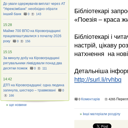
До уваги одержувачів виплат через АТ
“Укрексімбанк”: необхідно обрати
Бібліотекарі запр
інший банк
0
143
«Поезія – краса ж
15:28
Майже 700 ВПО на Кіровоградщині
Бібліотекарі і чит
працевлаштувалися з початку 2026
року
0
156
настрій, цікаву р
15:15
натхнення на нові
За минулу добу на Кіровоградщині
рятувальники ліквідували понад два
десятки пожеж
0
111
Детальніша інформ
http://surl.li/rvhbq
14:42
ДТП на Кіровоградщині: одна людина
загинула, шестеро – травмовані
0
166
Коментарів
Перегл
0
4265
ще новини
Інші матеріали розділу