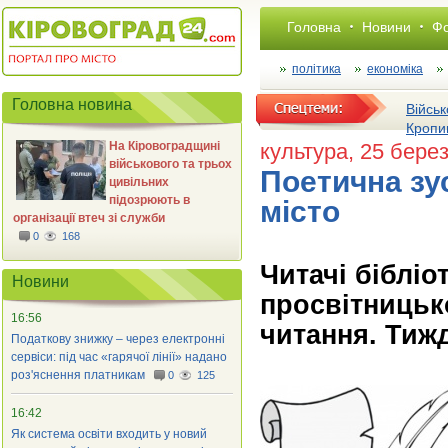
Головна
Новини
Фо
політика
економіка
Головна новина
Військ
Кропи
На Кіровоградщині
культура
, 25 бере
військового та трьох
Поетична зус
цивільних
підозрюють в
місто
організації втеч зі служби
0
168
Читачі біблі
Новини
просвітницьк
16:56
читання. Тижд
Податкову знижку – через електронні
сервіси: під час «гарячої лінії» надано
роз'яснення платникам
0
125
16:42
Як система освіти входить у новий