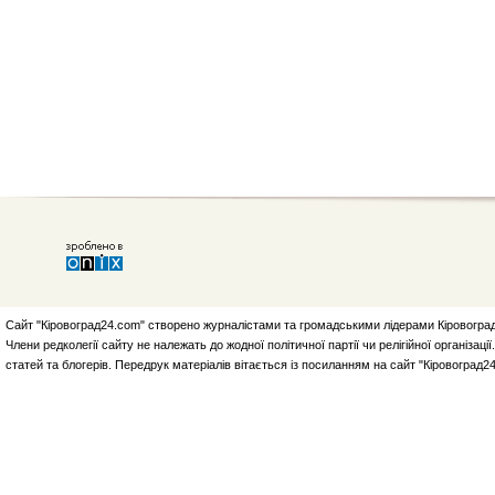
Сайт "Кіровоград24.com" створено журналістами та громадськими лідерами Кіровоград
Члени редколегії сайту не належать до жодної політичної партії чи релігійної організа
статей та блогерів. Передрук матеріалів вітається із посиланням на сайт "Кіровоград2