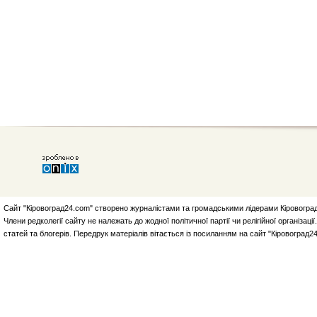
Сайт "Кіровоград24.com" створено журналістами та громадськими лідерами Кіровоград
Члени редколегії сайту не належать до жодної політичної партії чи релігійної організа
статей та блогерів. Передрук матеріалів вітається із посиланням на сайт "Кіровоград2