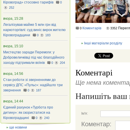
Кіровоград» стосовно тарифів
0
252
вчора, 15:28
Легалізував майже 5 млн грн від
Коментарів
Перег
0
3352
наркоторгівлі: суд виніс вирок жителю
Кіровоградщини
0
183
Інші матеріали розділу
вчора, 15:10
Мистецтво заради Перемоги: у
Добровеличківці під час благодійного
заходу підтримали воїнів
0
204
Коментарі
вчора, 14:56
Стан роботи зі зверненнями до
Ще нема коментар
сервісу ДПС «Пульс»: надійшло три
звернення
0
187
Напишіть ваш 
вчора, 14:44
Єдиний рахунок «Турбота про
дитину»: як скористатися на
Ім'я:
Кіровоградщині
0
240
Коментар:
ще новини