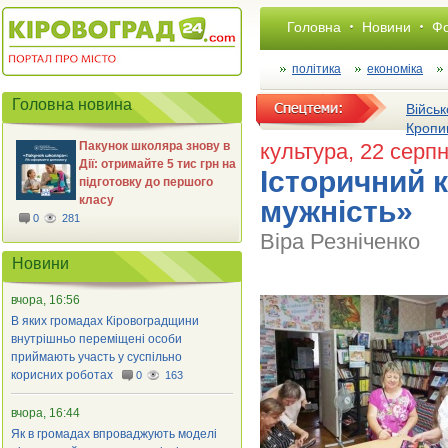
Головна
Новини
Фо
політика
економіка
Головна новина
Військ
Кропи
Пакунок школяра знову в
культура
, 22 серп
Дії: отримайте 5 тис грн на
Історичний 
підготовку до першого
класу
мужність»
0
281
Віра Резніченко
Новини
вчора, 16:56
В яких громадах Кіровоградщини
внутрішньо переміщені особи
приймають участь у суспільно
корисних роботах
0
163
вчора, 16:44
Як в громадах впроваджують моделі