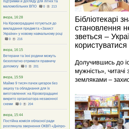
підтримки й догляду для літніх та
маломобільних ВПО
0
213
Бібліотекарі з
вчора, 16:28
На Кіровоградщині готуються до
становлення не
викладання предмета «Захист
України» у новому навчальному році
зветься – Укра
0
216
користуватися 
вчора, 16:15
Ветерани та їхні родини можуть
Долучившись до і
безоплатно отримати правничу
допомогу
0
201
мужність», читачі
вчора, 15:59
земляками – захис
Майже 9 тисяч пачок цигарок без
акцизу та обладнання для їх
виготовлення: на Кіровоградщині
викрито організатора незаконної
схеми
0
204
вчора, 15:44
Постійна комісія обласної ради
розглянула звернення ОКВП «Дніпро-