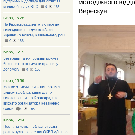
молодіжного відділ
підтримки й догляду для літніх та
маломобільних ВПО
0
166
Верескун.
вчора, 16:28
На Кіровоградщині готуються до
викладання предмета «Захист
України» у новому навчальному році
0
166
вчора, 16:15
Ветерани та їхні родини можуть
безоплатно отримати правничу
допомогу
0
156
вчора, 15:59
Майже 9 тисяч пачок цигарок без
акцизу та обладнання для їх
виготовлення: на Кіровоградщині
викрито організатора незаконної
схеми
0
158
вчора, 15:44
Постійна комісія обласної ради
розглянула звернення ОКВП «Дніпро-