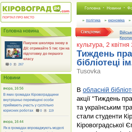
Головна
Новини
Фо
політика
економіка
Головна новина
Військ
Кропи
Пакунок школяра знову в
культура
, 2 квітня
Дії: отримайте 5 тис грн на
Тиждень пра
підготовку до першого
класу
бібліотеці і
0
267
Tusovka
Новини
В
обласній бібліо
вчора, 16:56
В яких громадах Кіровоградщини
акції "Тиждень пр
внутрішньо переміщені особи
приймають участь у суспільно
та українським тр
корисних роботах
0
119
стали студенти Кі
вчора, 16:44
Кіровоградської Є
Як в громадах впроваджують моделі