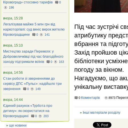
Кіровоград» стосовно тарифів
0
196
вчора, 15:28
Легалізував майже 5 млн грн від
Під час зустрічі 
наркоторгівлі: суд виніс вирок жителю
атрибутику предст
Кіровоградщини
0
141
вбрання та підгот
вчора, 15:10
Захід пройшов цік
Мистецтво заради Перемоги: у
Добровеличківці під час благодійного
бібліотеки усміхн
заходу підтримали воїнів
0
163
погоду за вікном.
вчора, 14:56
Нагадуємо, що акц
Стан роботи зі зверненнями до
сервісу ДПС «Пульс»: надійшло три
унікальну виставку
звернення
0
149
Коментарів
Перег
0
8973
вчора, 14:44
Єдиний рахунок «Турбота про
дитину»: як скористатися на
Інші матеріали розділу
Кіровоградщині
0
203
ще новини