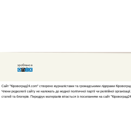
Сайт "Кіровоград24.com" створено журналістами та громадськими лідерами Кіровоград
Члени редколегії сайту не належать до жодної політичної партії чи релігійної організа
статей та блогерів. Передрук матеріалів вітається із посиланням на сайт "Кіровоград2