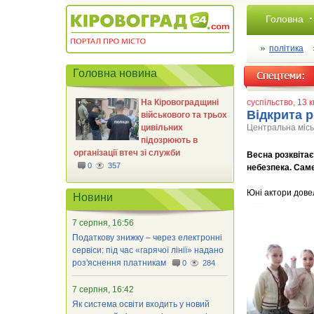
Головна
політика
Головна новина
На Кіровоградщині
суспільство
, 13 
Відкрита р
військового та трьох
цивільних
Центральна міськ
підозрюють в
організації втеч зі служби
Весна розквітає
0
357
небезпека. Саме
Юні актори дове
Новини
7 серпня, 16:56
Податкову знижку – через електронні
сервіси: під час «гарячої лінії» надано
роз'яснення платникам
0
284
7 серпня, 16:42
Як система освіти входить у новий