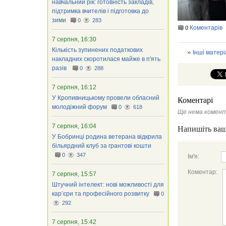
навчальний рік: готовність закладів,
підтримка вчителів і підготовка до
зими
0
283
Коментарів
0
7 серпня, 16:30
Кількість зупинених податкових
Інші матері
накладних скоротилася майже в п'ять
разів
0
288
7 серпня, 16:12
У Кропивницькому провели обласний
Коментарі
молодіжний форум
0
618
Ще нема комент
7 серпня, 16:04
Напишіть ваш
У Бобринці родина ветерана відкрила
більярдний клуб за грантові кошти
0
347
Ім'я:
Коментар:
7 серпня, 15:57
Штучний інтелект: нові можливості для
кар’єри та професійного розвитку
0
292
7 серпня, 15:42