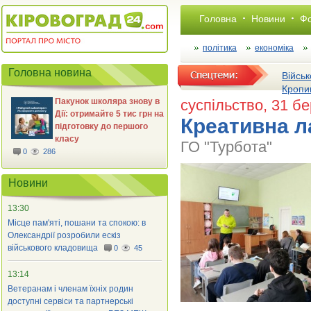
Головна
Новини
Фо
політика
економіка
Головна новина
Військ
Кропи
Пакунок школяра знову в
суспільство
, 31 б
Дії: отримайте 5 тис грн на
Креативна л
підготовку до першого
класу
ГО "Турбота"
0
286
Новини
13:30
Місце пам'яті, пошани та спокою: в
Олександрії розробили ескіз
військового кладовища
0
45
13:14
Ветеранам і членам їхніх родин
доступні сервіси та партнерські