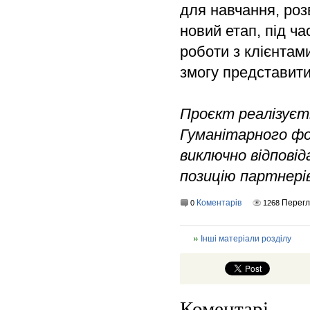
для навчання, роз
новий етап, під ч
роботи з клієнтам
змогу представити 
Проєкт реалізує
Гуманітарного фон
виключно відповід
позицію партнерів
Коментарів
Перегл
0
1268
Інші матеріали розділу
Коментарі