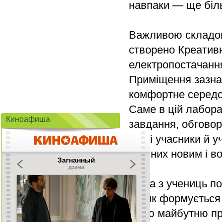
навпаки — ще біл
Важливою складов
створено Креативн
електропостачання
Приміщення зазна
комфортне середов
Саме в цій лабора
Киноафиша
завдання, обговорю
Самі учасники й у
для них новим і в
Одна з учениць по
те, як формується
свою майбутню пр