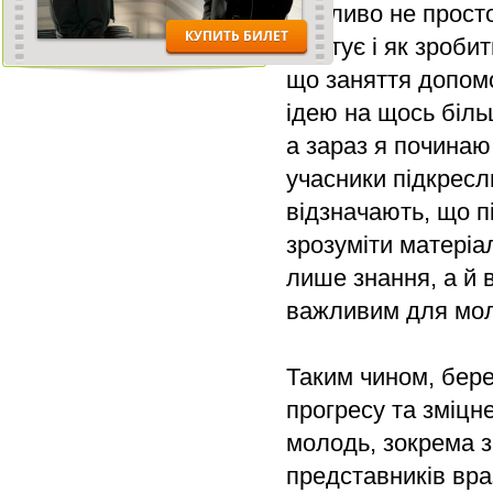
важливо не просто
коштує і як зробит
що заняття допомо
ідею на щось біль
а зараз я починаю
учасники підкресл
відзначають, що п
зрозуміти матеріа
лише знання, а й 
важливим для моло
Таким чином, бере
прогресу та зміцн
молодь, зокрема з
представників вра