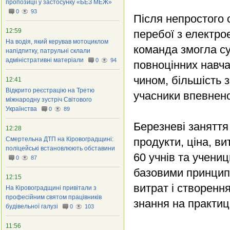
пропозиції у застосунку «БЕЗ МЕЖ»
0
93
Після непростого 
12:59
перебої з електро
На водія, який керував мотоциклом
команда змогла су
напідпитку, патрульні склали
адміністративні матеріали
0
94
повноцінних навча
чином, більшість 
12:41
Відкрито реєстрацію на Третю
учасники впевнено
міжнародну зустріч Світового
Українства
0
89
Березневі заняття
12:28
Смертельна ДТП на Кіровоградщині:
продукти, ціна, ви
поліцейські встановлюють обставини
60 учнів та учени
0
87
базовими принцип
12:15
витрат і створення
На Кіровоградщині привітали з
професійним святом працівників
знання на практиці
будівельної галузі
0
103
11:56