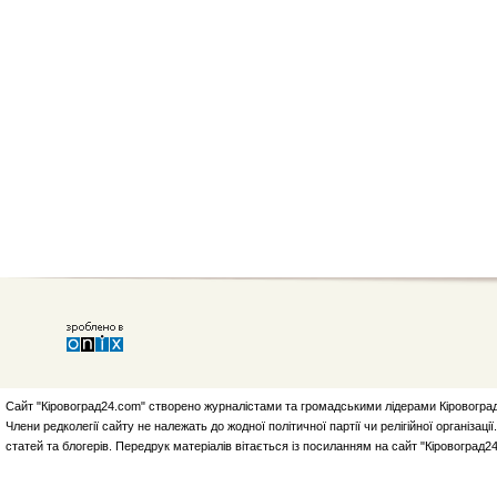
Сайт "Кіровоград24.com" створено журналістами та громадськими лідерами Кіровоград
Члени редколегії сайту не належать до жодної політичної партії чи релігійної організа
статей та блогерів. Передрук матеріалів вітається із посиланням на сайт "Кіровоград2