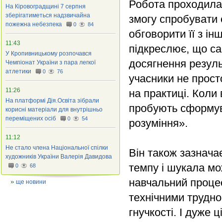
Робота проходила 
На Кіровоградщині 7 серпня
зберігатиметься надзвичайна
змогу спробувати 
пожежна небезпека
0
84
обговорити її з і
11:43
підкреслює, що с
У Кропивницькому розпочався
досягнення резуль
Чемпіонат України з пара легкої
атлетики
0
76
учасники не прост
11:26
на практиці. Коли 
На платформі Дія.Освіта зібрали
пробують сформув
корисні матеріали для внутрішньо
переміщених осіб
0
54
розуміння».
11:12
Не стало члена Національної спілки
Він також зазнача
художників України Валерія Давидова
темпу і шукала мо
0
68
навчальний проце
ще новини
технічними трудно
гнучкості. І дуже 