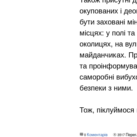
окупованих і део
бути заховані мі
місцях: у полі та
околицях, на вул
майданчиках. Пр
та проінформува
саморобні вибух
безпеки з ними.
Тож, піклуймося 
Коментарів
Перег
0
3517