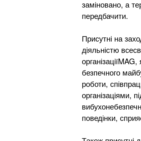
заміновано, а те
передбачити.
Присутні на захо
діяльністю всесв
організаціїMAG, 
безпечного майб
роботи, співпра
організаціями, п
вибухонебезпечн
поведінки, сприя
Також присутні д