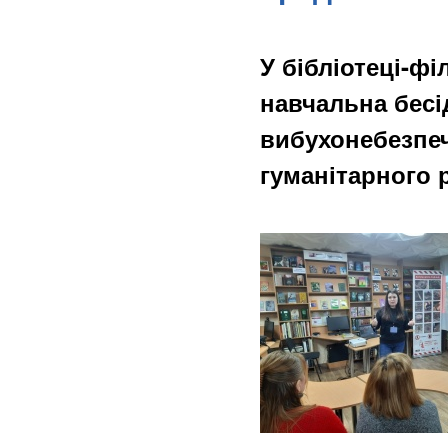
У бібліотеці-ф
навчальна бесі
вибухонебезпеч
гуманітарного 