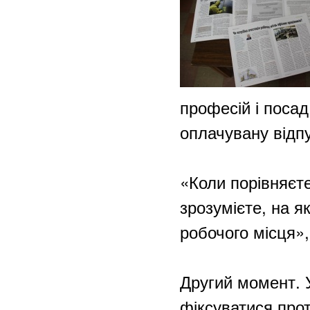
професій і посад
оплачувану відпу
«Коли порівняєт
зрозумієте, на я
робочого місця»,
Другий момент. Ус
фіксуватися про