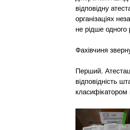
відповідну атест
організаціях нез
не рідше одного 
Фахівчиня зверн
Перший. Атестаці
відповідність шт
класифікатором 