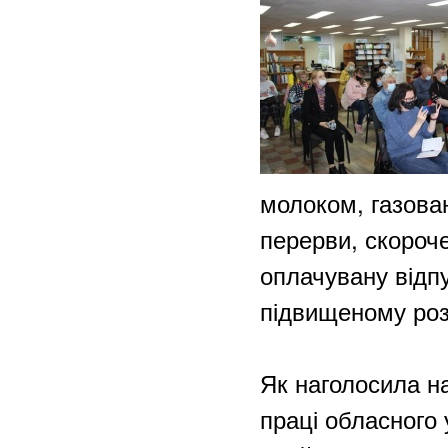
молоком, газова
перерви, скороче
оплачувану відпу
підвищеному розм
Як наголосила н
праці обласного