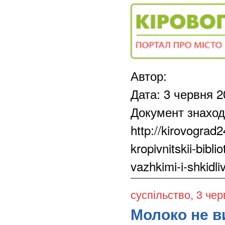
Автор:
Дата: 3 червня 2
Документ знаход
http://kirovograd
kropivnitskii-bibli
vazhkimi-i-shkidl
суспільство
, 3 че
Молоко не в