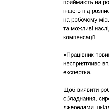
приймають на ро
іншого під розпи
на робочому міс
та можливі наслі
компенсації.
«Працівник пови
несприятливо вп
експертка.
Щоб виявити робо
обладнання, сир
джерелами шкідл