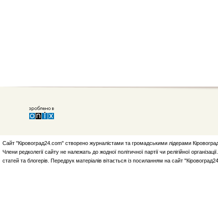
Сайт "Кіровоград24.com" створено журналістами та громадськими лідерами Кіровоград
Члени редколегії сайту не належать до жодної політичної партії чи релігійної організа
статей та блогерів. Передрук матеріалів вітається із посиланням на сайт "Кіровоград2