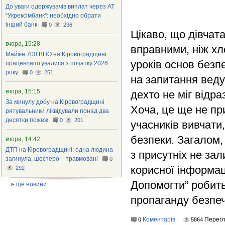
До уваги одержувачів виплат через АТ
“Укрексімбанк”: необхідно обрати
інший банк
0
236
Цікаво, що дівчат
вчора, 15:28
вправними, ніж хл
Майже 700 ВПО на Кіровоградщині
уроків основ безп
працевлаштувалися з початку 2026
року
0
251
на запитання веду
вчора, 15:15
дехто не міг відра
За минулу добу на Кіровоградщині
Хоча, це ще не пр
рятувальники ліквідували понад два
десятки пожеж
0
201
учасників вивчати
безпеки.
Загалом, 
вчора, 14:42
ДТП на Кіровоградщині: одна людина
з присутніх не зал
загинула, шестеро – травмовані
0
корисної інформаці
292
Допомогти” робить
ще новини
пропаганду безпеч
Коментарів
Перег
0
5864