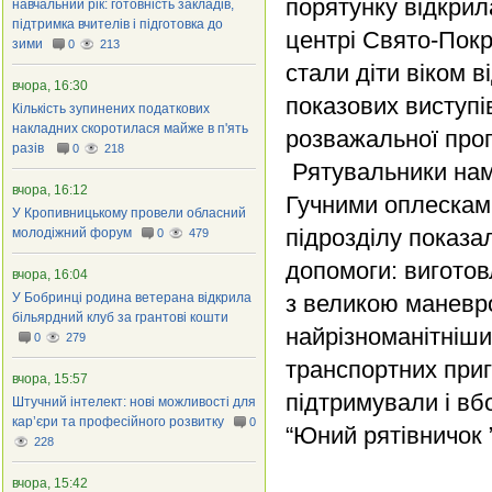
порятунку відкрил
навчальний рік: готовність закладів,
підтримка вчителів і підготовка до
центрі Свято-Покр
зими
0
213
стали діти віком ві
вчора, 16:30
показових виступі
Кількість зупинених податкових
накладних скоротилася майже в п'ять
розважальної про
разів
0
218
Рятувальники нам
вчора, 16:12
Гучними оплесками
У Кропивницькому провели обласний
підрозділу показа
молодіжний форум
0
479
допомоги: виготов
вчора, 16:04
У Бобринці родина ветерана відкрила
з великою маневро
більярдний клуб за грантові кошти
найрізноманітніши
0
279
транспортних приг
вчора, 15:57
підтримували і вбо
Штучний інтелект: нові можливості для
кар’єри та професійного розвитку
0
“Юний рятівничок ”
228
вчора, 15:42