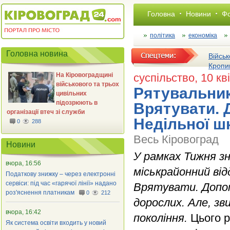
Головна
Новини
Фо
політика
економіка
Головна новина
Військ
Кропи
На Кіровоградщині
суспільство
, 10 кв
військового та трьох
Рятувальник
цивільних
підозрюють в
Врятувати. 
організації втеч зі служби
Недільної ш
0
288
Весь Кіровоград
Новини
У рамках Тижня з
вчора, 16:56
міськрайонний від
Податкову знижку – через електронні
сервіси: під час «гарячої лінії» надано
Врятувати. Допомо
роз'яснення платникам
0
212
дорослих. Але, з
вчора, 16:42
покоління.
Цього р
Як система освіти входить у новий