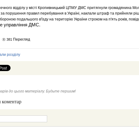
ечного відділу у місті Кропивницький ЦПМУ ДМС притягнули громадянина Мол
і за порушення правил перебування в Україні, наклали штраф та прийняли р
бороною подальшого в'їзду на територію України строком на п'ять років, пові
не управління ДМС.
Перегляд
381
али розділу
арів до цього матеріалу. Будьте першим!
 коментар