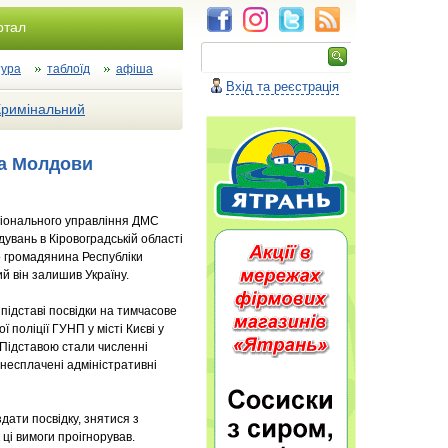
ртал
тура
таблоїд
афіша
Вхід та реєстрація
Кримінальний
на Молдови
гіонального управління ДМС
дувань в Кіровоградській області
 громадянина Республіки
й він залишив Україну.
підставі посвідки на тимчасове
 поліції ГУНП у місті Києві у
 Підставою стали численні
несплачені адміністративні
дати посвідку, знятися з
ці вимоги проігнорував.