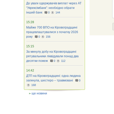
До уваги одержувачів виплат через АТ
“Укрексімбанк”: необхідно обрати
інший банк
0
144
15:28
Майже 700 ВПО на Кіровоградщині
працевлаштувалися з початку 2026
року
0
156
15:15
За минулу добу на Кіровоградщині
рятувальники ліквідували понад два
десятки пожеж
0
112
14:42
ДТП на Кіровоградщині: одна людина
загинула, шестеро – травмовані
0
168
ще новини