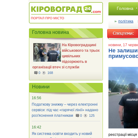
Головна
політика
Головна новина
На Кіровоградщині
новини
, 17 черв
Не залиши
військового та трьох
примусов
цивільних
підозрюють в
організації втеч зі служби
0
168
Новини
16:56
Податкову знижку – через електронні
сервіси: під час «гарячої лінії» надано
роз'яснення платникам
0
125
16:42
Як система освіти входить у новий
реєстрації місця