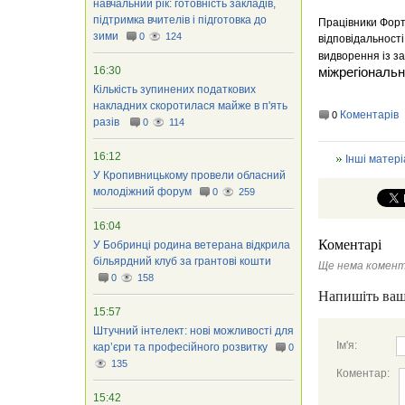
навчальний рік: готовність закладів,
підтримка вчителів і підготовка до
Працівники Форт
зими
0
124
відповідальност
видворення із за
16:30
міжрегіональ
Кількість зупинених податкових
накладних скоротилася майже в п'ять
Коментарів
0
разів
0
114
16:12
Інші матері
У Кропивницькому провели обласний
молодіжний форум
0
259
16:04
Коментарі
У Бобринці родина ветерана відкрила
більярдний клуб за грантові кошти
Ще нема комент
0
158
Напишіть ваш
15:57
Штучний інтелект: нові можливості для
Ім'я:
кар’єри та професійного розвитку
0
135
Коментар:
15:42