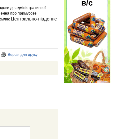
дови до адміністративної
ішення про примусове
Центрально-південне
домляє
Версія для друку