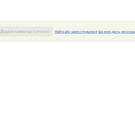
Додати коментар
(Ctrl+Enter)
Увійти або зареєструватися
Що мені дасть реєстрац