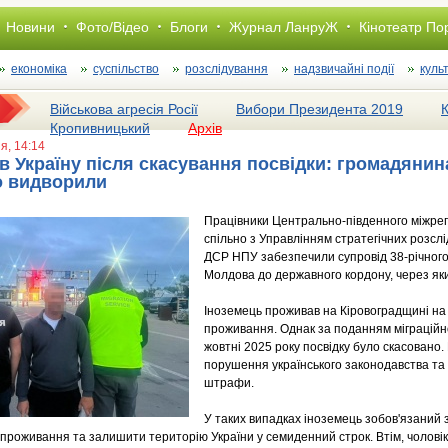
Новини
Фото/Відео
Блоги
Журнал ЛанруЖ
Кінотеатр По
економіка
суспільство
розслiдування
надзвичайні події
куль
Військова агресія Росії
Вибори Президента 2019
Кропивницький
Архів
ня, 14:14
в Україну після скасування посвідки: громадяни
о видворили
Працівники Центрально-південного міжре
спільно з Управлінням стратегічних розслі
ДСР НПУ забезпечили супровід 38-річного
Молдова до державного кордону, через яки
Іноземець проживав на Кіровоградщині на 
проживання. Однак за поданням міграційної
жовтні 2025 року посвідку було скасовано.
порушення українського законодавства та 
штрафи.
У таких випадках іноземець зобов'язаний з
 проживання та залишити територію України у семиденний строк. Втім, чоловік 