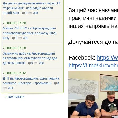
До уваги одержувачів виплат через АТ
“Укрексімбанк”: необхідно обрати
За цей час навчан
інший банк
0
308
практичні навички
7 серпня, 15:28
інших напрямів на
Майже 700 ВПО на Кіровоградщині
працевлаштувалися з початку 2026
року
0
331
Долучайтеся до н
7 серпня, 15:15
За минулу добу на Кіровоградщині
Facebook:
https:/
рятувальники ліквідували понад два
десятки пожеж
0
280
https://t.me/kirov
7 серпня, 14:42
ДТП на Кіровоградщині: одна людина
загинула, шестеро – травмовані
0
364
ще новини