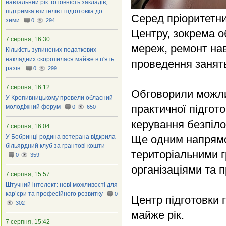
навчальний рік: готовність закладів,
підтримка вчителів і підготовка до
Серед пріоритетн
зими
0
294
Центру, зокрема 
7 серпня, 16:30
мереж, ремонт на
Кількість зупинених податкових
накладних скоротилася майже в п'ять
проведення занят
разів
0
299
7 серпня, 16:12
Обговорили можли
У Кропивницькому провели обласний
практичної підгото
молодіжний форум
0
650
керування безпіл
7 серпня, 16:04
У Бобринці родина ветерана відкрила
Ще одним напрямо
більярдний клуб за грантові кошти
територіальними 
0
359
організаціями та 
7 серпня, 15:57
Штучний інтелект: нові можливості для
кар’єри та професійного розвитку
0
Центр підготовки 
302
майже рік.
7 серпня, 15:42