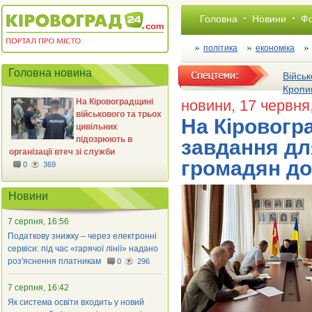
Головна
Новини
Фо
політика
економіка
Головна новина
Військ
Кропи
На Кіровоградщині
новини
, 17 червня
військового та трьох
На Кіровогр
цивільних
підозрюють в
завдання дл
організації втеч зі служби
громадян до
0
369
Новини
7 серпня, 16:56
Податкову знижку – через електронні
сервіси: під час «гарячої лінії» надано
роз'яснення платникам
0
296
7 серпня, 16:42
Як система освіти входить у новий