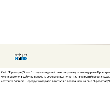
Сайт "Кіровоград24.com" створено журналістами та громадськими лідерами Кіровоград
Члени редколегії сайту не належать до жодної політичної партії чи релігійної організа
статей та блогерів. Передрук матеріалів вітається із посиланням на сайт "Кіровоград2