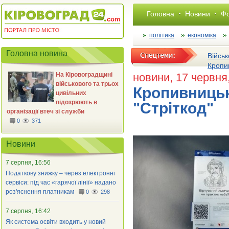
Головна
Новини
Фо
політика
економіка
Головна новина
Військ
Кропи
На Кіровоградщині
новини
, 17 червня
військового та трьох
Кропивницьк
цивільних
підозрюють в
"Стріткод"
організації втеч зі служби
0
371
Новини
7 серпня, 16:56
Податкову знижку – через електронні
сервіси: під час «гарячої лінії» надано
роз'яснення платникам
0
298
7 серпня, 16:42
Як система освіти входить у новий