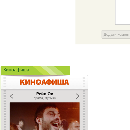
Додати комен
Киноафиша