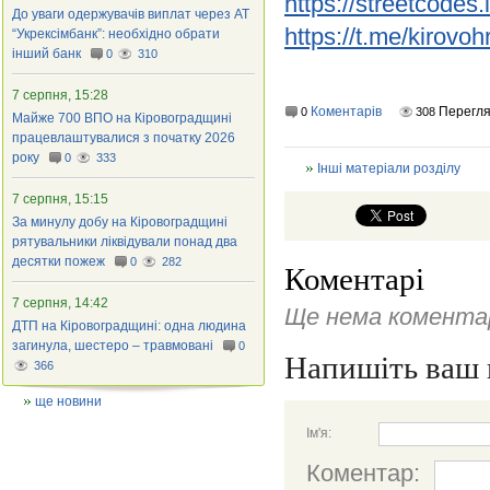
https://streetcodes
До уваги одержувачів виплат через АТ
https://t.me/kirov
“Укрексімбанк”: необхідно обрати
інший банк
0
310
7 серпня, 15:28
Коментарів
Перегля
0
308
Майже 700 ВПО на Кіровоградщині
працевлаштувалися з початку 2026
року
0
333
Інші матеріали розділу
7 серпня, 15:15
За минулу добу на Кіровоградщині
рятувальники ліквідували понад два
десятки пожеж
0
282
Коментарі
7 серпня, 14:42
Ще нема коментар
ДТП на Кіровоградщині: одна людина
загинула, шестеро – травмовані
0
Напишіть ваш 
366
ще новини
Ім'я:
Коментар: