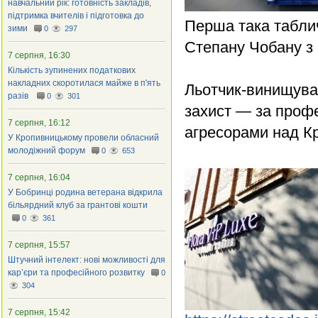
навчальний рік: готовність закладів,
підтримка вчителів і підготовка до
Перша така табли
зими
0
297
Степану Чобану з
7 серпня, 16:30
Кількість зупинених податкових
накладних скоротилася майже в п'ять
Льотчик-винищувач
разів
0
301
захист — за профе
7 серпня, 16:12
агресорами над К
У Кропивницькому провели обласний
молодіжний форум
0
653
7 серпня, 16:04
У Бобринці родина ветерана відкрила
більярдний клуб за грантові кошти
0
361
7 серпня, 15:57
Штучний інтелект: нові можливості для
кар’єри та професійного розвитку
0
304
7 серпня, 15:42