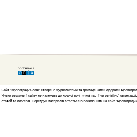
Сайт "Кіровоград24.com" створено журналістами та громадськими лідерами Кіровоград
Члени редколегії сайту не належать до жодної політичної партії чи релігійної організа
статей та блогерів. Передрук матеріалів вітається із посиланням на сайт "Кіровоград2