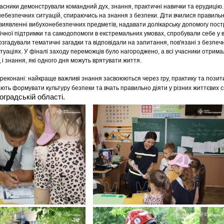
часники демонстрували командний дух, знання, практичні навички та ерудицію.
безпечних ситуацій, спираючись на знання з безпеки. Діти вчилися правильно
виявленні вибухонебезпечних предметів, надавати долікарську допомогу пос
ічної підтримки та самодопомоги в екстремальних умовах, спробували себе у в
розгадували тематичні загадки та відповідали на запитання, пов'язані з безпеч
уаціях. У фіналі заходу переможців було нагороджено, а всі учасники отримал
 і знання, які одного дня можуть врятувати життя.
еконані: найкраще важливі знання засвоюються через гру, практику та позитивн
ють формувати культуру безпеки та вчать правильно діяти у різних життєвих 
градській області.