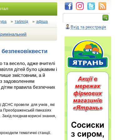
ртал
тура
таблоїд
афіша
Вхід та реєстрація
Кримінальний
 безпековіквести
о та весело, адже вчителі
ілля дітей було цікавим і
лише змістовним, а й
 із задоволенням
 дітям правила безпечних
 ДСНС провели для учнів , які
 та Преображенській гімназіях
. Захід поєднав корисні знання,
проходили тематичні станції.