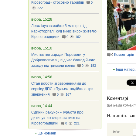
Кіровоград» стосовно тарифів
0
222
вчора, 15:28
Легалізував майже 5 млн грн від
наркоторгівлі: суд виніс вирок жителю
Кіровоградщини
0
162
вчора, 15:10
Мистецтво заради Перемоги: у
Коментарів
0
Добровеличківці під час благодійного
заходу підтримали воїнів
0
183
Інші матері
вчора, 14:56
Стан роботи зі зверненнями до
сервісу ДПС «Пульс»: надійшло три
звернення
0
167
Коментарі
Ще нема комент
вчора, 14:44
Єдиний рахунок «Турбота про
Напишіть ваш
дитину»: як скористатися на
Кіровоградщині
0
221
Ім'я:
ще новини