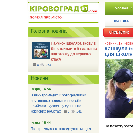
Головна
політика
Головна новина
Пакунок школяра знову в
новини
, 17 черв
Канікули 
Дії: отримайте 5 тис грн на
для школя
підготовку до першого
класу
0
273
Новини
вчора, 16:56
В яких громадах Кіровоградщини
внутрішньо переміщені особи
приймають участь у суспільно
корисних роботах
0
141
вчора, 16:44
На початку захо
Як в громадах впроваджують моделі