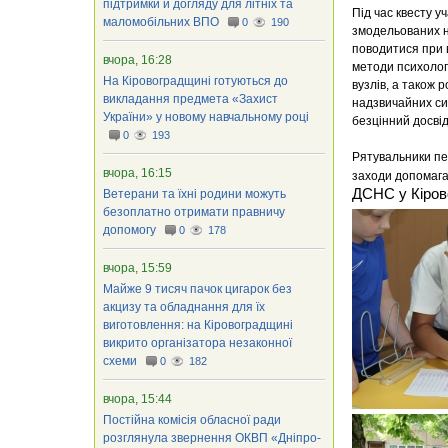
підтримки й догляду для літніх та
Під час квесту у
маломобільних ВПО
0
190
змодельованих не
поводитися при 
вчора, 16:28
методи психолог
На Кіровоградщині готуються до
вузлів, а також 
викладання предмета «Захист
надзвичайних сит
України» у новому навчальному році
безцінний досвід
0
193
Рятувальники пер
вчора, 16:15
заходи допомага
ДСНС у Кірово
Ветерани та їхні родини можуть
безоплатно отримати правничу
допомогу
0
178
вчора, 15:59
Майже 9 тисяч пачок цигарок без
акцизу та обладнання для їх
виготовлення: на Кіровоградщині
викрито організатора незаконної
схеми
0
182
вчора, 15:44
Постійна комісія обласної ради
розглянула звернення ОКВП «Дніпро-