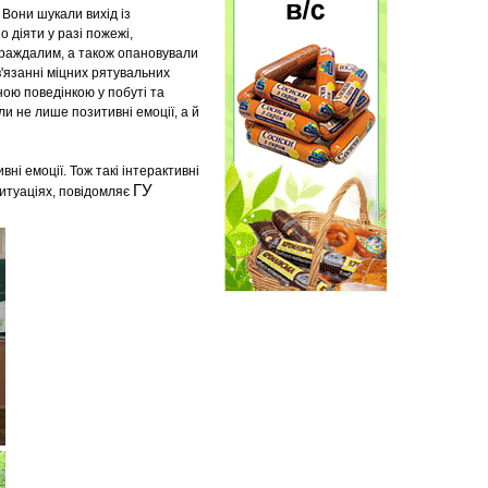
 Вони шукали вихід із
 діяти у разі пожежі,
траждалим, а також опановували
'язанні міцних рятувальних
ною поведінкою у побуті та
и не лише позитивні емоції, а й
і емоції. Тож такі інтерактивні
ГУ
ситуаціях, повідомляє