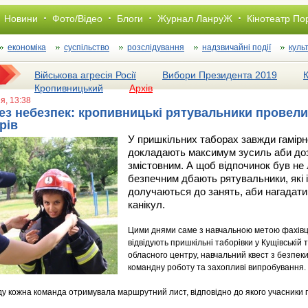
Новини
Фото/Відео
Блоги
Журнал ЛанруЖ
Кінотеатр По
економіка
суспільство
розслiдування
надзвичайні події
куль
Військова агресія Росії
Вибори Президента 2019
Кропивницький
Архів
ня, 13:38
без небезпек: кропивницькі рятувальники провели
рів
У пришкільних таборах завжди гамірн
докладають максимум зусиль аби дозв
змістовним. А щоб відпочинок був не 
безпечним дбають рятувальники, які
долучаються до занять, аби нагадати
канікул.
Цими днями саме з навчальною метою фахівці
відвідують пришкільні таборівки у Кущівській
обласного центру, навчальний квест з безпеки
командну роботу та захопливі випробування.
ду кожна команда отримувала маршрутний лист, відповідно до якого учасники 