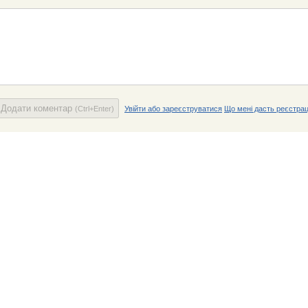
Додати коментар
(Ctrl+Enter)
Увійти або зареєструватися
Що мені дасть реєстрац