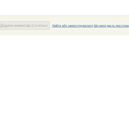
Додати коментар
(Ctrl+Enter)
Увійти або зареєструватися
Що мені дасть реєстрац