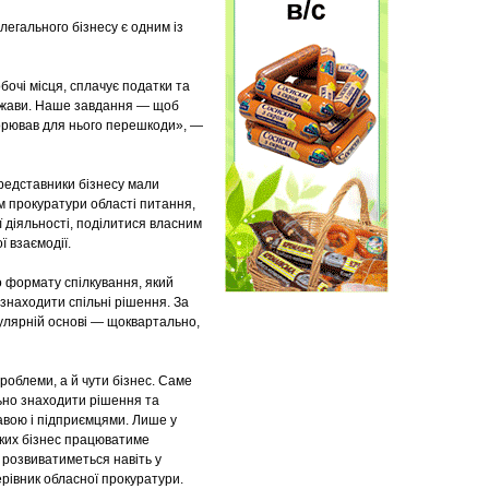
легального бізнесу є одним із
бочі місця, сплачує податки та
держави. Наше завдання — щоб
ворював для нього перешкоди», —
Представники бізнесу мали
м прокуратури області питання,
ї діяльності, поділитися власним
 взаємодії.
о формату спілкування, який
знаходити спільні рішення. За
улярній основі — щоквартально,
роблеми, а й чути бізнес. Саме
льно знаходити рішення та
авою і підприємцями. Лише у
яких бізнес працюватиме
и розвиватиметься навіть у
ерівник обласної прокуратури.