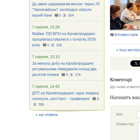
До уваги одержувачів виплат через АТ
“Укрексімбанк”: необхідно обрати
інший банк
0
304
7 серпня, 15:28
Майже 700 ВПО на Кіровоградщині
Коментарів
0
працевлаштувалися з початку 2026
року
0
326
Інші матері
7 серпня, 15:15
За минулу добу на Кіровоградщині
рятувальники ліквідували понад два
десятки пожеж
0
276
Коментарі
7 серпня, 14:42
Ще нема комент
ДТП на Кіровоградщині: одна людина
Напишіть ваш
загинула, шестеро – травмовані
0
359
Ім'я:
ще новини
Коментар: