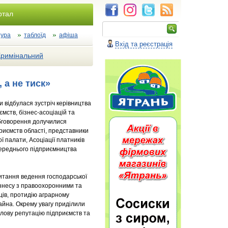
ртал
тура
таблоїд
афіша
Вхід та реєстрація
Кримінальний
 а не тиск»
и відбулася зустріч керівництва
мств, бізнес-асоціацій та
обговорення долучилися
риємств області, представники
ї палати, Асоціації платників
 середнього підприємництва
питання ведення господарської
бізнесу з правоохоронними та
ів, протидію аграрному
йна. Окрему увагу приділили
ілову репутацію підприємств та