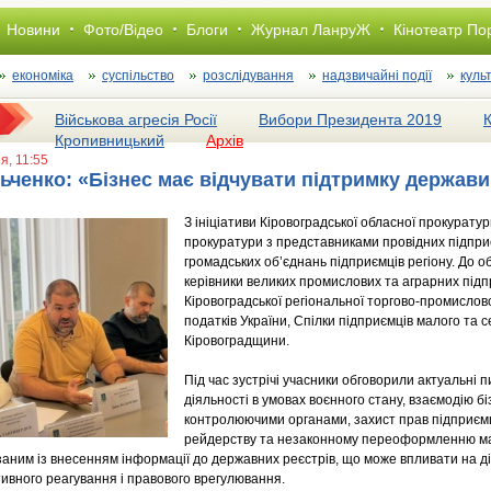
Новини
Фото/Відео
Блоги
Журнал ЛанруЖ
Кінотеатр По
економіка
суспільство
розслiдування
надзвичайні події
куль
Військова агресія Росії
Вибори Президента 2019
Кропивницький
Архів
я, 11:55
ченко: «Бізнес має відчувати підтримку держави,
З ініціативи Кіровоградської обласної прокуратур
прокуратури з представниками провідних підприє
громадських об’єднань підприємців регіону. До 
керівники великих промислових та аграрних підп
Кіровоградської регіональної торгово-промислово
податків України, Спілки підприємців малого та
Кіровоградщини.
Під час зустрічі учасники обговорили актуальні 
діяльності в умовах воєнного стану, взаємодію 
контролюючими органами, захист прав підприємц
рейдерству та незаконному переоформленню ма
заним із внесенням інформації до державних реєстрів, що може впливати на д
ивного реагування і правового врегулювання.