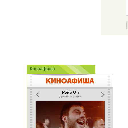
Киноафиша