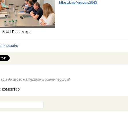
https://t.me/kirgpua/3043
Переглядів
314
али розділу
арів до цього матеріалу. Будьте першим!
 коментар