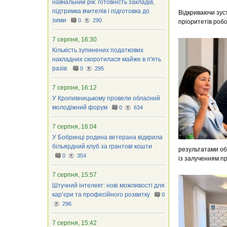
навчальний рік: готовність закладів,
підтримка вчителів і підготовка до
Відкриваючи зуст
зими
0
290
пріоритетів роб
7 серпня, 16:30
Кількість зупинених податкових
накладних скоротилася майже в п'ять
разів
0
295
7 серпня, 16:12
У Кропивницькому провели обласний
молодіжний форум
0
634
7 серпня, 16:04
У Бобринці родина ветерана відкрила
більярдний клуб за грантові кошти
результатами об
0
354
із залученням пр
7 серпня, 15:57
Штучний інтелект: нові можливості для
кар’єри та професійного розвитку
0
296
7 серпня, 15:42