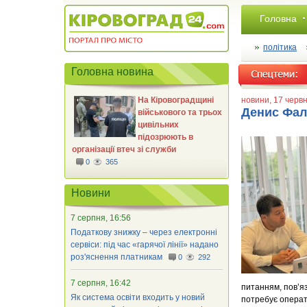
Головна
політика
Головна новина
На Кіровоградщині
новини
, 17 червн
Денис Фаль
військового та трьох
цивільних
підозрюють в
організації втеч зі служби
0
365
Новини
7 серпня, 16:56
Податкову знижку – через електронні
сервіси: під час «гарячої лінії» надано
роз'яснення платникам
0
292
7 серпня, 16:42
питанням, пов’я
Як система освіти входить у новий
потребує операт