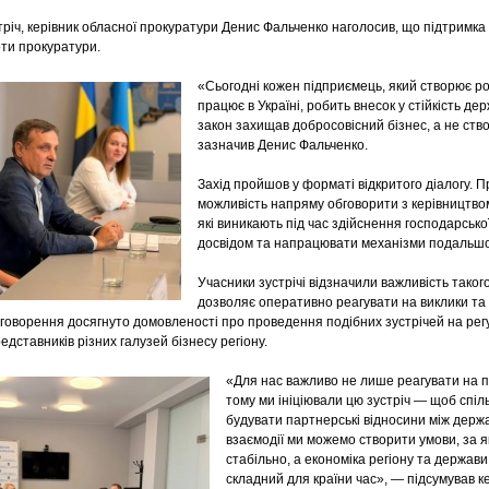
річ, керівник обласної прокуратури Денис Фальченко наголосив, що підтримка 
оти прокуратури.
«Сьогодні кожен підприємець, який створює ро
працює в Україні, робить внесок у стійкість 
закон захищав добросовісний бізнес, а не ст
зазначив Денис Фальченко.
Захід пройшов у форматі відкритого діалогу. 
можливість напряму обговорити з керівництво
які виникають під час здійснення господарсько
досвідом та напрацювати механізми подальшої
Учасники зустрічі відзначили важливість таког
дозволяє оперативно реагувати на виклики та 
говорення досягнуто домовленості про проведення подібних зустрічей на рег
едставників різних галузей бізнесу регіону.
«Для нас важливо не лише реагувати на п
тому ми ініціювали цю зустріч — щоб спі
будувати партнерські відносини між держ
взаємодії ми можемо створити умови, за 
стабільно, а економіка регіону та держав
складний для країни час», — підсумував к