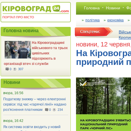
Головна
Новини
Фо
політика
економіка
Головна новина
Військ
Кропи
На Кіровоградщині
новини
, 12 червня
військового та трьох
На Кіровогр
цивільних
підозрюють в
природний п
організації втеч зі служби
0
307
Новини
вчора, 16:56
Податкову знижку – через електронні
сервіси: під час «гарячої лінії» надано
роз'яснення платникам
0
234
вчора, 16:42
Як система освіти входить у новий