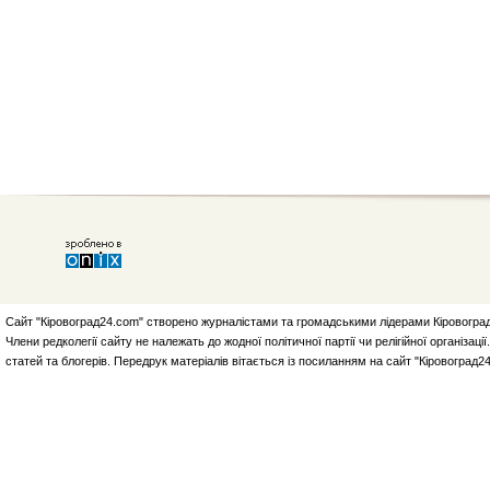
Сайт "Кіровоград24.com" створено журналістами та громадськими лідерами Кіровоград
Члени редколегії сайту не належать до жодної політичної партії чи релігійної організа
статей та блогерів. Передрук матеріалів вітається із посиланням на сайт "Кіровоград2