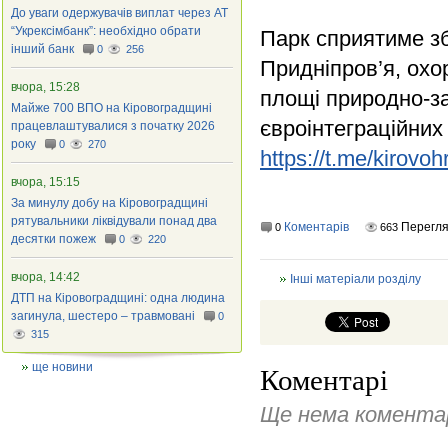
До уваги одержувачів виплат через АТ
“Укрексімбанк”: необхідно обрати
Парк сприятиме з
інший банк
0
256
Придніпров’я, охо
вчора, 15:28
площі природно-з
Майже 700 ВПО на Кіровоградщині
євроінтеграційних
працевлаштувалися з початку 2026
року
0
270
https://t.me/kirov
вчора, 15:15
За минулу добу на Кіровоградщині
рятувальники ліквідували понад два
Коментарів
Перегл
0
663
десятки пожеж
0
220
вчора, 14:42
Інші матеріали розділу
ДТП на Кіровоградщині: одна людина
загинула, шестеро – травмовані
0
315
ще новини
Коментарі
Ще нема коментар