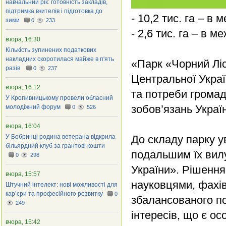
навчальний рік: готовність закладів,
підтримка вчителів і підготовка до
- 10,2 тис. га – в
зими
0
233
- 2,6 тис. га – в 
вчора, 16:30
Кількість зупинених податкових
накладних скоротилася майже в п'ять
«Парк «Чорний Лі
разів
0
237
Центральної Украї
вчора, 16:12
та потреби громад
У Кропивницькому провели обласний
зобов’язань Украї
молодіжний форум
0
526
вчора, 16:04
У Бобринці родина ветерана відкрила
До складу парку у
більярдний клуб за грантові кошти
подальшим їх вилу
0
298
України». Рішення
вчора, 15:57
науковцями, фахів
Штучний інтелект: нові можливості для
кар’єри та професійного розвитку
0
збалансованого п
249
інтересів, що є о
вчора, 15:42