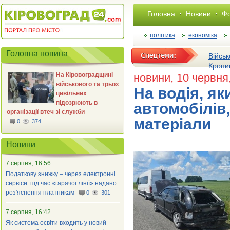
Головна
Новини
Фо
політика
економіка
Головна новина
Військ
Кропи
На Кіровоградщині
новини
, 10 червня
військового та трьох
На водія, як
цивільних
підозрюють в
автомобілів,
організації втеч зі служби
матеріали
0
374
Новини
7 серпня, 16:56
Податкову знижку – через електронні
сервіси: під час «гарячої лінії» надано
роз'яснення платникам
0
301
7 серпня, 16:42
Як система освіти входить у новий