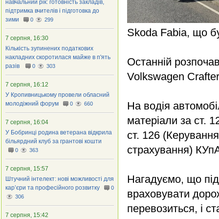
навчальний рік: готовність закладів,
підтримка вчителів і підготовка до
зими
0
299
Skoda Fabia, що б
7 серпня, 16:30
Кількість зупинених податкових
накладних скоротилася майже в п'ять
Останній розпочав
разів
0
303
Volkswagen Crafte
7 серпня, 16:12
У Кропивницькому провели обласний
На водія автомобі
молодіжний форум
0
660
матеріали за ст. 
7 серпня, 16:04
У Бобринці родина ветерана відкрила
ст. 126 (Керуванн
більярдний клуб за грантові кошти
страхування) КУп
0
363
7 серпня, 15:57
Нагадуємо, що під
Штучний інтелект: нові можливості для
кар’єри та професійного розвитку
0
враховувати доро
306
перевозиться, і ст
7 серпня, 15:42