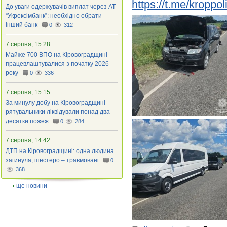
https://t.me/kroppo
До уваги одержувачів виплат через АТ
“Укрексімбанк”: необхідно обрати
інший банк
0
312
7 серпня, 15:28
Майже 700 ВПО на Кіровоградщині
працевлаштувалися з початку 2026
року
0
336
7 серпня, 15:15
За минулу добу на Кіровоградщині
рятувальники ліквідували понад два
десятки пожеж
0
284
7 серпня, 14:42
ДТП на Кіровоградщині: одна людина
загинула, шестеро – травмовані
0
368
ще новини