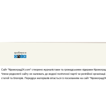
Сайт "Кіровоград24.com" створено журналістами та громадськими лідерами Кіровоград
Члени редколегії сайту не належать до жодної політичної партії чи релігійної організа
статей та блогерів. Передрук матеріалів вітається із посиланням на сайт "Кіровоград2