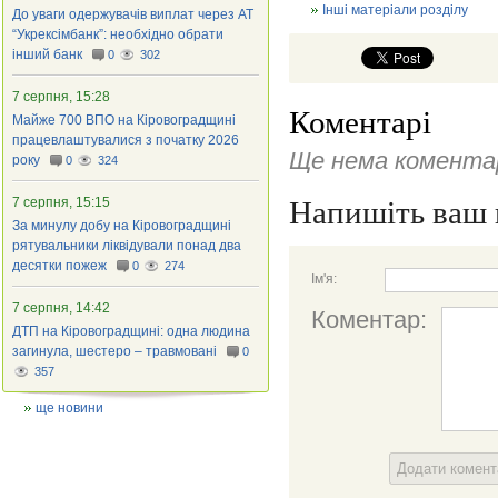
Інші матеріали розділу
До уваги одержувачів виплат через АТ
“Укрексімбанк”: необхідно обрати
інший банк
0
302
7 серпня, 15:28
Коментарі
Майже 700 ВПО на Кіровоградщині
працевлаштувалися з початку 2026
Ще нема коментар
року
0
324
7 серпня, 15:15
Напишіть ваш 
За минулу добу на Кіровоградщині
рятувальники ліквідували понад два
десятки пожеж
0
274
Ім'я:
7 серпня, 14:42
Коментар:
ДТП на Кіровоградщині: одна людина
загинула, шестеро – травмовані
0
357
ще новини
Додати комен