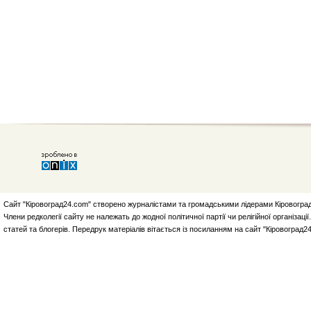
Сайт "Кіровоград24.com" створено журналістами та громадськими лідерами Кіровоград
Члени редколегії сайту не належать до жодної політичної партії чи релігійної організа
статей та блогерів. Передрук матеріалів вітається із посиланням на сайт "Кіровоград2