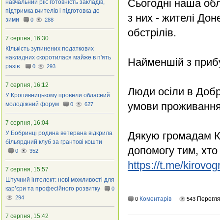
Сьогодні наша об
навчальний рік: готовність закладів,
підтримка вчителів і підготовка до
з них - жителі До
зими
0
288
обстрілів.
7 серпня, 16:30
Кількість зупинених податкових
накладних скоротилася майже в п'ять
Найменшій з прибу
разів
0
293
7 серпня, 16:12
Люди осіли в Добр
У Кропивницькому провели обласний
умови проживання,
молодіжний форум
0
627
7 серпня, 16:04
У Бобринці родина ветерана відкрила
Дякую громадам Кі
більярдний клуб за грантові кошти
допомогу тим, хто
0
352
https://t.me/kirov
7 серпня, 15:57
Штучний інтелект: нові можливості для
кар’єри та професійного розвитку
0
294
Коментарів
Перегл
0
543
7 серпня, 15:42