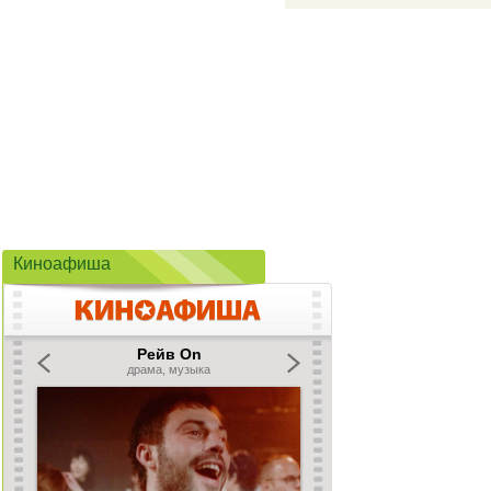
Киноафиша