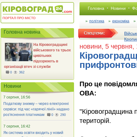
Головна
Новини
Фо
політика
економіка
Головна новина
Військ
Кропи
На Кіровоградщині
новини
, 5 червня,
військового та трьох
Кіровоградщ
цивільних
підозрюють в
прифронтови
організації втеч зі служби
0
362
Про це повідомля
Новини
ОВА:
7 серпня, 16:56
Податкову знижку – через електронні
сервіси: під час «гарячої лінії» надано
"Кіровоградщина 
роз'яснення платникам
0
290
територій.
7 серпня, 16:42
Як система освіти входить у новий