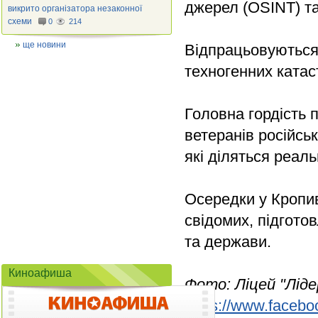
джерел (OSINT) та
викрито організатора незаконної
схеми
0
214
ще новини
Відпрацьовуються а
техногенних катас
Головна гордість 
ветеранів російськ
які діляться реал
Осередки у Кропи
свідомих, підготов
та держави.
Киноафиша
Фото: Ліцей "Лід
https://www.faceboo