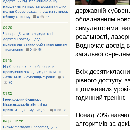
одержаних від незаконного обігу
наркотиків: на підставі доказів слідчих
державній субвенц
поліції Кіровоградщини суд виніс вирок
обвинуваченому
0
87
обладнанням ново
симуляторами, на
09:29
Чи передбачаються додаткові
реальності, лазе
державні заходи щодо
Водночас досвід 
працевлаштування осіб з інвалідністю
- пояснення
0
56
загальної середньо
09:15
На Кіровоградщині обговорили
Всіх десятикласни
проведення заходів до Дня пам’яті
Захисників і Захисниць України
0
рівного доступу, 
63
щотижневих уроків
09:02
годинний тренінг.
Громадський будинок у
Кіровоградській області на
приватизаційному аукціоні
0
98
Понад 70% навчал
вчора, 16:56
алгоритмів за дек
В яких громадах Кіровоградщини