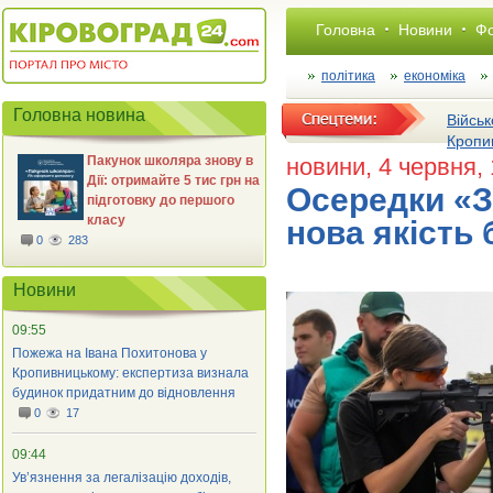
Головна
Новини
Фо
політика
економіка
Головна новина
Військ
Кропи
Пакунок школяра знову в
новини
, 4 червня,
Дії: отримайте 5 тис грн на
Осередки «З
підготовку до першого
класу
нова якість 
0
283
Новини
09:55
Пожежа на Івана Похитонова у
Кропивницькому: експертиза визнала
будинок придатним до відновлення
0
17
09:44
Ув’язнення за легалізацію доходів,