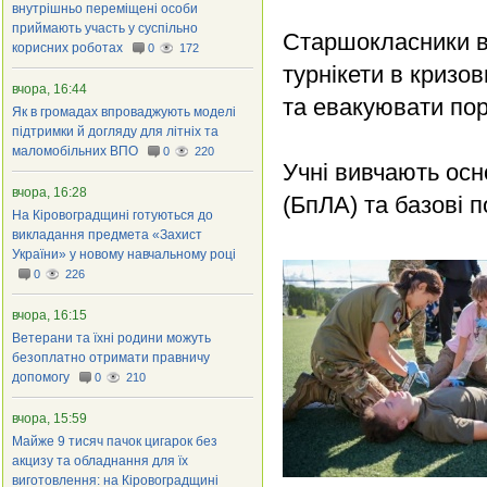
внутрішньо переміщені особи
приймають участь у суспільно
Старшокласники вч
корисних роботах
0
172
турнікети в кризо
вчора, 16:44
та евакуювати по
Як в громадах впроваджують моделі
підтримки й догляду для літніх та
маломобільних ВПО
0
220
Учні вивчають осн
вчора, 16:28
(БпЛА) та базові 
На Кіровоградщині готуються до
викладання предмета «Захист
України» у новому навчальному році
0
226
вчора, 16:15
Ветерани та їхні родини можуть
безоплатно отримати правничу
допомогу
0
210
вчора, 15:59
Майже 9 тисяч пачок цигарок без
акцизу та обладнання для їх
виготовлення: на Кіровоградщині