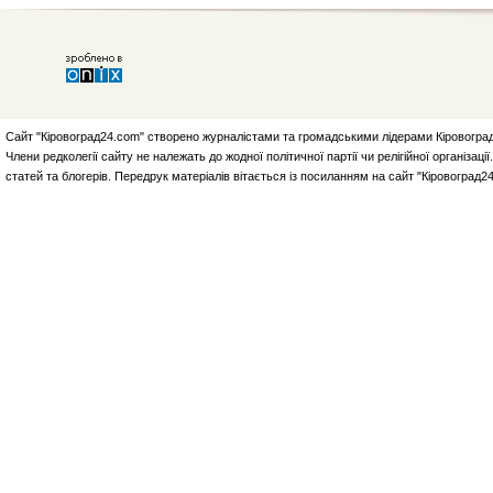
Сайт "Кіровоград24.com" створено журналістами та громадськими лідерами Кіровоград
Члени редколегії сайту не належать до жодної політичної партії чи релігійної організа
статей та блогерів. Передрук матеріалів вітається із посиланням на сайт "Кіровоград2