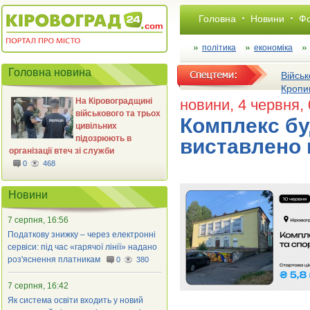
Головна
Новини
Фо
політика
економіка
Головна новина
Військ
Кропи
На Кіровоградщині
новини
, 4 червня,
військового та трьох
Комплекс бу
цивільних
підозрюють в
виставлено 
організації втеч зі служби
0
468
Новини
7 серпня, 16:56
Податкову знижку – через електронні
сервіси: під час «гарячої лінії» надано
роз'яснення платникам
0
380
7 серпня, 16:42
Як система освіти входить у новий