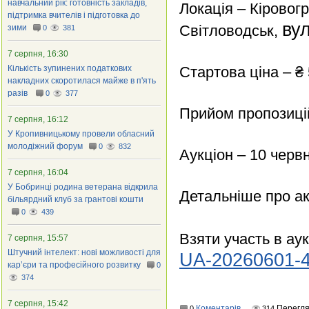
навчальний рік: готовність закладів,
Локація – Кіровогр
підтримка вчителів і підготовка до
вул
Світловодськ,
зими
0
381
7 серпня, 16:30
Кількість зупинених податкових
Стартова ціна – ₴
накладних скоротилася майже в п'ять
разів
0
377
Прийом пропозицій
7 серпня, 16:12
У Кропивницькому провели обласний
молодіжний форум
0
832
Аукціон – 10 черв
7 серпня, 16:04
У Бобринці родина ветерана відкрила
Детальніше про ак
більярдний клуб за грантові кошти
0
439
Взяти участь в аук
7 серпня, 15:57
Штучний інтелект: нові можливості для
UA-20260601-4
кар’єри та професійного розвитку
0
374
7 серпня, 15:42
Коментарів
Перегля
0
314