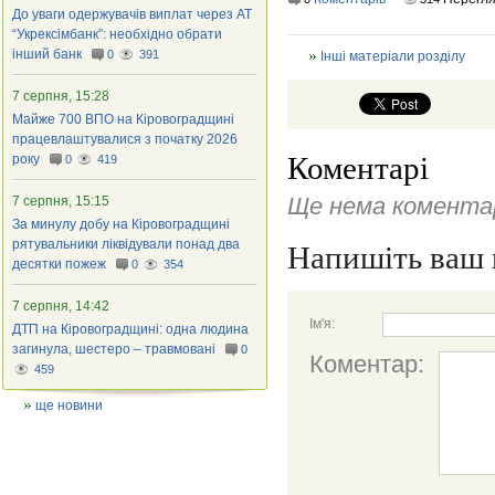
До уваги одержувачів виплат через АТ
“Укрексімбанк”: необхідно обрати
інший банк
0
391
Інші матеріали розділу
7 серпня, 15:28
Майже 700 ВПО на Кіровоградщині
працевлаштувалися з початку 2026
Коментарі
року
0
419
Ще нема коментар
7 серпня, 15:15
За минулу добу на Кіровоградщині
рятувальники ліквідували понад два
Напишіть ваш 
десятки пожеж
0
354
7 серпня, 14:42
Ім'я:
ДТП на Кіровоградщині: одна людина
загинула, шестеро – травмовані
0
Коментар:
459
ще новини