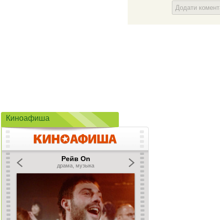
Додати комен
Киноафиша