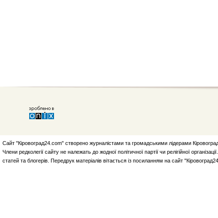
Сайт "Кіровоград24.com" створено журналістами та громадськими лідерами Кіровоград
Члени редколегії сайту не належать до жодної політичної партії чи релігійної організа
статей та блогерів. Передрук матеріалів вітається із посиланням на сайт "Кіровоград2