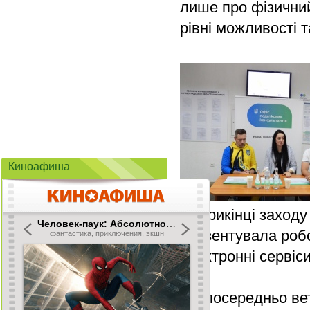
лише про фізичний
рівні можливості 
Киноафиша
Наприкінці заход
презентувала робо
електронні сервіс
Безпосередньо вет