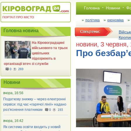
Головна
Новини
Фо
політика
економіка
Головна новина
Військ
Кропи
На Кіровоградщині
новини
, 3 червня,
військового та трьох
Про безбар’
цивільних
підозрюють в
організації втеч зі служби
0
269
Новини
вчора, 16:56
Податкову знижку – через електронні
сервіси: під час «гарячої лінії» надано
роз'яснення платникам
0
193
вчора, 16:42
Як система освіти входить у новий