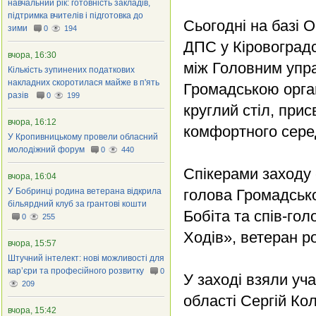
навчальний рік: готовність закладів,
підтримка вчителів і підготовка до
Сьогодні на базі 
зими
0
194
ДПС у Кіровоград
вчора, 16:30
між Головним упра
Кількість зупинених податкових
накладних скоротилася майже в п'ять
Громадською орган
разів
0
199
круглий стіл, при
вчора, 16:12
комфортного сере
У Кропивницькому провели обласний
молодіжний форум
0
440
Спікерами заходу
вчора, 16:04
У Бобринці родина ветерана відкрила
голова Громадсько
більярдний клуб за грантові кошти
Бобіта та спів-гол
0
255
Ходів», ветеран р
вчора, 15:57
Штучний інтелект: нові можливості для
кар’єри та професійного розвитку
0
У заході взяли уч
209
області Сергій Ко
вчора, 15:42