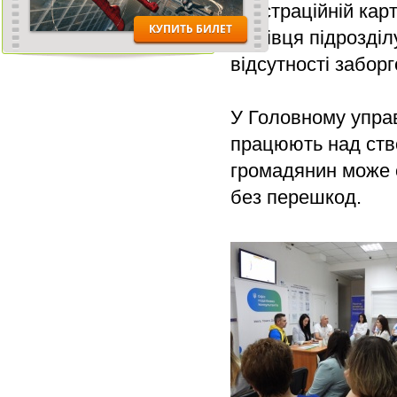
реєстраційній кар
фахівця підрозділ
відсутності забор
У Головному управ
працюють над ств
громадянин може о
без перешкод.