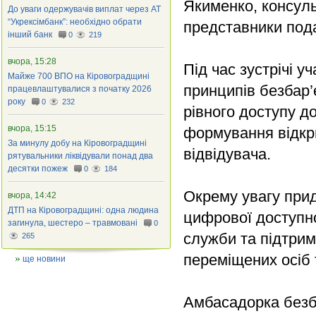
Якименко, консуль
До уваги одержувачів виплат через АТ
“Укрексімбанк”: необхідно обрати
представники пода
інший банк
0
219
вчора, 15:28
Під час зустрічі 
Майже 700 ВПО на Кіровоградщині
принципів безбар’
працевлаштувалися з початку 2026
року
0
232
рівного доступу до
вчора, 15:15
формування відкри
За минулу добу на Кіровоградщині
відвідувача.
рятувальники ліквідували понад два
десятки пожеж
0
184
Окрему увагу прид
вчора, 14:42
ДТП на Кіровоградщині: одна людина
цифрової доступно
загинула, шестеро – травмовані
0
служби та підтрим
265
переміщених осіб 
ще новини
Амбасадорка безба