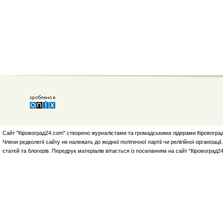
Сайт "Кіровоград24.com" створено журналістами та громадськими лідерами Кіровоград
Члени редколегії сайту не належать до жодної політичної партії чи релігійної організа
статей та блогерів. Передрук матеріалів вітається із посиланням на сайт "Кіровоград2