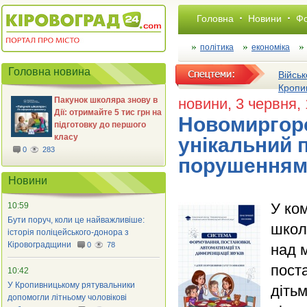
Головна
Новини
Фо
політика
економіка
Головна новина
Військ
Кропи
Пакунок школяра знову в
новини
, 3 червня,
Дії: отримайте 5 тис грн на
Новомиргор
підготовку до першого
класу
унікальний п
0
283
порушенням
Новини
У ко
10:59
Бути поруч, коли це найважливіше:
школ
історія поліцейського-донора з
Кіровоградщини
0
78
над 
поста
10:42
У Кропивницькому рятувальники
діть
допомогли літньому чоловікові