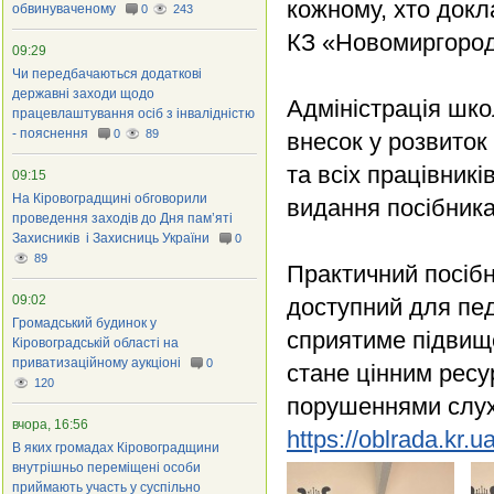
кожному, хто докл
обвинуваченому
0
243
КЗ «Новомиргород
09:29
Чи передбачаються додаткові
державні заходи щодо
Адміністрація шко
працевлаштування осіб з інвалідністю
- пояснення
0
89
внесок у розвиток 
та всіх працівникі
09:15
На Кіровоградщині обговорили
видання посібника
проведення заходів до Дня пам’яті
Захисників і Захисниць України
0
89
Практичний посіб
09:02
доступний для пед
Громадський будинок у
сприятиме підвище
Кіровоградській області на
приватизаційному аукціоні
0
стане цінним ресур
120
порушеннями слух
вчора, 16:56
https://oblrada.kr
В яких громадах Кіровоградщини
внутрішньо переміщені особи
приймають участь у суспільно