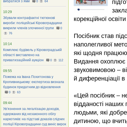
підг
вибратися з ями
0
64
закл
10:29
корекційної освіти 
Збували контрафактні тютюнові
вироби: поліцейські Кіровоградщини
викрили членів злочинної групи
0
76
Посібник став під
наполегливої мето
10:14
Комплекс будівель у Кіровоградській
які щодня працюют
області виставлено на
Видання охоплює с
приватизаційний аукціон
0
112
звуковимовою – ві
09:55
Пожежа на Івана Похитонова у
й диференціації в
Кропивницькому: експертиза визнала
будинок придатним до відновлення
0
63
«Цей посібник – н
відданості наших 
09:44
Ув’язнення за легалізацію доходів,
людьми, які добре
одержаних від незаконного обігу
наркотиків: на підставі доказів слідчих
дитиною, що вчить
поліції Кіровоградщини суд виніс вирок