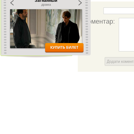
Ім'я:
Коментар:
Додати комен