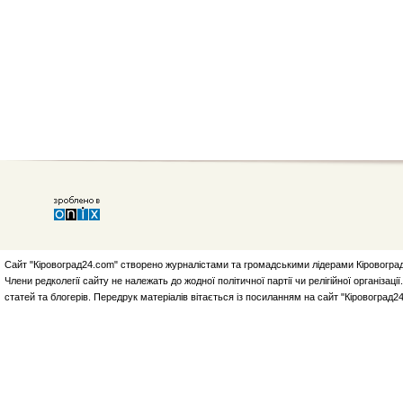
Сайт "Кіровоград24.com" створено журналістами та громадськими лідерами Кіровоград
Члени редколегії сайту не належать до жодної політичної партії чи релігійної організа
статей та блогерів. Передрук матеріалів вітається із посиланням на сайт "Кіровоград2