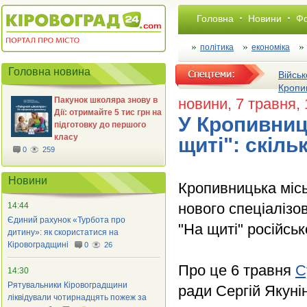
Головна
Новини
Фо
політика
економіка
Головна новина
Військ
Кропи
Пакунок школяра знову в
новини
, 7 травня,
Дії: отримайте 5 тис грн на
У Кропивниц
підготовку до першого
класу
щиті": скіль
0
259
Новини
Кропивницька місь
нового спеціалізо
14:44
Єдиний рахунок «Турбота про
"На щиті" російсь
дитину»: як скористатися на
Кіровоградщині
0
26
Про це 6 травня
С
14:30
Рятувальники Кіровоградщини
ради Сергій Якунін
ліквідували чотирнадцять пожеж за