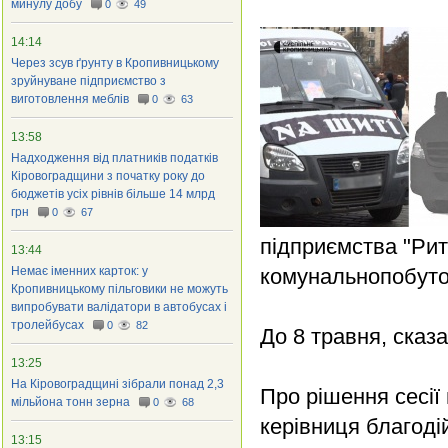
минулу добу
0
49
14:14
Через зсув ґрунту в Кропивницькому
зруйнуване підприємство з
виготовлення меблів
0
63
13:58
Надходження від платників податків
Кіровоградщини з початку року до
бюджетів усіх рівнів більше 14 млрд
грн
0
67
підприємства "Рит
13:44
Немає іменних карток: у
комунальнопобутов
Кропивницькому пільговики не можуть
випробувати валідатори в автобусах і
тролейбусах
0
82
До 8 травня, сказ
13:25
На Кіровоградщині зібрали понад 2,3
Про рішення сесії
мільйона тонн зерна
0
68
керівниця благод
13:15