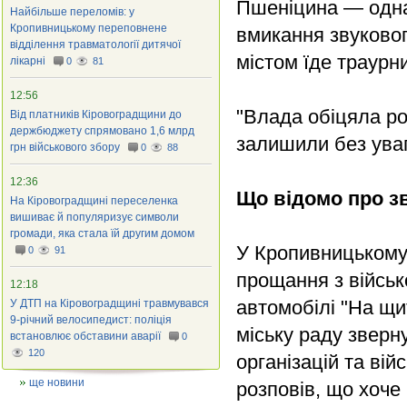
Пшеніцина — одна 
Найбільше переломів: у
Кропивницькому переповнене
вмикання звуковог
відділення травматології дитячої
містом їде траурни
лікарні
0
81
12:56
"Влада обіцяла ро
Від платників Кіровоградщини до
держбюджету спрямовано 1,6 млрд
залишили без уваг
грн військового збору
0
88
12:36
Що відомо про з
На Кіровоградщині переселенка
вишиває й популяризує символи
громади, яка стала їй другим домом
У Кропивницькому 
0
91
прощання з військ
12:18
автомобілі "На щи
У ДТП на Кіровоградщині травмувався
9-річний велосипедист: поліція
міську раду зверн
встановлює обставини аварії
0
120
організацій та ві
ще новини
розповів, що хоче 