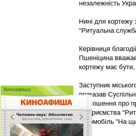
незалежність Укра
Нині для кортежу
"Ритуальна служба
Керівниця благод
Пшеніцина вважає,
кортежу має бути,
Заступник міськог
Киноафиша
розказав Суспільн
оголошення про пр
підприємства "Ри
автомобіль "На щи