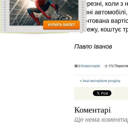
У березні, коли з 
наявні автомобілі,
орієнтована варті
кортежу, коштує т
Павло Іванов
Коментарів
Перегл
0
772
Інші матеріали розділу
Коментарі
Ще нема коментар