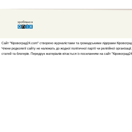
Сайт "Кіровоград24.com" створено журналістами та громадськими лідерами Кіровоград
Члени редколегії сайту не належать до жодної політичної партії чи релігійної організа
статей та блогерів. Передрук матеріалів вітається із посиланням на сайт "Кіровоград2