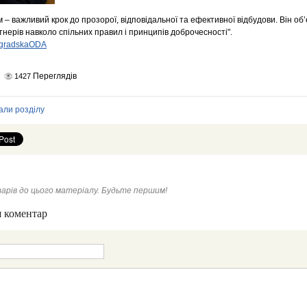
 важливий крок до прозорої, відповідальної та ефективної відбудови. Він об
ртнерів навколо спільних правил і принципів доброчесності".
ovogradskaODA
Переглядів
1427
али розділу
арів до цього матеріалу. Будьте першим!
 коментар