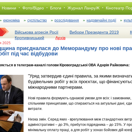
Новини
Фото/Відео
Блоги
Журнал ЛанруЖ
Кінотеатр По
економіка
суспільство
розслiдування
надзвичайні події
куль
Військова агресія Росії
Вибори Президента 2019
Кропивницький
Архів
ня 2025
дщина приєдналася до Меморандуму про нові пра
обіт під час відбудови
яється в телеграм-каналі голови Кіровоградської ОВА Аднрія Райковича:
"Уряд затвердив єдині правила, за якими визначат
будівельних робіт у всіх проєктах, що фінансуют
міжнародними партнерами.
Нові правила формують однакові умови для всіх: і замовники,
спільними принципами, що спираються на актуальні дані, єдин
витрати.
Низка змін. Серед яких - врегулювання меж стандартних витр
адміністративні – до 3%, прибуток підрядника – до 15%. У п
мінімальну оплату праці, а для робіт у зонах бойових дій кое