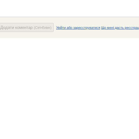
Додати коментар
(Ctrl+Enter)
Увійти або зареєструватися
Що мені дасть реєстрац