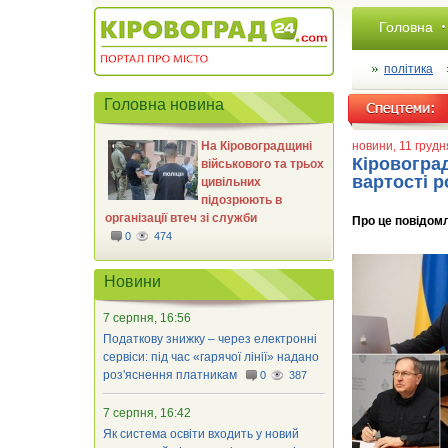
Головна
політика
Головна новина
На Кіровоградщині
новини
, 11 груд
Кіровогра
військового та трьох
вартості р
цивільних
підозрюють в
організації втеч зі служби
Про це повідомл
0
474
Новини
7 серпня, 16:56
Податкову знижку – через електронні
сервіси: під час «гарячої лінії» надано
роз'яснення платникам
0
387
7 серпня, 16:42
Як система освіти входить у новий