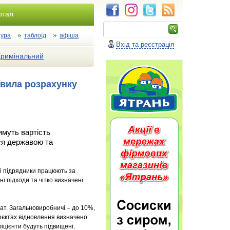
ртал
тура
таблоїд
афіша
Вхід та реєстрація
Кримінальний
вила розрахунку
имуть вартість
ься державою та
 і підрядники працюють за
і підходи та чітко визначені
ат. Загальновиробничі – до 10%,
роєктах відновлення визначено
фіцієнти будуть підвищені.