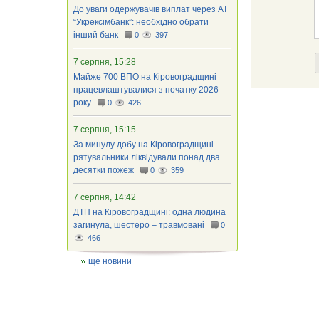
До уваги одержувачів виплат через АТ
“Укрексімбанк”: необхідно обрати
інший банк
0
397
7 серпня, 15:28
Майже 700 ВПО на Кіровоградщині
працевлаштувалися з початку 2026
року
0
426
7 серпня, 15:15
За минулу добу на Кіровоградщині
рятувальники ліквідували понад два
десятки пожеж
0
359
7 серпня, 14:42
ДТП на Кіровоградщині: одна людина
загинула, шестеро – травмовані
0
466
ще новини