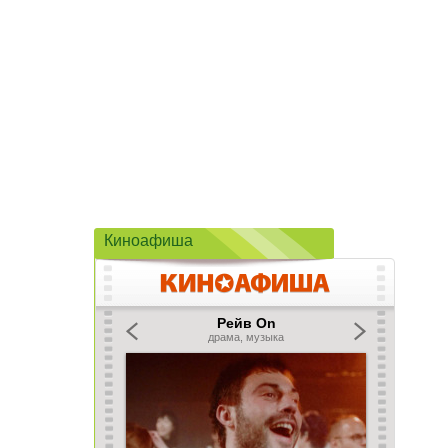
Киноафиша