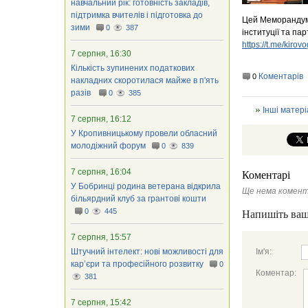
навчальний рік: готовність закладів,
підтримка вчителів і підготовка до
Цей Меморандум –
зими
0
387
інституції та па
https://t.me/kir
7 серпня, 16:30
Кількість зупинених податкових
Коментарів
0
накладних скоротилася майже в п'ять
разів
0
385
Інші матері
7 серпня, 16:12
У Кропивницькому провели обласний
молодіжний форум
0
839
7 серпня, 16:04
Коментарі
У Бобринці родина ветерана відкрила
Ще нема комент
більярдний клуб за грантові кошти
0
445
Напишіть ваш
7 серпня, 15:57
Штучний інтелект: нові можливості для
Ім'я:
кар’єри та професійного розвитку
0
Коментар:
381
7 серпня, 15:42