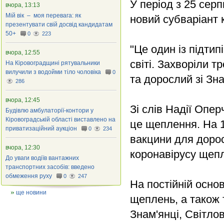
У період з 25 сер
вчора, 13:13
Мій вік – моя перевага: як
новий субваріант 
презентувати свій досвід кандидатам
50+
0
223
"Це один із підти
вчора, 12:55
світі. Захворіли т
На Кіровоградщині рятувальники
вилучили з водойми тіло чоловіка
0
та дорослий зі Зн
286
вчора, 12:45
Зі слів Надії Опе
Будівлю амбулаторії-контори у
Кіровоградській області виставлено на
це щеплення. На 1
приватизаційний аукціон
0
234
вакцини для дорос
вчора, 12:30
коронавірусу щепл
До уваги водіїв вантажних
транспортних засобів: введено
обмеження руху
0
247
На постійній осно
ще новини
щеплень, а також 
Знам'янці, Світло