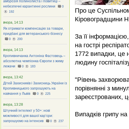
амброзія полинолиста і повитиці –
небезпечні карантинні рослини
0
Про це Суспільном
192
Кіровоградщини Н
вчора, 14:13
Як отримати компенсацію за товари,
придбані для ветеранського бізнесу
За її інформацією,
0
200
на гострі респірат
вчора, 14:13
1772 випадки, це 
Кропивничанка Антоніна Фастовець –
людину госпіталіз
абсолютна чемпіонка Європи з жиму
лежачи
0
183
вчора, 13:42
"Рівень захворюва
Дітей Захисників і Захисниць України із
порівнянні з мину
Кропивницького запрошують на
навчання у Львів
0
225
зареєстрованих, це
вчора, 13:28
Штучний інтелект у 50+: нові
Випадків грипу на
можливості для вашої кар’єри:
запрошуємо на інтенсив
0
237