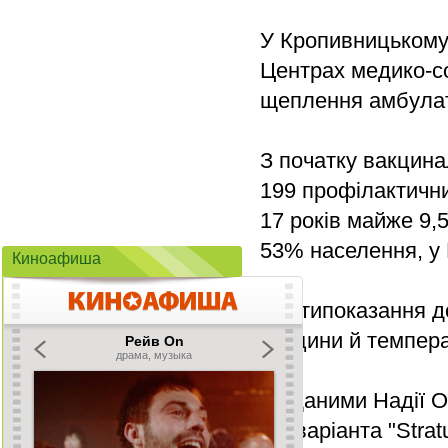
У Кропивницькому
Центрах медико-со
щеплення амбулато
З початку вакцина
199 профілактични
17 років майже 9,
53% населення, у
Киноафиша
Протипоказання д
вакцини й темпера
За даними Надії О
субваріанта "Strat