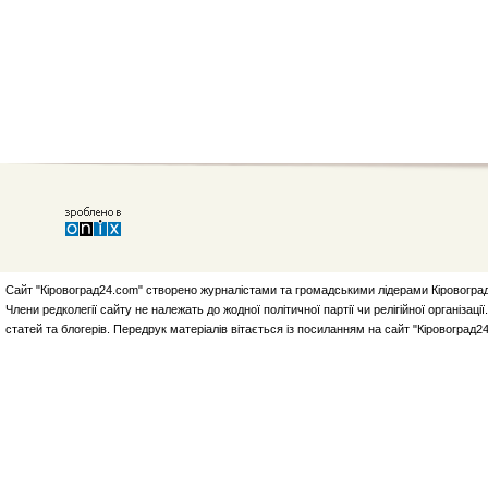
Сайт "Кіровоград24.com" створено журналістами та громадськими лідерами Кіровоград
Члени редколегії сайту не належать до жодної політичної партії чи релігійної організа
статей та блогерів. Передрук матеріалів вітається із посиланням на сайт "Кіровоград2