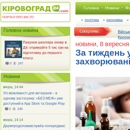
Головна
Новини
Фо
політика
економіка
Головна новина
Військ
Кропи
Пакунок школяра знову в
новини
, 8 вересня
Дії: отримайте 5 тис грн на
За тиждень у
підготовку до першого
класу
захворювані
0
247
Новини
вчора, 14:44
Усі можливості для ветеранів – в
одному застосунку: «БЕЗ МЕЖ» уже
доступний в App Store та Google Play
0
240
вчора, 14:14
Держпродспоживслужба попереджає: