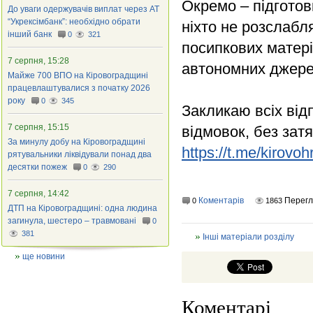
Окремо – підготов
До уваги одержувачів виплат через АТ
“Укрексімбанк”: необхідно обрати
ніхто не розслабл
інший банк
0
321
посипкових матері
7 серпня, 15:28
автономних джерел
Майже 700 ВПО на Кіровоградщині
працевлаштувалися з початку 2026
року
0
345
Закликаю всіх від
7 серпня, 15:15
відмовок, без зат
За минулу добу на Кіровоградщині
https://t.me/kirov
рятувальники ліквідували понад два
десятки пожеж
0
290
7 серпня, 14:42
Коментарів
Перег
0
1863
ДТП на Кіровоградщині: одна людина
загинула, шестеро – травмовані
0
381
Інші матеріали розділу
ще новини
Коментарі