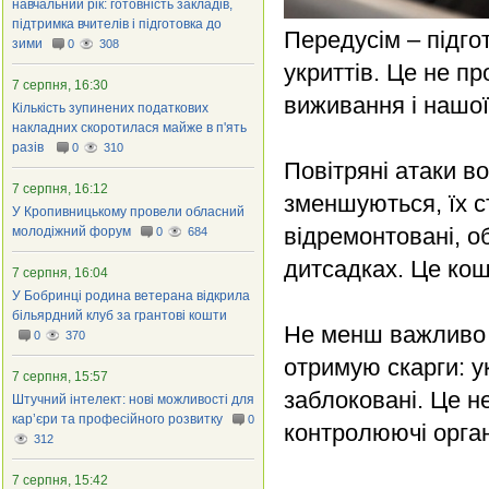
навчальний рік: готовність закладів,
підтримка вчителів і підготовка до
Передусім – підго
зими
0
308
укриттів. Це не пр
7 серпня, 16:30
виживання і нашої
Кількість зупинених податкових
накладних скоротилася майже в п'ять
разів
0
310
Повітряні атаки во
7 серпня, 16:12
зменшуються, їх с
У Кропивницькому провели обласний
відремонтовані, о
молодіжний форум
0
684
дитсадках. Це кош
7 серпня, 16:04
У Бобринці родина ветерана відкрила
більярдний клуб за грантові кошти
Не менш важливо –
0
370
отримую скарги: у
7 серпня, 15:57
заблоковані. Це н
Штучний інтелект: нові можливості для
кар’єри та професійного розвитку
0
контролюючі орган
312
7 серпня, 15:42