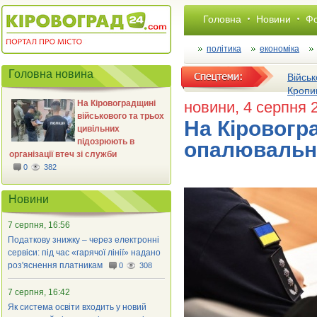
Головна
Новини
Фо
політика
економіка
Головна новина
Військ
Кропи
На Кіровоградщині
новини
, 4 серпня 
військового та трьох
На Кіровогр
цивільних
підозрюють в
опалювальн
організації втеч зі служби
0
382
Новини
7 серпня, 16:56
Податкову знижку – через електронні
сервіси: під час «гарячої лінії» надано
роз'яснення платникам
0
308
7 серпня, 16:42
Як система освіти входить у новий