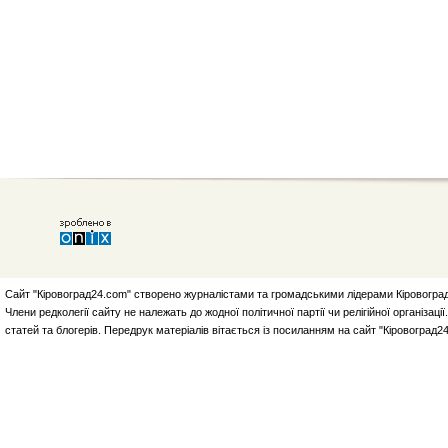
Сайт "Кіровоград24.com" створено журналістами та громадськими лідерами Кіровоград
Члени редколегії сайту не належать до жодної політичної партії чи релігійної організа
статей та блогерів. Передрук матеріалів вітається із посиланням на сайт "Кіровоград2