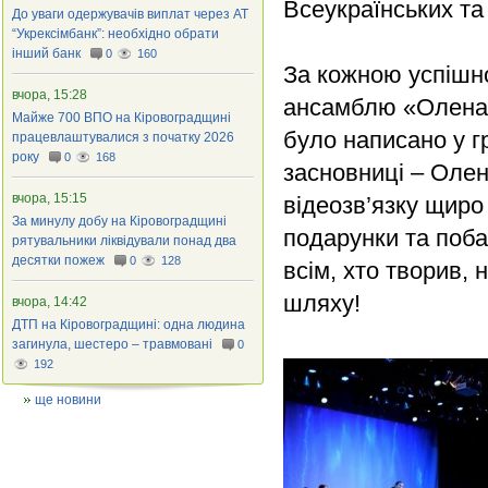
Всеукраїнських т
До уваги одержувачів виплат через АТ
“Укрексімбанк”: необхідно обрати
інший банк
0
160
За кожною успішно
вчора, 15:28
ансамблю «Олена» 
Майже 700 ВПО на Кіровоградщині
було написано у гр
працевлаштувалися з початку 2026
року
0
168
засновниці – Олен
вчора, 15:15
відеозв’язку щиро
За минулу добу на Кіровоградщині
подарунки та поб
рятувальники ліквідували понад два
десятки пожеж
0
128
всім, хто творив,
шляху!
вчора, 14:42
ДТП на Кіровоградщині: одна людина
загинула, шестеро – травмовані
0
192
ще новини