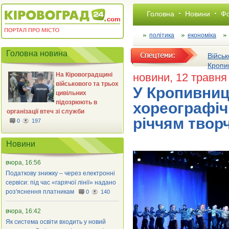
Головна
Новини
Фо
політика
економіка
Головна новина
Військ
Кропи
На Кіровоградщині
новини
, 12 травня
військового та трьох
У Кропивниц
цивільних
підозрюють в
хореографіч
організації втеч зі служби
річчям творч
0
197
Новини
вчора, 16:56
Податкову знижку – через електронні
сервіси: під час «гарячої лінії» надано
роз'яснення платникам
0
140
вчора, 16:42
Як система освіти входить у новий