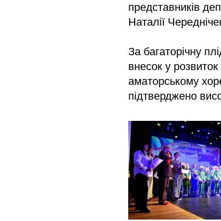
представників деп
Наталії Чередніче
За багаторічну пл
внесок у розвиток
аматорському хор
підтверджено висо