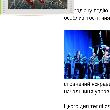
Цю радісну подію 
особливі гості, ч
сповнений яскрав
начальниця управл
Цього дня теплі с