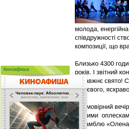
молода, енергійна
співдружності ств
композиції, що в
Близько 4300 годи
Киноафиша
років. І звітний 
справжнє свято! Св
чуттєвого, яскрав
Неймовірний вечір
гучними оплесками
ансамблю «Олена