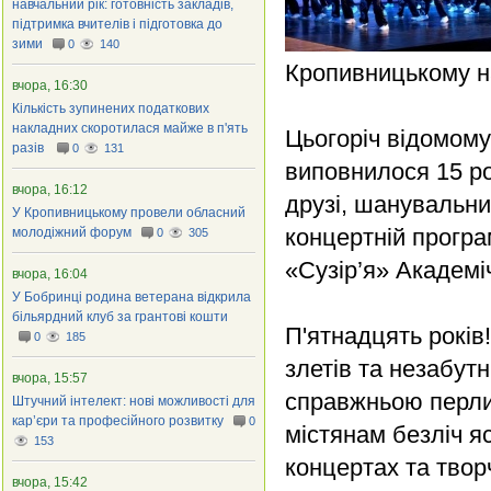
навчальний рік: готовність закладів,
підтримка вчителів і підготовка до
зими
0
140
Кропивницькому на
вчора, 16:30
Кількість зупинених податкових
накладних скоротилася майже в п'ять
Цьогоріч відомом
разів
0
131
виповнилося 15 рок
вчора, 16:12
друзі, шанувальн
У Кропивницькому провели обласний
концертній програ
молодіжний форум
0
305
«Сузір’я» Академіч
вчора, 16:04
У Бобринці родина ветерана відкрила
більярдний клуб за грантові кошти
П'ятнадцять років!
0
185
злетів та незабут
вчора, 15:57
справжньою перли
Штучний інтелект: нові можливості для
кар’єри та професійного розвитку
0
містянам безліч яс
153
концертах та твор
вчора, 15:42