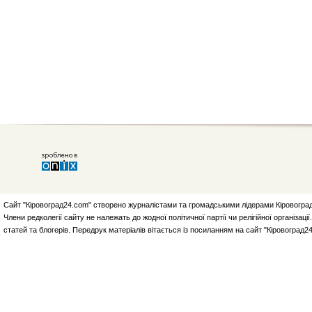
Сайт "Кіровоград24.com" створено журналістами та громадськими лідерами Кіровоград
Члени редколегії сайту не належать до жодної політичної партії чи релігійної організа
статей та блогерів. Передрук матеріалів вітається із посиланням на сайт "Кіровоград2