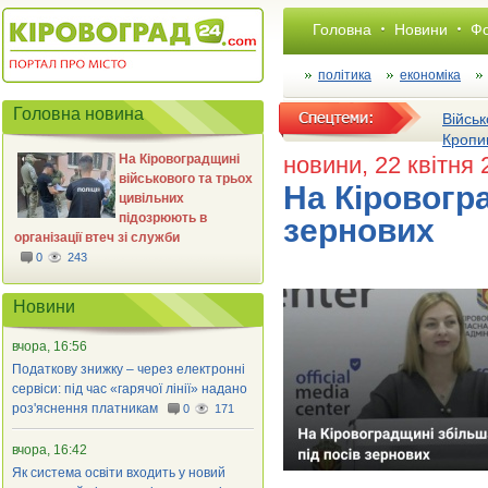
Головна
Новини
Фо
політика
економіка
Головна новина
Військ
Кропи
На Кіровоградщині
новини
, 22 квітня
військового та трьох
На Кіровогр
цивільних
підозрюють в
зернових
організації втеч зі служби
0
243
Новини
вчора, 16:56
Податкову знижку – через електронні
сервіси: під час «гарячої лінії» надано
роз'яснення платникам
0
171
вчора, 16:42
Як система освіти входить у новий