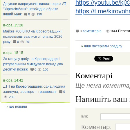
https://youtu.be/kj
До уваги одержувачів виплат через АТ
“Укрексімбанк”: необхідно обрати
https://t.me/kirov
інший банк
0
190
вчора, 15:28
Коментарів
Перег
Майже 700 ВПО на Кіровоградщині
0
1641
працевлаштувалися з початку 2026
року
0
201
Інші матеріали розділу
вчора, 15:15
За минулу добу на Кіровоградщині
рятувальники ліквідували понад два
десятки пожеж
0
160
Коментарі
вчора, 14:42
Ще нема коментар
ДТП на Кіровоградщині: одна людина
загинула, шестеро – травмовані
0
Напишіть ваш 
230
ще новини
Ім'я:
Коментар: