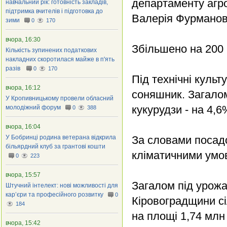
департаменту агр
навчальний рік: готовність закладів,
підтримка вчителів і підготовка до
Валерія Фурманов
зими
0
170
вчора, 16:30
Збільшено на 200 г
Кількість зупинених податкових
накладних скоротилася майже в п'ять
разів
0
170
Під технічні культ
вчора, 16:12
соняшник. Загалом
У Кропивницькому провели обласний
кукурудзи - на 4,6
молодіжний форум
0
388
вчора, 16:04
У Бобринці родина ветерана відкрила
За словами посадов
більярдний клуб за грантові кошти
кліматичними умов
0
223
вчора, 15:57
Загалом під урожа
Штучний інтелект: нові можливості для
кар’єри та професійного розвитку
0
Кіровоградщини сі
184
на площі 1,74 млн 
вчора, 15:42