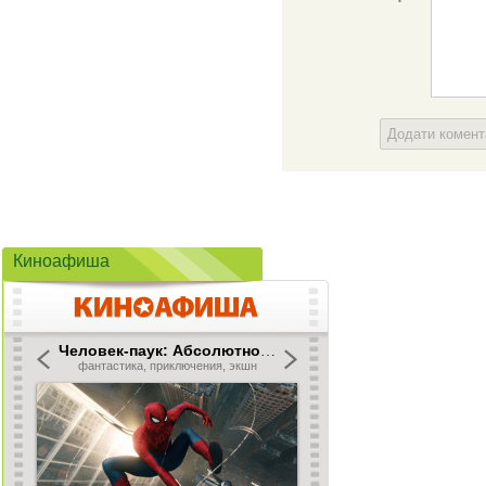
Додати комен
Киноафиша