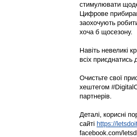
стимулювати щоде
Цифрове прибиран
заохочують робити
хоча б щосезону.
Навіть невеликі к
всіх приєднатись 
Очистьте свої при
хештегом #DigitalC
партнерів.
Деталі, корисні п
сайті
https://letsdo
facebook.com/letsdo