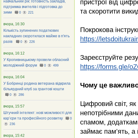
пристрої від цифр
навчальний рік: готовність закладів,
підтримка вчителів і підготовка до
та скоротити вики
зими
0
221
вчора, 16:30
Покрокова інструк
Кількість зупинених податкових
накладних скоротилася майже в п'ять
https://letsdoitukrai
разів
0
226
вчора, 16:12
Зареєструйте резу
У Кропивницькому провели обласний
https://forms.gle
молодіжний форум
0
499
вчора, 16:04
У Бобринці родина ветерана відкрила
Чому це важлив
більярдний клуб за грантові кошти
0
286
Цифровий світ, як
вчора, 15:57
непотрібними дан
Штучний інтелект: нові можливості для
кар’єри та професійного розвитку
0
спамом, додатками
236
займає пам’ять, а
вчора, 15:42