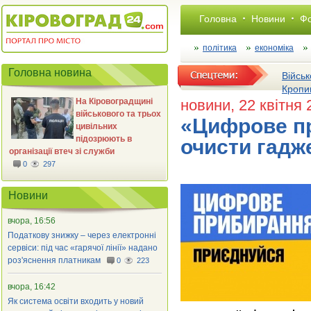
Головна
Новини
Фо
політика
економіка
Головна новина
Військ
Кропи
На Кіровоградщині
новини
, 22 квітня
військового та трьох
«Цифрове пр
цивільних
підозрюють в
очисти гадж
організації втеч зі служби
0
297
Новини
вчора, 16:56
Податкову знижку – через електронні
сервіси: під час «гарячої лінії» надано
роз'яснення платникам
0
223
вчора, 16:42
Як система освіти входить у новий