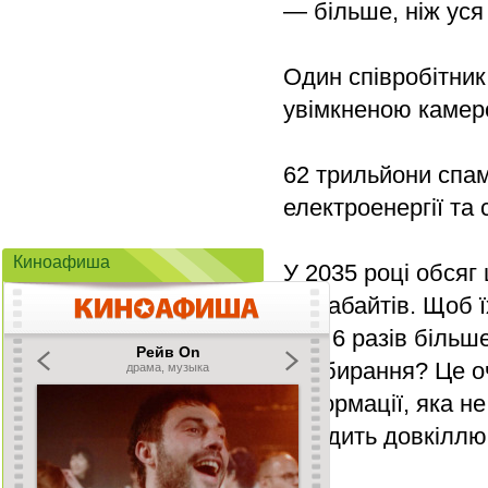
— більше, ніж уся
Один співробітник
увімкненою камер
62 трильйони спам
електроенергії та
Киноафиша
У 2035 році обсяг
зеттабайтів. Щоб 
— у 6 разів більше
прибирання? Це оч
інформації, яка н
шкодить довкіллю