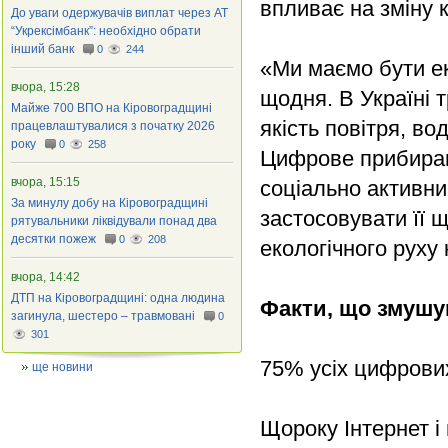
впливає на зміну 
До уваги одержувачів виплат через АТ
“Укрексімбанк”: необхідно обрати
інший банк
0
244
«Ми маємо бути ек
вчора, 15:28
щодня. В Україні 
Майже 700 ВПО на Кіровоградщині
якість повітря, во
працевлаштувалися з початку 2026
року
0
258
Цифрове прибиран
вчора, 15:15
соціально активни
За минулу добу на Кіровоградщині
застосовувати її 
рятувальники ліквідували понад два
десятки пожеж
0
208
екологічного руху к
вчора, 14:42
ДТП на Кіровоградщині: одна людина
Факти, що змуш
загинула, шестеро – травмовані
0
301
75% усіх цифрови
ще новини
Щороку Інтернет і