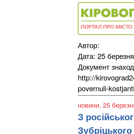
Автор:
Дата: 25 березн
Документ знаход
http://kirovograd
povernuli-kostjan
новини
, 25 березн
З російсько
Зубріцького 