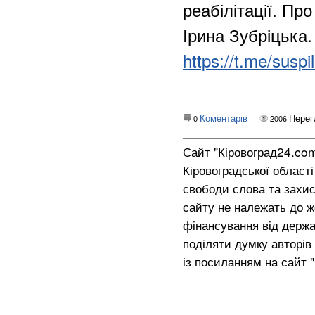
реабілітації. Пр
Ірина Зубріцька.
https://t.me/susp
Коментарів
Перег
0
2006
Сайт "Кіровоград24.co
Кіровоградської област
свободи слова та захис
сайту не належать до жо
фінансування від держа
поділяти думку авторів 
із посиланням на сайт 