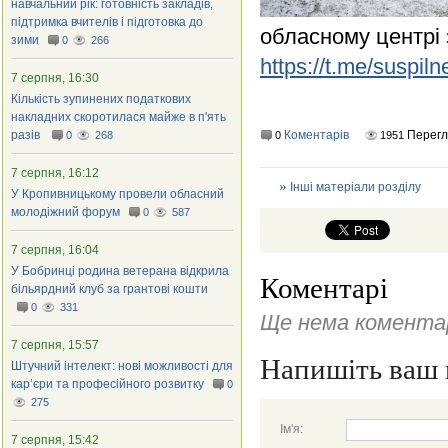
навчальний рік: готовність закладів,
підтримка вчителів і підготовка до
обласному центрі з
зими
0
266
https://t.me/suspil
7 серпня, 16:30
Кількість зупинених податкових
накладних скоротилася майже в п'ять
разів
Коментарів
Перег
0
268
0
1951
7 серпня, 16:12
Інші матеріали розділу
У Кропивницькому провели обласний
молодіжний форум
0
587
7 серпня, 16:04
У Бобринці родина ветерана відкрила
Коментарі
більярдний клуб за грантові кошти
0
331
Ще нема коментар
7 серпня, 15:57
Напишіть ваш 
Штучний інтелект: нові можливості для
кар’єри та професійного розвитку
0
275
Ім'я:
7 серпня, 15:42