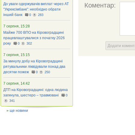
Коментар:
До уваги одержувачів виплат через АТ
“Укрексімбанк”: необхідно обрати
інший банк
0
283
7 серпня, 15:28
Майже 700 ВПО на Кіровоградщині
працевлаштувалися з початку 2026
року
0
302
Додати комен
7 серпня, 15:15
За минулу добу на Кіровоградщині
рятувальники ліквідували понад два
десятки пожеж
0
250
7 серпня, 14:42
ДТП на Кіровоградщині: одна людина
загинула, шестеро – травмовані
0
341
ще новини