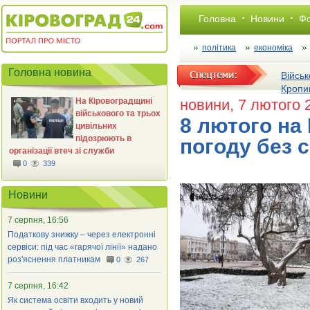
Головна
Новини
Фо
політика
економіка
Головна новина
Військ
Кропи
На Кіровоградщині
новини
, 7 лютого 
військового та трьох
8 лютого на
цивільних
підозрюють в
погоду без с
організації втеч зі служби
0
339
Новини
7 серпня, 16:56
Податкову знижку – через електронні
сервіси: під час «гарячої лінії» надано
роз'яснення платникам
0
267
7 серпня, 16:42
Як система освіти входить у новий