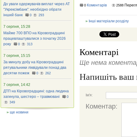
До уваги одержувачів виплат через АТ
Коментарів
Перегл
0
2588
“Укрексімбанк”: необхідно обрати
інший банк
0
293
Інші матеріали розділу
7 серпня, 15:28
Майже 700 ВПО на Кіровоградщині
працевлаштувалися з початку 2026
року
0
313
Коментарі
7 серпня, 15:15
Ще нема коментар
За минулу добу на Кіровоградщині
рятувальники ліквідували понад два
десятки пожеж
0
262
Напишіть ваш 
7 серпня, 14:42
ДТП на Кіровоградщині: одна людина
Ім'я:
загинула, шестеро – травмовані
0
349
Коментар:
ще новини