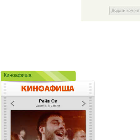
Додати комен
Киноафиша