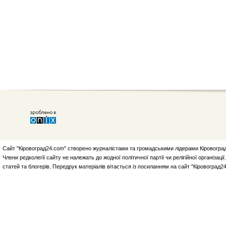
Сайт "Кіровоград24.com" створено журналістами та громадськими лідерами Кіровоград
Члени редколегії сайту не належать до жодної політичної партії чи релігійної організа
статей та блогерів. Передрук матеріалів вітається із посиланням на сайт "Кіровоград2