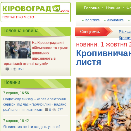
Головна
Новини
Фо
політика
економіка
Головна новина
Військ
Кропи
На Кіровоградщині
новини
, 1 жовтня 
військового та трьох
Кропивничан
цивільних
підозрюють в
листя
організації втеч зі служби
0
350
Новини
7 серпня, 16:56
Податкову знижку – через електронні
сервіси: під час «гарячої лінії» надано
роз'яснення платникам
0
277
7 серпня, 16:42
Як система освіти входить у новий