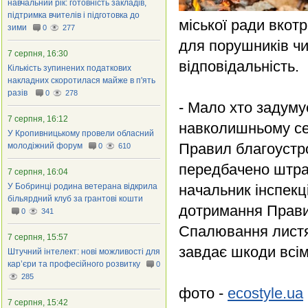
навчальний рік: готовність закладів,
підтримка вчителів і підготовка до
міської ради вкот
зими
0
277
для порушників ч
7 серпня, 16:30
відповідальність.
Кількість зупинених податкових
накладних скоротилася майже в п'ять
разів
0
278
- Мало хто задуму
7 серпня, 16:12
навколишньому се
У Кропивницькому провели обласний
Правил благоустро
молодіжний форум
0
610
передбачено штраф
7 серпня, 16:04
У Бобринці родина ветерана відкрила
начальник інспекц
більярдний клуб за грантові кошти
дотримання Правил
0
341
Спалювання листя,
7 серпня, 15:57
завдає шкоди всі
Штучний інтелект: нові можливості для
кар’єри та професійного розвитку
0
285
фото -
ecostyle.ua
7 серпня, 15:42