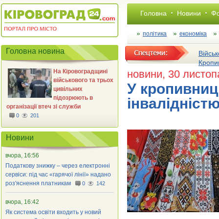
Головна
Новини
Фо
політика
економіка
Головна новина
Військ
Кропи
На Кіровоградщині
новини
, 30 листо
військового та трьох
У кропивниць
цивільних
підозрюють в
інвалідніст
організації втеч зі служби
0
201
Новини
вчора, 16:56
Податкову знижку – через електронні
сервіси: під час «гарячої лінії» надано
роз'яснення платникам
0
142
вчора, 16:42
Як система освіти входить у новий