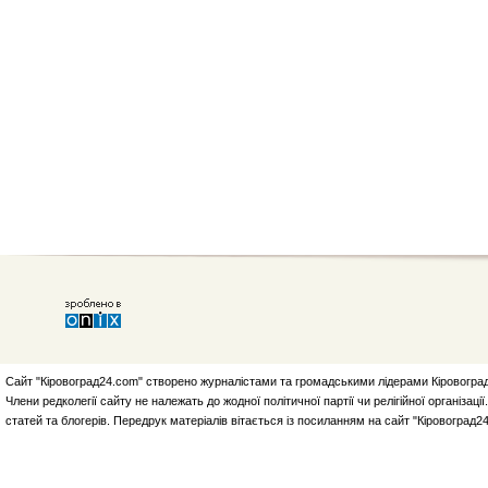
Сайт "Кіровоград24.com" створено журналістами та громадськими лідерами Кіровоград
Члени редколегії сайту не належать до жодної політичної партії чи релігійної організа
статей та блогерів. Передрук матеріалів вітається із посиланням на сайт "Кіровоград2