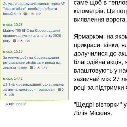
саме щоб в теплов
До уваги одержувачів виплат через АТ
“Укрексімбанк”: необхідно обрати
кілометрів. Це по
інший банк
0
162
виявлення ворога.
вчора, 15:28
Майже 700 ВПО на Кіровоградщині
Ярмарком, на яком
працевлаштувалися з початку 2026
року
0
170
прикраси, вінки, 
вчора, 15:15
долучилися до акц
За минулу добу на Кіровоградщині
благодійна акція,
рятувальники ліквідували понад два
десятки пожеж
0
131
влаштовують у на
зазвичай між 27 л
вчора, 14:42
ДТП на Кіровоградщині: одна людина
році за підтримки
загинула, шестеро – травмовані
0
195
"Щедрі вівторки" у
ще новини
Лілія Місюня.