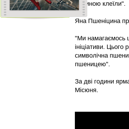
родиною клеїли".
Яна Пшеніцина пр
"Ми намагаємось щ
ініціативи. Цього 
символічна пшенич
пшеницею".
За дві години ярм
Місюня.