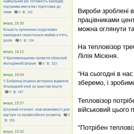
навчальний рік: готовність закладів,
підтримка вчителів і підготовка до
Вироби зроблені в
зими
0
142
працівниками цент
вчора, 16:30
можна оглянути та
Кількість зупинених податкових
накладних скоротилася майже в п'ять
разів
0
134
На тепловізор тре
вчора, 16:12
Лілія Місюня.
У Кропивницькому провели обласний
молодіжний форум
0
323
“На сьогодні в нас
вчора, 16:04
У Бобринці родина ветерана відкрила
зберемо, і зробим
більярдний клуб за грантові кошти
0
187
Тепловізор потріб
вчора, 15:57
військовий цього п
Штучний інтелект: нові можливості для
кар’єри та професійного розвитку
0
155
"Потрібен теплові
вчора, 15:42