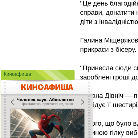
"Це день благодій
справи, донатити 
діти з інвалідніст
Галина Міщерякова
прикраси з бісеру.
"Принесла сюди св
Киноафиша
зароблені гроші д
Оксана Дівніч — п
відвідує її шести
"З того, що було 
родиною гілку виб