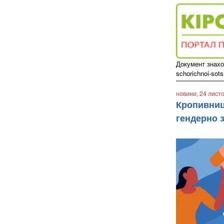
Документ знаход
schorichnoi-sots
новини
, 24 лист
Кропивниць
гендерно 