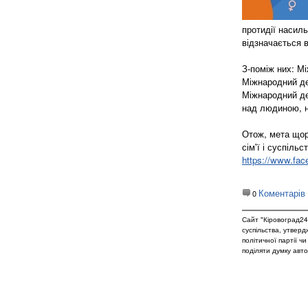
протидії насил
відзначається 
З-поміж них: М
Міжнародний де
Міжнародний де
над людиною, н
Отож, мета щор
сім'ї і суспіль
https://www.face
Коментарів
0
Сайт "Кіровоград24
суспільства, утвер
політичної партії ч
поділяти думку авто