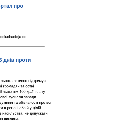
ортал про
doluchaetsja-do-
6 днів проти
ільнота активно підтримує
чі громадян та сотні
більше ніж 100 країн світу
 свої зусилля заради
уміння та обізнаності про всі
в регіоні або й у цілій
ід насильства, не допускати
на виклики.