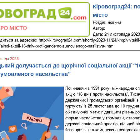
Кіровоград24: п
місто
Розділ: новини
Автор:
Дата: 24 листопада 2023
иться за адресою: http://kirovograd24.com/shortly/2023/11/24/kropivnitskii-
ialnoi-aktsii-16-dniv-proti-genderno-zumovlenogo-nasilstva-.htm
опада 2023
кий долучається до щорічної соціальної акції “1
зумовленого насильства”
Починаючи з 1991 року, міжнародна сп
акцію “16 днів проти насильства”. Тися
державних і громадських організацій з 
гуртують із 25 листопада до 10 грудня
об'єднуючої мети: підвищити рівень роз
форми насильства у громадян, створити 
державі соціальний простір, вільний в
його проявів та комплексно реагувати 