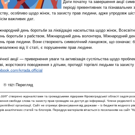
Дати початку та завершення акції сим
періоді превентивних та пізнавальних 
ьству, особливо щодо жінок, та захисту прав людини, адже упродовж шіст
вісім важливих дат.
іжнародний день боротьби за ліквідацію насильства щодо жінок, Всесвітн
нь боротьби з рабством, Міжнародний день волонтера, Міжнародний ден
нь прав людини. Вони створюють символічний ланцюжок, що означає: бу
езалежно від її статі, є порушенням прав людини.
ічної акції — привернення уваги та активізація суспільства щодо пробл
стві, жорстокого поводження з дітьми, протидії торгівлі людьми та захисту
book.com/krrada.official
Перегляд
1921
.com" створено журналістами та громадськими лідерами Кіровоградської області задля роз
дження свободи слова та захисту прав громадян на доступ до інформації. Члени редколегії 
и релігійної організації. Сайт не отримує фінансування від держави – із бюджетів жодного рі
рів аналітичних статей та блогерів. Передрук матеріалів вітається із посиланням на сайт "