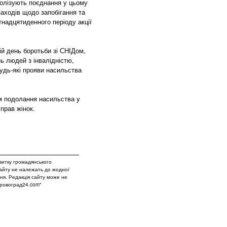
волізують поєднання у цьому
заходів щодо запобігання та
надцятиденного періоду акції
ій день боротьби зі СНІДом,
ь людей з інвалідністю,
дь-які прояви насильства
ем подолання насильства у
 прав жінок.
витку громадянського
сайту не належать до жодної
вня. Редакція сайту може не
Кіровоград24.com"