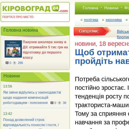
Головна
Новини
Фо
політика
економіка
Головна новина
Військ
Кропи
Пакунок школяра знову в
новини
, 18 вересн
Дії: отримайте 5 тис грн на
Щоб отримат
підготовку до першого
класу
пройдіть на
0
286
Новини
Потреба сільськог
постійно зростає.
13:56
Які зміни відбулись у законодавстві
тенденція росту п
щодо надання компенсацій
роботодавцям - пояснення
0
38
тракториста-машин
Тому за сприяння 
13:42
Понад дозволений строк:
навчання за профе
відповідальність понесли і гостя, і