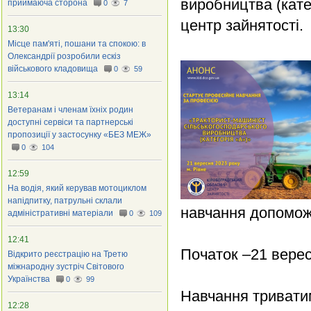
виробництва (кате
приймаюча сторона
0
7
центр зайнятості.
13:30
Місце пам'яті, пошани та спокою: в
Олександрії розробили ескіз
військового кладовища
0
59
13:14
Ветеранам і членам їхніх родин
доступні сервіси та партнерські
пропозиції у застосунку «БЕЗ МЕЖ»
0
104
12:59
На водія, який керував мотоциклом
напідпитку, патрульні склали
навчання допоможу
адміністративні матеріали
0
109
12:41
Початок –21 верес
Відкрито реєстрацію на Третю
міжнародну зустріч Світового
Українства
0
99
Навчання триватим
12:28