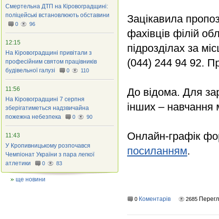
Смертельна ДТП на Кіровоградщині:
поліцейські встановлюють обставини
Зацікавила пропоз
0
96
фахівців філій обл
12:15
підрозділах за м
На Кіровоградщині привітали з
(044) 244 94 92. П
професійним святом працівників
будівельної галузі
0
110
11:56
До відома. Для за
На Кіровоградщині 7 серпня
інших – навчання 
зберігатиметься надзвичайна
пожежна небезпека
0
90
Онлайн-графік фо
11:43
У Кропивницькому розпочався
посиланням
.
Чемпіонат України з пара легкої
атлетики
0
83
ще новини
Коментарів
Перегл
0
2685