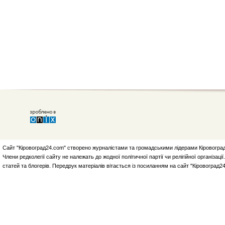
Сайт "Кіровоград24.com" створено журналістами та громадськими лідерами Кіровоград
Члени редколегії сайту не належать до жодної політичної партії чи релігійної організа
статей та блогерів. Передрук матеріалів вітається із посиланням на сайт "Кіровоград2