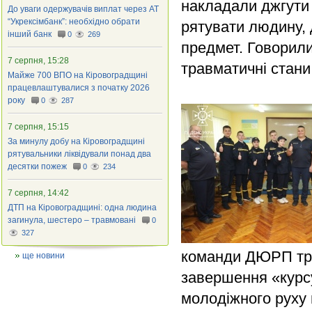
накладали джгути 
До уваги одержувачів виплат через АТ
“Укрексімбанк”: необхідно обрати
рятувати людину, 
інший банк
0
269
предмет. Говорили
7 серпня, 15:28
травматичні стани,
Майже 700 ВПО на Кіровоградщині
працевлаштувалися з початку 2026
року
0
287
7 серпня, 15:15
За минулу добу на Кіровоградщині
рятувальники ліквідували понад два
десятки пожеж
0
234
7 серпня, 14:42
ДТП на Кіровоградщині: одна людина
загинула, шестеро – травмовані
0
327
команди ДЮРП три
ще новини
завершення «курс
молодіжного руху