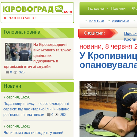
Головна
Новини
Фо
політика
економіка
Головна новина
Військ
Кропи
На Кіровоградщині
новини
, 8 червня 
військового та трьох
У Кропивниц
цивільних
підозрюють в
опановувала
організації втеч зі служби
0
325
Новини
7 серпня, 16:56
Податкову знижку – через електронні
сервіси: під час «гарячої лінії» надано
роз'яснення платникам
0
252
7 серпня, 16:42
Як система освіти входить у новий