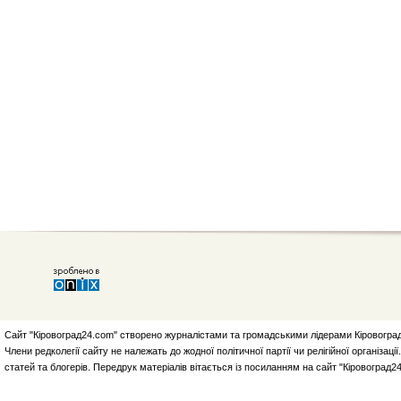
Сайт "Кіровоград24.com" створено журналістами та громадськими лідерами Кіровоград
Члени редколегії сайту не належать до жодної політичної партії чи релігійної організа
статей та блогерів. Передрук матеріалів вітається із посиланням на сайт "Кіровоград2