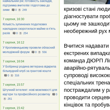
навчальний рік: готовність закладів,
підтримка вчителів і підготовка до
кризові стані люд
зими
0
249
діагностувати про
7 серпня, 16:30
цьому не зашкоди
Кількість зупинених податкових
накладних скоротилася майже в п'ять
необережний рух 
разів
0
254
7 серпня, 16:12
Вчитися надавати
У Кропивницькому провели обласний
екстрених випадка
молодіжний форум
0
556
команда ДЮРП Ліц
7 серпня, 16:04
У Бобринці родина ветерана відкрила
аварійно-рятуваль
більярдний клуб за грантові кошти
супроводі високок
0
316
спеціальних трен
7 серпня, 15:57
постраждалим у ра
Штучний інтелект: нові можливості для
кар’єри та професійного розвитку
0
проводити серцев
261
кінцівок та пробу
7 серпня, 15:42