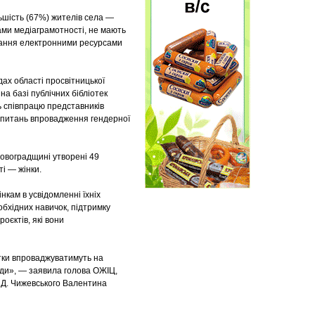
ьшість (67%) жителів села —
вами медіаграмотності, не мають
вання електронними ресурсами
ах області просвітницької
на базі публічних бібліотек
ь співпрацю представників
з питань впровадження гендерної
ровоградщині утворені 49
і — жінки.
кам в усвідомленні їхніх
обхідних навичок, підтримку
оєктів, які вони
стки впроваджуватимуть на
ади», — заявила голова ОЖІЦ,
. Д. Чижевського Валентина