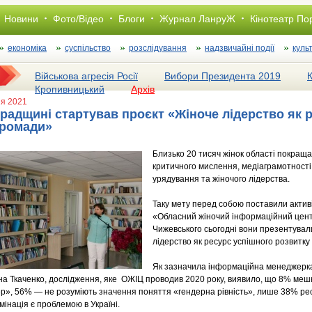
Новини
Фото/Відео
Блоги
Журнал ЛанруЖ
Кінотеатр По
економіка
суспільство
розслiдування
надзвичайні події
куль
Військова агресія Росії
Вибори Президента 2019
Кропивницький
Архів
ня 2021
градщині стартував проєкт «Жіноче лідерство як 
громади»
Близько 20 тисяч жінок області покраща
критичного мислення, медіаграмотності
урядування та жіночого лідерства.
Таку мету перед собою поставили активі
«Обласний жіночий інформаційний цент
Чижевського сьогодні вони презентувал
лідерство як ресурс успішного розвитку
Як зазначила інформаційна менеджерка
на Ткаченко, дослідження, яке ОЖІЦ проводив 2020 року, виявило, що 8% мешк
р», 56% — не розуміють значення поняття «гендерна рівність», лише 38% ре
інація є проблемою в Україні.