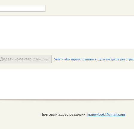
Додати коментар
(Ctrl+Enter)
Увійти або зареєструватися
Що мені дасть реєстрац
Почтовый адрес редакции:
kr.newlook@gmail.com