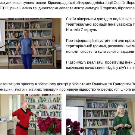
виступили заступник голови Кіровоградської облдержадміністрації Сергій Шер
 РТПП Ірина Саєнко та директорка департаменту культури й туризму Кіровогр
Своїм лідерським досвідом поділилися г
територіальної громади Інна Завірюха т
Наталія Стиркуль.
Про інформаційні зустрічі, які вже пров
територіальній громаді, розповів началь
молоді і спорту та культурної спадщин
Підтримку у реалізації проєкту від іме
висловила начальниця відділу сім’ї та 
зентацією проєкту в обласному центрі у бібліотеках Глинська та Григорівки 
аційні зустрічі, на яких говорили про жіноче лідерство як ресурс успішного р