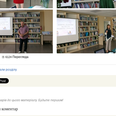
Перегляда
6124
али розділу
арів до цього матеріалу. Будьте першим!
 коментар