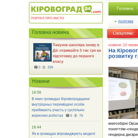
Головна
політика
Головна новина
Пакунок школяра знову в
новини
, 10 черв
На Кірово
Дії: отримайте 5 тис грн на
розвитку 
підготовку до першого
класу
0
259
Новини
16:56
В яких громадах Кіровоградщини
внутрішньо переміщені особи
приймають участь у суспільно
корисних роботах
0
79
книгозбірні Окса
16:44
поняттям «генде
Як в громадах впроваджують моделі
гендерна дискрим