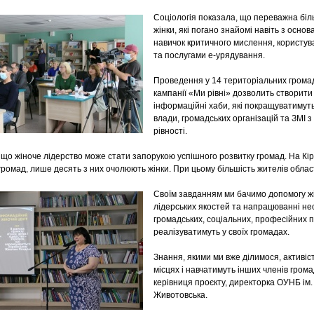
Соціологія показала, що переважна біл
жінки, які погано знайомі навіть з осно
навичок критичного мислення, користу
та послугами е-урядування.
Проведення у 14 територіальних громад
кампанії «Ми рівні» дозволить створити 
інформаційні хаби, які покращуватимут
влади, громадських організацій та ЗМІ 
рівності.
 що жіноче лідерство може стати запорукою успішного розвитку громад. На Кі
ромад, лише десять з них очолюють жінки. При цьому більшість жителів област
Своїм завданням ми бачимо допомогу жін
лідерських якостей та напрацюванні не
громадських, соціальних, професійних пр
реалізуватимуть у своїх громадах.
Знання, якими ми вже ділимося, активі
місцях і навчатимуть інших членів гром
керівниця проєкту, директорка ОУНБ ім
Животовська.