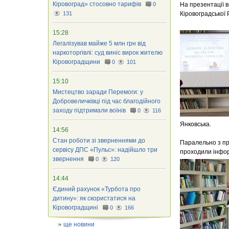
Кіровоград» стосовно тарифів
0
На презентації 
131
Кіровоградської
15:28
Легалізував майже 5 млн грн від
наркоторгівлі: суд виніс вирок жителю
Кіровоградщини
0
101
15:10
Мистецтво заради Перемоги: у
Добровеличківці під час благодійного
заходу підтримали воїнів
0
116
Янковська.
14:56
Стан роботи зі зверненнями до
Паралельно з пре
сервісу ДПС «Пульс»: надійшло три
проходили інформ
звернення
0
120
14:44
Єдиний рахунок «Турбота про
дитину»: як скористатися на
Кіровоградщині
0
166
ще новини