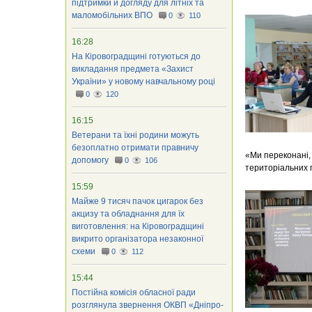
підтримки й догляду для літніх та
маломобільних ВПО
0
110
16:28
На Кіровоградщині готуються до
викладання предмета «Захист
України» у новому навчальному році
0
120
16:15
Ветерани та їхні родини можуть
безоплатно отримати правничу
«Ми переконані,
допомогу
0
106
територіальних г
15:59
Майже 9 тисяч пачок цигарок без
акцизу та обладнання для їх
виготовлення: на Кіровоградщині
викрито організатора незаконної
схеми
0
112
15:44
Постійна комісія обласної ради
розглянула звернення ОКВП «Дніпро-