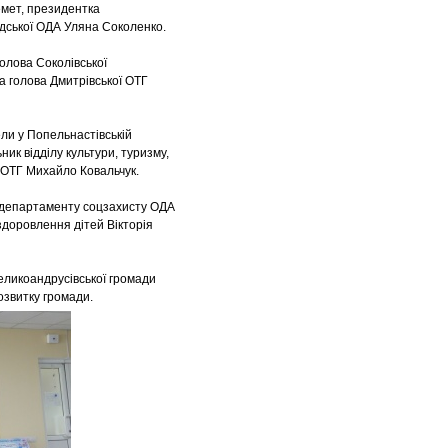
емет, президентка
адської ОДА Уляна Соколенко.
олова Соколівської
а голова Дмитрівської ОТГ
ели у Попельнастівській
ник відділу культури, туризму,
и ОТГ Михайло Ковальчук.
ні департаменту соцзахисту ОДА
оздоровлення дітей Вікторія
Великоандрусівської громади
озвитку громади.