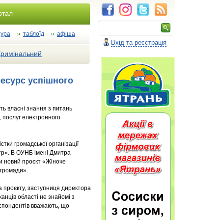
ртал
тура
таблоїд
афіша
Вхід та реєстрація
Кримінальний
ресурс успішного
ть власні знання з питань
, послуг електронного
стки громадської організації
р». В ОУНБ імені Дмитра
и новий проєкт «Жіноче
 громади».
 проєкту, заступниця директора
анців області не знайомі з
спондентів вважають, що