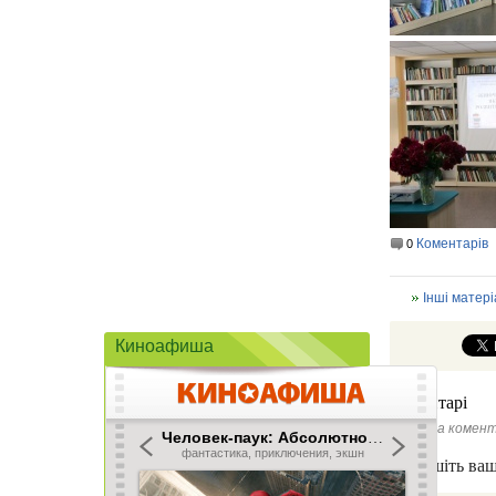
Коментарів
0
Інші матері
Киноафиша
Коментарі
Ще нема комент
Напишіть ваш