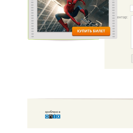
Ім'я:
Коментар: