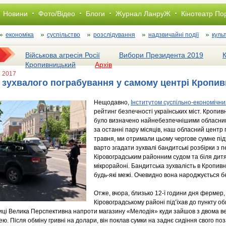
Новини
Фото/Відео
Блоги
Журнал ЛанруЖ
Кінотеатр По
економіка
суспільство
розслiдування
надзвичайні події
куль
Військова агресія Росії
Вибори Президента 2019
Кропивницький
Архів
я 2017
 зухвалого пограбування у самому центрі Кропив
Нещодавно,
Інститутом суспільно-економічни
рейтинг безпечності українських міст. Кропи
було визначено найнебезпечнішими обласними
за останні пару місяців, наш обласний центр по
травня, ми отримали цьому чергове сумне під
варто згадати зухвалі бандитські розбірки з 
Кіровоградським районним судом та біля дит
мікрорайоні. Бандитська зухвалість в Кропив
будь-які межі. Очевидно вона народжується б
Отже, вчора, близько 12-ї години дня фермер,
Кіровоградському районі під’їхав до пункту о
иці Велика Перспективна напроти магазину «Мелодія» куди зайшов з двома 
ею. Після обміну гривні на долари, він поклав сумки на заднє сидіння свого 