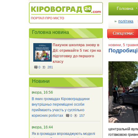
Головна
політика
Головна новина
Пакунок школяра знову в
новини
, 5 травн
Подробиці
Дії: отримайте 5 тис грн на
підготовку до першого
класу
0
281
Новини
вчора, 16:56
В яких громадах Кіровоградщини
внутрішньо переміщені особи
приймають участь у суспільно
корисних роботах
0
157
вчора, 16:44
центральній вул
Як в громадах впроваджують моделі
готівковою гривн