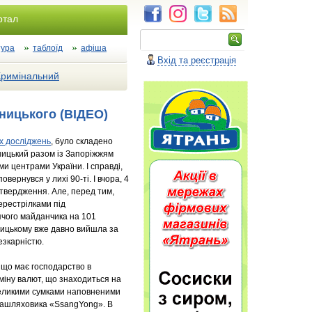
ртал
тура
таблоїд
афіша
Вхід та реєстрація
Кримінальний
ницького (ВІДЕО)
х досліджень
, було складено
вницький разом із Запоріжжям
 центрами України. І справді,
вернувся у лихі 90-ті. І вчора, 4
твердження. Але, перед тим,
перестрілками під
ячого майданчика на 101
ницькому вже давно вийшла за
езкарністю.
 що має господарство в
бміну валют, що знаходиться на
великими сумками наповненими
позашляховика «SsangYong». В