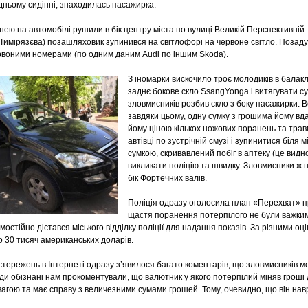
дньому сидінні, знаходилась пасажирка.
ею на автомобілі рушили в бік центру міста по вулиці Великій Перспективній.
Тимірязєва) позашляховик зупинився на світлофорі на червоне світло. Позаду
воними номерами (по одним даним Audi по іншим Skoda).
З іномарки вискочило троє молодиків в балак
заднє бокове скло SsangYongа і витягувати су
зловмисників розбив скло з боку пасажирки. В
завдяки цьому, одну сумку з грошима йому вд
йому ціною кількох ножових поранень та травм. 
автівці по зустрічній смузі і зупинитися біля 
сумкою, скривавлений побіг в аптеку (це видн
викликати поліцію та швидку. Зловмисники ж 
бік Фортечних валів.
Поліція одразу оголосила план «Перехват» пр
щастя поранення потерпілого не були важкими
самостійно дістався міського відділку поліції для надання показів. За різними 
о 30 тисяч американських доларів.
стережень в Інтернеті одразу з’явилося багато коментарів, що зловмисників мо
и обізнані нам прокоментували, що валютник у якого потерпілий міняв гроші 
вагою та має справу з величезними сумами грошей. Тому, очевидно, що він на