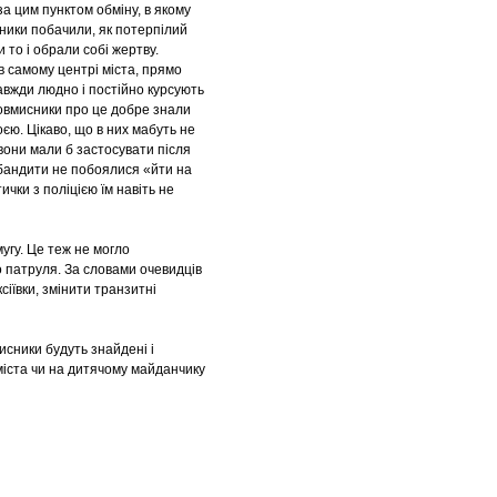
а цим пунктом обміну, в якому
ники побачили, як потерпілий
 то і обрали собі жертву.
в самому центрі міста, прямо
завжди людно і постійно курсують
Зловмисники про це добре знали
ю. Цікаво, що в них мабуть не
 вони мали б застосувати після
о бандити не побоялися «йти на
ички з поліцією їм навіть не
мугу. Це теж не могло
о патруля. За словами очевидців
сіївки, змінити транзитні
исники будуть знайдені і
міста чи на дитячому майданчику