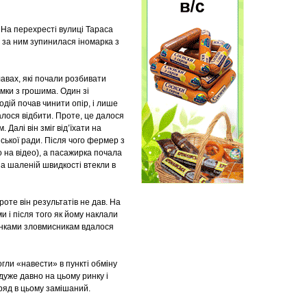
 На перехресті вулиці Тараса
 за ним зупинилася іномарка з
лавах, які почали розбивати
мки з грошима. Один зі
одій почав чинити опір, і лише
алося відбити. Проте, це далося
Далі він зміг від’їхати на
міської ради. Після чого фермер з
о на відео), а пасажирка почала
на шаленій швидкості втекли в
оте він результатів не дав. На
 і після того як йому наклали
оцінками зловмисникам вдалося
гли «навести» в пункті обміну
дуже давно на цьому ринку і
вряд в цьому замішаний.