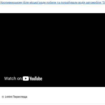
 Кропивницькому біля міської ради побили та пограбували водія автомобіля
Перегляда
14494