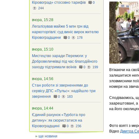
Кіровоград» стосовно тарифів
0
244
вчора, 15:28
Легалізував майже 5 млн грн від
наркоторгівлі: суд виніс вирок жителю
Кіровоградщини
0
178
вчора, 15:10
Мистецтво заради Перемоги: у
Добровеличківці під час благодійного
заходу підтримали воїнів
0
199
Втікаючи на свої
залишитися непо
вчора, 14:56
зловмисники поїх
Стан роботи зі зверненнями до
номери на звичай
сервісу ДПС «Пульс»: надійшло три
звернення
0
183
Сподіваємось, що
заарештовані, а
вчора, 14:44
на його околицях
Єдиний рахунок «Турбота про
дитину»: як скористатися на
Фото взяті з ме
Кіровоградщині
0
236
Відео
Дмитра С
ще новини