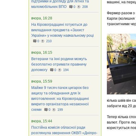
підтримки й догляду для літніх та
машині, на пере
маломобільних ВПО
0
208
Фермер разом з н
вчора, 16:28
Карпи (колишня 
транзитними чер
На Кіровоградщині готуються до
викладання предмета «Захист
України» у новому навчальному році
0
210
вчора, 16:15
Ветерани та їхні родини можуть
безоплатно отримати правничу
допомогу
0
194
вчора, 15:59
Майже 9 тисяч пачок цигарок без
акцизу та обладнання для їх
виготовлення: на Кіровоградщині
кілька швів він 
викрито організатора незаконної
забрати від 20 д
схеми
0
199
Тепер кілька спо
вчора, 15:44
валют. Проте люд
Постійна комісія обласної ради
користується по
розглянула звернення ОКВП «Дніпро-