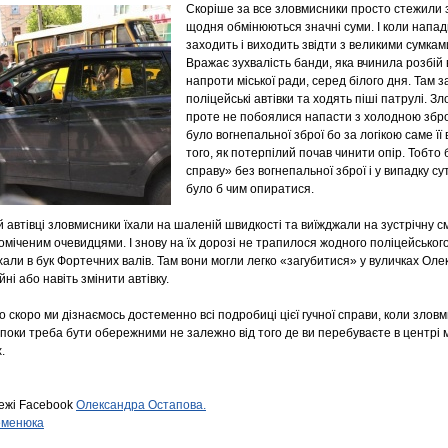
Скоріше за все зловмисники просто стежили з
щодня обмінюються значні суми. І коли напад
заходить і виходить звідти з великими сумками
Вражає зухвалість банди, яка вчинила розбій 
напроти міської ради, серед білого дня. Там 
поліцейські автівки та ходять піші патрулі. 
проте не побоялися напасти з холодною зброє
було вогнепальної зброї бо за логікою саме її
того, як потерпілий почав чинити опір. Тобт
справу» без вогнепальної зброї і у випадку сут
було б чим опиратися.
й автівці зловмисники їхали на шаленій швидкості та виїжджали на зустрічну с
міченим очевидцями. І знову на їх дорозі не трапилося жодного поліцейськог
али в бук Фортечних валів. Там вони могли легко «загубитися» у вуличках Олек
ні або навіть змінити автівку.
 скоро ми дізнаємось достеменно всі подробиці цієї гучної справи, коли зловм
 поки треба бути обережними не залежно від того де ви перебуваєте в центрі 
.
режі Facebook
Олександра Остапова.
еменюка