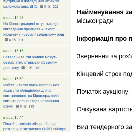
підтримки й догляду для літніх та
маломобільних ВПО
0
202
Найменування з
вчора, 16:28
міської ради
На Кіровоградщині готуються до
викладання предмета «Захист
України» у новому навчальному році
Інформація про 
0
204
вчора, 16:15
Звернення за роз’
Ветерани та їхні родини можуть
безоплатно отримати правничу
допомогу
0
188
Кінцевий строк по
вчора, 15:59
Майже 9 тисяч пачок цигарок без
Початок аукціону: 
акцизу та обладнання для їх
виготовлення: на Кіровоградщині
викрито організатора незаконної
схеми
0
193
Очікувана вартіст
вчора, 15:44
Постійна комісія обласної ради
Вид тендерного за
розглянула звернення ОКВП «Дніпро-