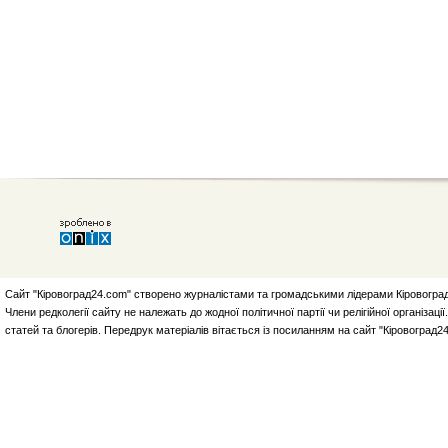
Сайт "Кіровоград24.com" створено журналістами та громадськими лідерами Кіровоград
Члени редколегії сайту не належать до жодної політичної партії чи релігійної організа
статей та блогерів. Передрук матеріалів вітається із посиланням на сайт "Кіровоград2