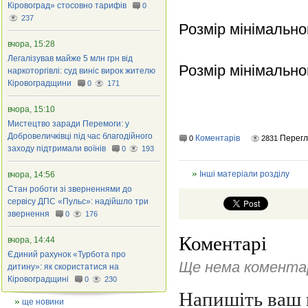
Кіровоград» стосовно тарифів
0
237
Розмір мінімально
вчора, 15:28
Легалізував майже 5 млн грн від
Розмір мінімально
наркоторгівлі: суд виніс вирок жителю
Кіровоградщини
0
171
вчора, 15:10
Мистецтво заради Перемоги: у
Добровеличківці під час благодійного
Коментарів
Перег
0
2831
заходу підтримали воїнів
0
193
Інші матеріали розділу
вчора, 14:56
Стан роботи зі зверненнями до
сервісу ДПС «Пульс»: надійшло три
звернення
0
176
Коментарі
вчора, 14:44
Єдиний рахунок «Турбота про
Ще нема коментар
дитину»: як скористатися на
Кіровоградщині
0
230
Напишіть ваш 
ще новини