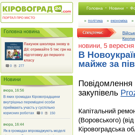
Головна
Новини
Фо
політика
економіка
Головна новина
Військ
Кропи
Пакунок школяра знову в
новини
, 5 вересня
Дії: отримайте 5 тис грн на
В Новоукраї
підготовку до першого
класу
майже за пі
0
277
Новини
Повідомлення 
закупівель
Pro
вчора, 16:56
В яких громадах Кіровоградщини
внутрішньо переміщені особи
приймають участь у суспільно
Капітальний ремон
корисних роботах
0
150
(Воровського) (ві
вчора, 16:44
Кіровоградська об
Як в громадах впроваджують моделі