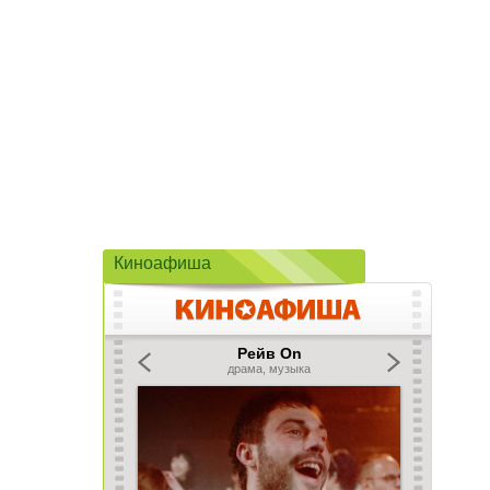
Киноафиша