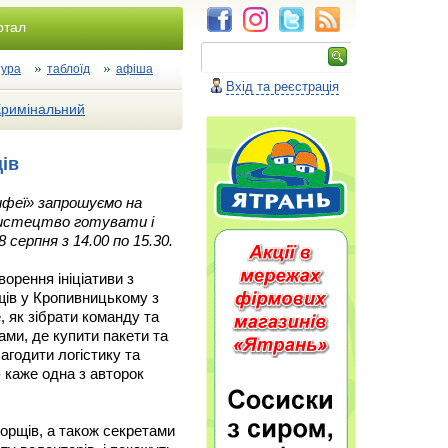
ртал
тура
таблоїд
афіша
Вхід та реєстрація
Кримінальний
ців
ифеї» запрошуємо на
истецтво готувати і
серпня з 14.00 по 15.30.
ворення ініціативи з
щів у Кропивницькому з
, як зібрати команду та
ами, де купити пакети та
агодити логістику та
 каже одна з авторок
борщів, а також секретами