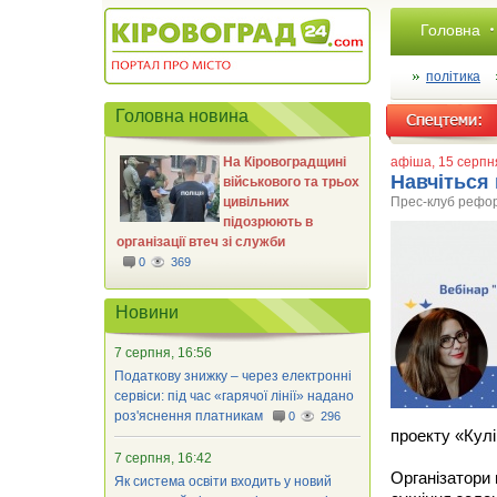
Головна
політика
Головна новина
На Кіровоградщині
афіша
, 15 серп
​Навчіться
військового та трьох
цивільних
Прес-клуб рефо
підозрюють в
організації втеч зі служби
0
369
Новини
7 серпня, 16:56
Податкову знижку – через електронні
сервіси: під час «гарячої лінії» надано
роз'яснення платникам
0
296
проекту «Кул
7 серпня, 16:42
Організатори 
Як система освіти входить у новий