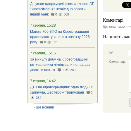
До уваги одержувачів виплат через АТ
“Укрексімбанк”: необхідно обрати
інший банк
0
308
Коментарі
7 серпня, 15:28
Ще нема комент
Майже 700 ВПО на Кіровоградщині
Напишіть ваш
працевлаштувалися з початку 2026
року
0
331
Ім'я:
7 серпня, 15:15
За минулу добу на Кіровоградщині
Коментар:
рятувальники ліквідували понад два
десятки пожеж
0
280
7 серпня, 14:42
ДТП на Кіровоградщині: одна людина
загинула, шестеро – травмовані
0
364
ще новини