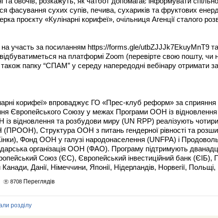
і та овочів, розкажуть, як чатбот допомагає інформувати спільно
ься фасування сухих супів, печива, сухариків та фруктових ене
ерка проєкту «Кулінарні корифеї», очільниця Агенції сталого р
на участь за посиланням https://forms.gle/utbZJJJk7EkuyMnT9 
 відбуватиметься на платформі Zoom (перевірте свою пошту, чи 
 також папку “СПАМ” у середу напередодні вебінару отримати з
нарні корифеї» впроваджує ГО «Прес-клуб реформ» за сприянн
ння Європейського Союзу у межах Програми ООН із відновлення 
 із відновлення та розбудови миру (UN RPP) реалізують чотир
 (ПРООН), Структура ООН з питань гендерної рівності та розши
інки), Фонд ООН у галузі народонаселення (UNFPA) і Продоволь
одарська організація ООН (ФАО). Програму підтримують дванад
ропейський Союз (ЄС), Європейський інвестиційний банк (ЄІБ), 
 Канади, Данії, Німеччини, Японії, Нідерландів, Норвегії, Польщі, 
Переглядів
8708
али розділу