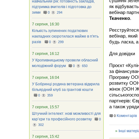
сушіння зелен
навчальний рік: готовність закладів,
як відбуваєт
підтримка вчителів і підготовка до
вебінар партн
зими
0
294
Ткаченко
.
7 серпня, 16:30
Реєструйтеся 
Кількість зупинених податкових
вебінар, який
накладних скоротилася майже в п'ять
будь ласка, а
разів
0
299
Для довідки
7 серпня, 16:12
У Кропивницькому провели обласний
Проєкт «Кулі
молодіжний форум
0
650
за фінансува
Програму ООН
7 серпня, 16:04
розвитку ООН
У Бобринці родина ветерана відкрила
жінок (ООН Ж
більярдний клуб за грантові кошти
сільськогосп
0
359
партнерів: Єв
а також уряди
7 серпня, 15:57
Штучний інтелект: нові можливості для
Коментарів
0
кар’єри та професійного розвитку
0
302
Інші матері
7 серпня, 15:42