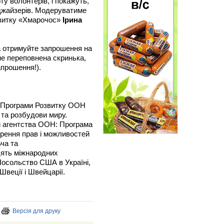
ту волонтерів, і покажуть,
рджайзерів. Модеруватиме
озвитку «Хмарочос»
Ірина
та отримуйте запрошення на
не переповнена скринька,
апрошення!).
я Програми Розвитку ООН
та розбудови миру.
и агентства ООН: Програма
рення прав і можливостей
ча та
цять міжнародних
Посольство США в Україні,
Швеції і Швейцарії.
Версія для друку