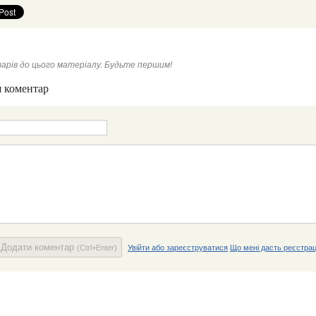
арів до цього матеріалу. Будьте першим!
 коментар
Додати коментар
(Ctrl+Enter)
Увійти або зареєструватися
Що мені дасть реєстрац