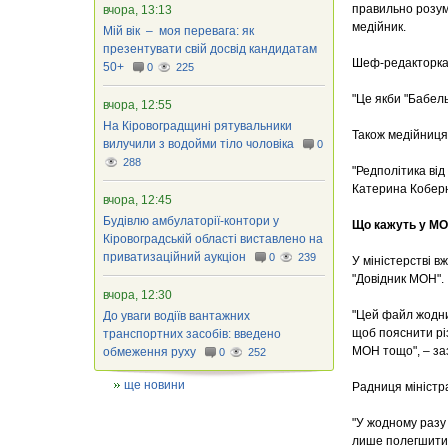
правильно розумію
вчора, 13:13
медійник.
Мій вік – моя перевага: як
презентувати свій досвід кандидатам
Шеф-редакторка 
50+
0
225
"Це якби "Бабел
вчора, 12:55
На Кіровоградщині рятувальники
Також медійниця 
вилучили з водойми тіло чоловіка
0
288
"Редполітика від
Катерина Коберн
вчора, 12:45
Будівлю амбулаторії-контори у
Що кажуть у М
Кіровоградській області виставлено на
приватизаційний аукціон
0
239
У міністерстві в
"Довідник МОН".
вчора, 12:30
"Цей файл жодни
До уваги водіїв вантажних
щоб пояснити різ
транспортних засобів: введено
МОН тощо", – за
обмеження руху
0
252
ще новини
Радниця міністра
"У жодному разу 
лише полегшити с