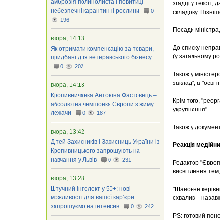
амброзія полинолиста і повитиці –
згадці у тексті,
небезпечні карантинні рослини
0
складову. Пізні
196
Посади міністра,
вчора, 14:13
До списку неправ
Як отримати компенсацію за товари,
(у загальному ро
придбані для ветеранського бізнесу
0
202
Також у міністе
заклад", а "освіт
вчора, 14:13
Кропивничанка Антоніна Фастовець –
Крім того, "рео
абсолютна чемпіонка Європи з жиму
укрупнення".
лежачи
0
187
Також у документ
вчора, 13:42
Дітей Захисників і Захисниць України із
Реакція медійни
Кропивницького запрошують на
навчання у Львів
0
231
Редактор "Європ
висвітлення тем,
вчора, 13:28
Штучний інтелект у 50+: нові
"Шановне керівни
можливості для вашої кар’єри:
схвалив – назавж
запрошуємо на інтенсив
0
242
PS: готовий пон