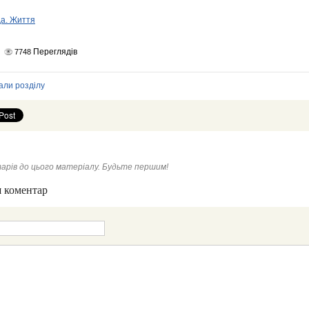
да. Життя
Переглядів
7748
али розділу
арів до цього матеріалу. Будьте першим!
 коментар