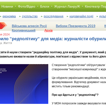
Новини
Фото/Відео
Блоги
Журнал ЛанруЖ
Кінотеатр По
економіка
суспільство
розслiдування
надзвичайні події
куль
Військова агресія Росії
Вибори Президента 2019
Кропивницький
Архів
тня 2024
ило "редполітику" для медіа: журналісти обурил
да. Життя
світи й науки створили "редакційну політику для медіа". У документі, який 
равильно вживати назви й абревіатури, пов’язані з відомством та його діял
Створення "редполітики" обґрунтували 
створенням "якіснішої комунікації" з жу
Це обурило українських медійників, піс
формулювання. Відтепер документ нази
містить тільки рекомендації.
Про що йдеться у "редполітиці"?
У МОН попросили завжди вказувати пов