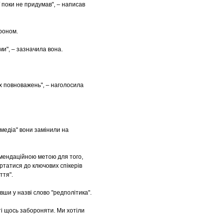
ії поки не придумав", – написав
роном.
и", – зазначила вона.
их повноважень", – наголосила
 медіа" вони замінили на
омендаційною метою для того,
ртатися до ключових спікерів
ття".
ши у назві слово "редполітика".
ті щось забороняти. Ми хотіли