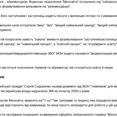
 далі – абревіатурою. Водночас скорочення "Міносвіти" потрапило під "заборону
ше формулювання виправили на "рекомендацію".
 його заступників і заступниць радять писати з маленької літери та з уживання
ильних назв потрапили "виш", "вуз", "вищий навчальний заклад", "вищий учбови
зумінні).
рстві попросили замість "завуча" вживати формулювання "заступник/заступниця
ній заклад", не "навчальний процес", а "освітній процес", не "отримувати освіту",
рганізацію/ліквідацію/оптимізацію ЗВО" МОН радить називати "модернізацією 
і містяться пояснення термінів та абревіатур, які стосуються освіти й науки.
ків
ейської правди" Сергій Сидоренко назвав документ від МОН "темником" для мед
 які українська влада надсилала ЗМІ на початку 2000-х років.
цтво Міносвіти, виженіть на**г сц***ми тряпками ту людину, яка порадила вам 
ди відстороніть від комунікації, бо вони просто непридатні для роботи у цій ца
ести заслужене покарання за вживання офіційно забороненого терміну "Міносві