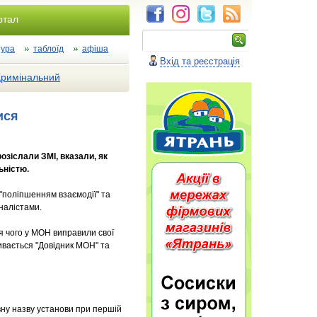
ртал
тура
таблоїд
афіша
Вхід та реєстрація
Кримінальний
ися
розіслали ЗМІ, вказали, як
ьністю.
"поліпшенням взаємодії" та
рналістами.
ля чого у МОН виправили свої
вається "Довідник МОН" та
ну назву установи при першій