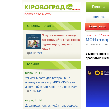
Головна
політика
Головна новина
Пакунок школяра знову в
політика
, 10 кві
МОН створ
Дії: отримайте 5 тис грн на
підготовку до першого
Українська прав
класу
0
249
У Міністерстві о
правильно і неп
Новини
вчора, 14:44
Усі можливості для ветеранів – в
одному застосунку: «БЕЗ МЕЖ» уже
доступний в App Store та Google Play
0
243
вчора, 14:14
Держпродспоживслужба попереджає: