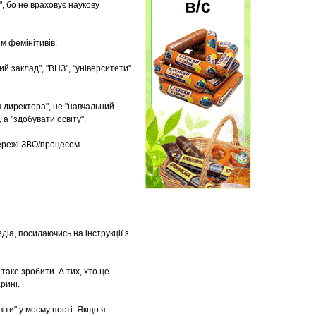
", бо не враховує наукову
м фемінітивів.
й заклад", "ВНЗ", "університети"
 директора", не "навчальний
 а "здобувати освіту".
мережі ЗВО/процесом
іа, посилаючись на інструкції з
таке зробити. А тих, хто це
рині.
ти" у моєму пості. Якщо я