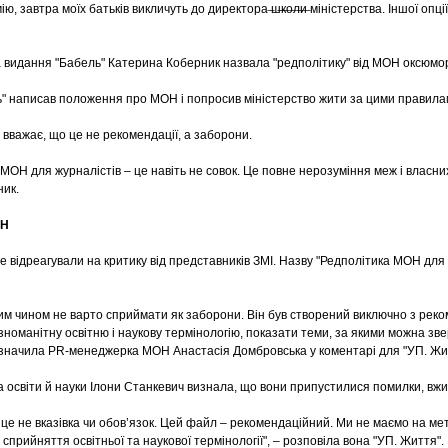
, завтра моїх батьків викличуть до директора ̶ш̶к̶о̶л̶и̶ міністерства. Іншої опц
видання "Бабель" Катерина Коберник назвала "редполітику" від МОН оксюмо
ь" написав положення про МОН і попросив міністерство жити за цими правилам
вважає, що це не рекомендації, а заборони.
 МОН для журналістів – це навіть не совок. Це повне нерозуміння меж і власн
ик.
ОН
же відреагували на критику від представників ЗМІ. Назву "Редполітика МОН для
м чином не варто сприймати як заборони. Він був створений виключно з рек
номанітну освітню і наукову термінологію, показати теми, за якими можна зве
значила PR-менеджерка МОН Анастасія Домбровська у коментарі для "УП. Жи
 освіти й науки Ілони Станкевич визнала, що вони припустилися помилки, вжив
це не вказівка чи обов’язок. Цей файл – рекомендаційний. Ми не маємо на ме
прийняття освітньої та наукової термінології", – розповіла вона "УП. Життя".