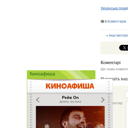
Українська прав
Коментарів
0
Інші матері
Коментарі
Ще нема комент
Киноафиша
Напишіть ваш
Ім'я:
Коментар: