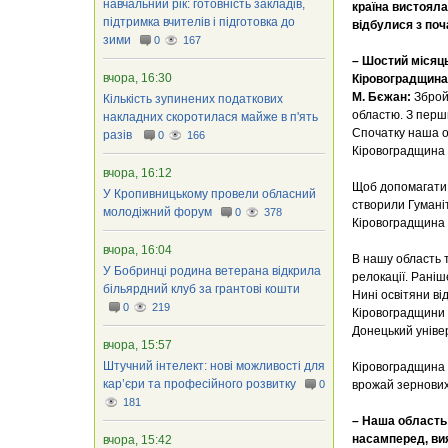
навчальний рік: готовність закладів,
країна вистояла 
підтримка вчителів і підготовка до
відбулися з поч
зими
0
167
– Шостий місяць
вчора, 16:30
Кіровоградщин
М. Бєжан:
Зброй
Кількість зупинених податкових
областю. З перши
накладних скоротилася майже в п'ять
Спочатку наша о
разів
0
166
Кіровоградщина 
вчора, 16:12
Щоб допомагати 
У Кропивницькому провели обласний
створили Гуманіт
молодіжний форум
0
378
Кіровоградщина 
вчора, 16:04
В нашу область т
У Бобринці родина ветерана відкрила
релокації. Рані
більярдний клуб за грантові кошти
Нині освітяни ві
0
219
Кіровоградщини п
Донецький уніве
вчора, 15:57
Штучний інтелект: нові можливості для
Кіровоградщина є
кар’єри та професійного розвитку
0
врожай зернових,
181
– Наша область 
насамперед, вия
вчора, 15:42