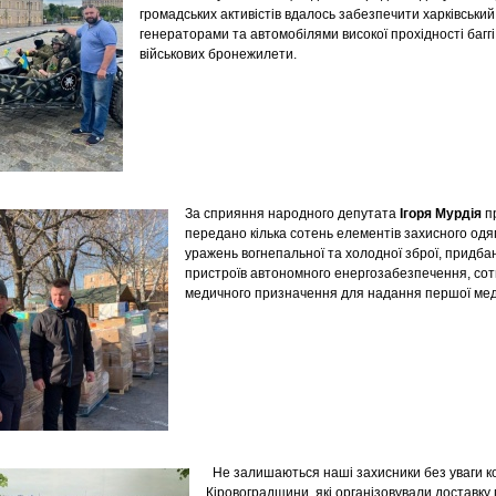
громадських активістів вдалось забезпечити харківськ
генераторами та автомобілями високої прохідності баггі
військових бронежилети.
За сприяння народного депутата
Ігоря Мурдія
п
передано кілька сотень елементів захисного одяг
уражень вогнепальної та холодної зброї, придбан
пристроїв автономного енергозабезпечення, сотн
медичного призначення для надання першої мед
Не залишаються наші захисники без уваги к
Кіровоградщини, які організовували доставку 