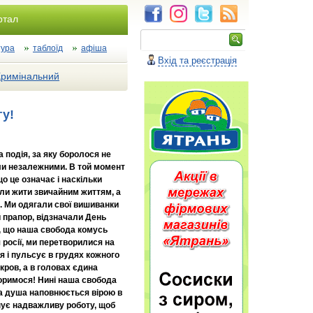
ртал
тура
таблоїд
афіша
Вхід та реєстрація
Кримінальний
у!
а подія, за яку боролося не
ли незалежними. В той момент
о це означає і наскільки
ли жити звичайним життям, а
. Ми одягали свої вишиванки
й прапор, відзначали День
и, що наша свобода комусь
 росії, ми перетворилися на
я і пульсує в грудях кожного
кров, а в головах єдина
скоримося! Нині наша свобода
 а душа наповнюється вірою в
онує надважливу роботу, щоб