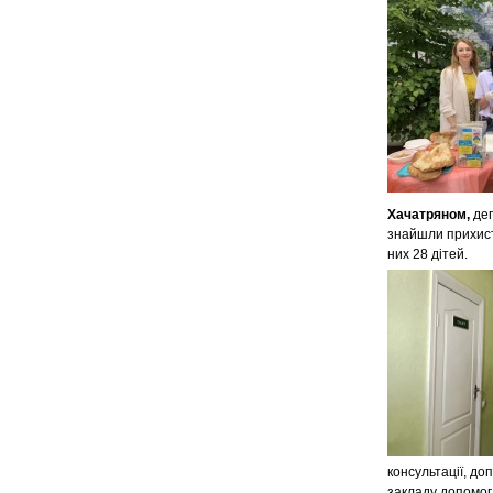
Хачатряном,
де
знайшли прихисто
них 28 дітей.
консультації, д
закладу допомог