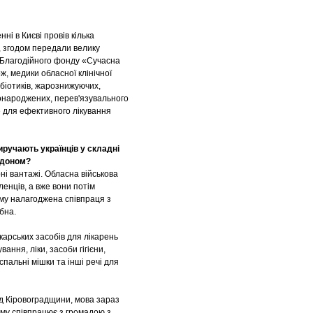
і в Києві провів кілька
т, згодом передали велику
д Благодійного фонду «Сучасна
ж, медики обласної клінічної
ибіотиків, жарознижуючих,
вонароджених, перев'язувального
е для ефективного лікування
иручають українців у складні
ордоном?
і вантажі. Обласна військова
енців, а вже вони потім
ому налагоджена співпраця з
бна.
арських засобів для лікарень
ння, ліки, засоби гігієни,
спальні мішки та інші речі для
д Кіровоградщини, мова зараз
му співпрацює з громадою з