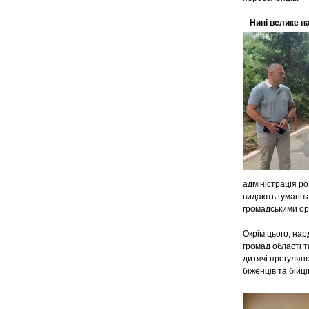
-
Нині велике н
адміністрація р
видають гуманіт
громадськими орг
Окрім цього, на
громад області т
дитячі прогулянк
біженців та бійц