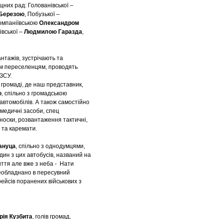
них рад: Голованівської –
 Березою
, Побузької –
мпаніївською
Олександром
івської –
Людмилою Гаразда
,
нтажів, зустрічають та
им переселенцям, проводять
 ЗСУ.
громаді, де наш представник,
о
, спільно з громадською
 автомобілів. А також самостійно
 медичні засоби, спец
оноски, розвантаження тактичні,
и та каремати.
ануца
, спільно з однодумцями,
дин з цих автобусів, названий на
ття але вже з неба - Нати
еобладнано в пересувний
 рейсів поранених військових з
рія Кузбита
, голів громад,