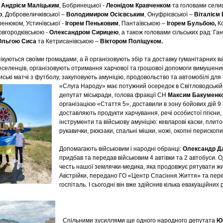
–
Андрієм Маліцьким
, Бобринецької -
Леонідом Кравченком
та головами селищ
о
, Добровеличківської –
Володимиром Осієвським
, Онуфрієвської –
Віталієм
енюком, Устинівської -
Ігорем Пеньковим
, Пантаївською –
Ігорем Бульбою,
Ко
овгородківською -
Олександром Сирицею
, а також головами сільських рад: Ган
Ольгою Сиса
та Кетрисанівською –
Віктором Поліщуком.
куються своїми громадами, а й організовують збір та доставку гуманітарних ва
селенців, організовують отримання харчової та грошової допомоги вимушен
иські матчі з футболу, закуповують амуніцію, продовольство та автомобілі для
«Слуга Народу» має потужний осередок в Світловодській 
депутат міськради, голова фракції СН
Максим Бакуменк
організацією «Стаття 5», доставили в зону бойових дій 9
доставляють продукти харчування, речі особистої гігієни,
інструменти та військову амуніцію: кевларові каски, плит
рукавички, рюкзаки, спальні мішки, ножі, окопні перископ
Допомагають військовим і народні обранці:
Олександр Д
придбав та передав військовим 4 автівки та 2 автобуси. О
честь нашої землячки-медика, яка продовжує рятувати жи
Австрійки, передано ГО «Центр Спасіння Життя» та пер
госпіталь. І сьогодні він вже здійснив кілька евакуаційних
Спільними зусиллями ще одного народного депутата
Ю