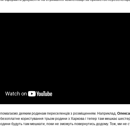
допомагаємо деяким родинам переселенців з розміщенням. Наприклад,
Олекса
в безоплатне користування трьом родини з Харкова і тепер там мешкає шестер
І родини будуть там мешкати, поки не зможуть повернутись додому. Тож, ми не 