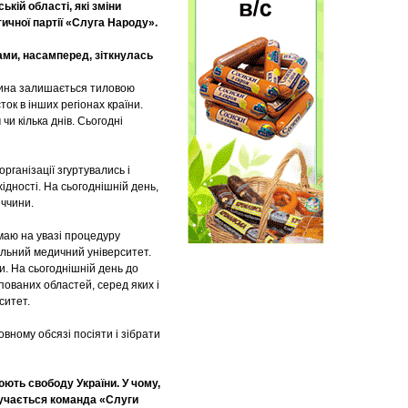
ькій області, які зміни
тичної партії «Слуга Народу».
ами, насамперед, зіткнулась
щина залишається тиловою
ок в інших регіонах країни.
и кілька днів. Сьогодні
ганізації згуртувались і
ідності. На сьогоднішній день,
ччини.
 маю на увазі процедуру
альний медичний університет.
и. На сьогоднішній день до
пованих областей, серед яких і
ситет.
вному обсязі посіяти і зібрати
ють свободу України. У чому,
олучається команда «Слуги