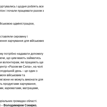
уртувались і щодня роблять все
гіон і почали працювати разом з
йськовою адміністрацією,
ставляли сировину і
ення харчування для військових
 яку потрібно надавати допомогу
міючи, що цим мають займатись
ли волонтерам, які працюють ще
 центр «Разом ми Сила», на чолі
ьогоднішній день – це один з
оги військовим та
які вони не можуть виконати для
ють продуктами харчування,
ми, карематами, матрацами,
ріальних громадах області.
ї –
Володимиром Сокирко
,