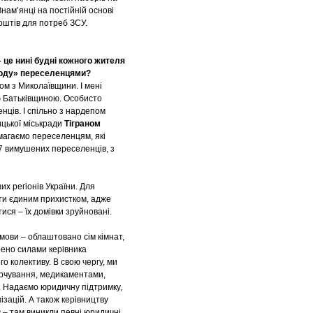
нам’янці на постійній основі
оштів для потреб ЗСУ.
 це нині будні кожного жителя
роду» переселенцями?
ом з Миколаївщини. І мені
єю Батьківщиною. Особисто
нців. І спільно з нардепом
цької міськради
Тіграном
магаємо переселенцям, які
57 вимушених переселенців, з
их регіонів України. Для
ати єдиним прихистком, адже
ися – їх домівки зруйновані.
мови – облаштовано сім кімнат,
орено силами керівника
го колективу. В свою чергу, ми
рчування, медикаментами,
. Надаємо юридичну підтримку,
зацій. А також керівництву
– там виникли певні юридичні