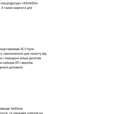
ий спецпідрозділ «KRAKEN»
. А також закупити для
редставникам ЗСУ було
у, призначеного для захисту від
о і передано кілька десятків
і наборів ЛП і виробів
ичної допомоги.
оманди ЗеЖінок
пасок, та харчових наборів на