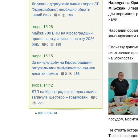
Народу» на Кір
До уваги одержувачів виплат через АТ
М. Бєжан:
З пер
“Укрексімбанк”: необхідно обрати
для перемоги в 
інший банк
0
188
нами.
вчора, 15:28
Народний обран
Майже 700 ВПО на Кіровоградщині
командуванням т
працевлаштувалися з початку 2026
року
0
198
Спочатку допома
виготовляли про
вчора, 15:15
на блокпостах.
За минулу добу на Кіровоградщині
рятувальники ліквідували понад два
десятки пожеж
0
158
вчора, 14:42
ДТП на Кіровоградщині: одна людина
загинула, шестеро – травмовані
0
226
ще новини
посудом, москіт
Не стоять остор
Тісно співпрацює