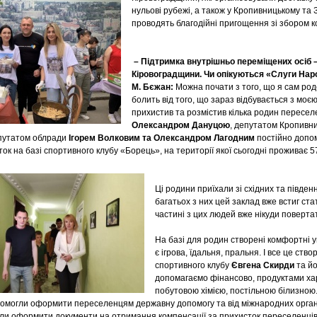
нульові рубежі, а також у Кропивницькому та З
проводять благодійні пригощення зі збором к
– Підтримка внутрішньо переміщених осіб –
Кіровоградщини. Чи опікуються «Слуги На
М. Бєжан:
Можна почати з того, що я сам род
болить від того, що зараз відбувається з мо
прихистив та розмістив кілька родин переселе
Олександром Дануцою
, депутатом Кропивни
путатом облради
Ігорем Волковим та Олександром Лагодним
постійно допо
к на базі спортивного клубу «Борець», на території якої сьогодні проживає 
Ці родини приїхали зі східних та південн
багатьох з них цей заклад вже встиг ст
частині з цих людей вже нікуди повертат
На базі для родин створені комфортні у
є ігрова, їдальня, пральня. І все це ств
спортивного клубу
Євгена Скирди
та йо
допомагаємо фінансово, продуктами ха
побутовою хімією, постільною білизною
опомогли оформити переселенцям державну допомогу та від міжнародних органі
ли оформити документи на отримання компенсації за прихисток переселенців 