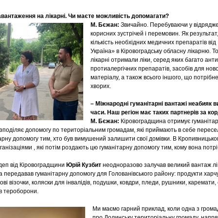
авантаження на лікарні. Чи маєте можливість допомагати?
М. Бєжан:
Звичайно. Перебуваючи у відрядженн
корисних зустрічей і перемовин. Як результа
кількість необхідних медичних препаратів ві
Україна» в Кіровоградську обласну лікарню. То
лікарні отримали ліки, серед яких багато ант
протиалергічних препаратів, засобів для но
матеріалу, а також всього іншого, що потрібн
хворих.
– Міжнародні гуманітарні вантажі неабияк в
часи. Наш регіон має таких партнерів за к
М. Бєжан:
Кіровоградщина отримує гуманітарн
озподіляє допомогу по територіальним громадам, які приймають в себе пересел
арну допомогу тим, хто був вимушений залишити свої домівки. В Кропивницьк
анізаціями , які потім роздають цю гуманітарну допомогу тим, кому вона потрі
рдеп від Кіровоградщини
Юрій Кузбит
неодноразово залучав великий вантаж лік
а передавав гуманітарну допомогу для Голованівського району: продукти харчува
ові візочки, коляски для інвалідів, подушки, ковдри, пледи, рушники, каремати, 
ів тероборони.
Ми маємо гарний приклад, коли одна з грома
про Долинську територіальну громаду, напря