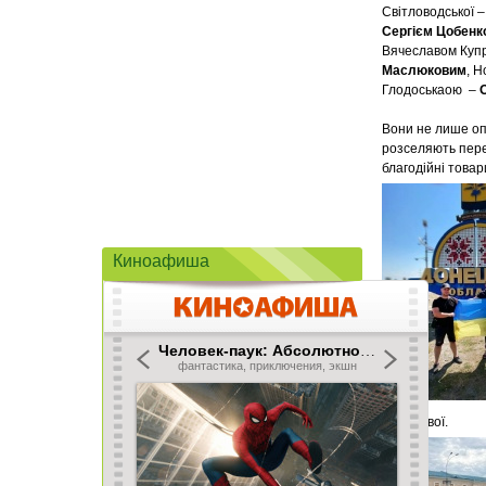
Світловодської 
Сергієм Цобенк
Вячеславом Купр
Маслюковим
, Н
Глодоськаою –
Вони не лише опі
розселяють пере
благодійні товар
Киноафиша
передової.