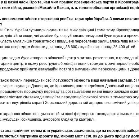
у ці важкі часи. Про те, над чим працює президентська партія в Кіровоградс
атком війни, розповів Михайло Бєжан, в. о. голови обласної організації полі
 повномасштабного вторгнення росії на територію України. З якими виклик
а?
ні Сили України зупинили окупантів на Миколаївщині і саме тому Кіровоград
х днів війни люди, чиї домівки було зруйновано, вимушені були шукати прихист
бласть була лише транзитною і вимушені переселенці залишались лиш на ніч ч
стала осередком безпеки для понад 88 600 людей з них понад 25 400 дітей.
цим людям було створено обласний центр з питань розселення, а громадські ор
арний центр, в якому реєструють біженців і вони отримують речі першої необх
продовжує приймати евакуаційні потяги з вимушеними переселенцями з Доне
акож почали переводити свої потужності бізнес та вищі навчальні заклади. Я
ше, через окупацію Донецька, до Кропивницького «переїхав» Донецький націон
дпрацьовують процедуру переїзду та розташування низки інших закладів освіт
еремістили сім закладів вищої та передвищої фахової освіти з тимчасово оку
рситет внутрішніх справ і Херсонський державний аграрно-економічний універ
 аграрною областю і в умовах війни наші фермерські господарства змогли в по
 кукурудзи, соняшника, цукрового буряка та картоплі.
стала надійним тилом для українських захисників, що на передовій виборю
вляється підтримка фронту від мирних міст і сіл, як до цього процесу д