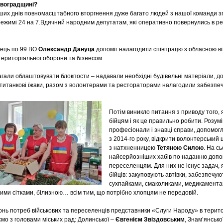
овоградщині?
ших днів повномасштабного вторгнення дуже багато людей з нашої команди зг
режимі 24 на 7.Вдячний народним депутатам, які оперативно повернулись в ре
ець по 99 ВО
Олександр Дануца
допоміг налагодити співпрацю з обласною ві
ериторіальної оборони та бізнесом.
гали облаштовувати блокпости – надавали необхідні будівельні матеріали, до
титанкові їжаки, разом з волонтерами та рестораторами налагодили забезпеч
Потім виникло питання з приводу того,
бійцям і як це правильно робити. Розу
професіонали і знавці справи, допомог
з 2014-го року, відкрити волонтерський
з натхненницею
Тетяною Силою
. На с
найсерйозніших хабів по наданню допом
переселенцям. Для них не існує задач, 
бійців: закуповують автівки, забезпечу
сухпайками, смаколиками, медикамента
ними сітками, білизною… всім тим, що потрібно хлопцям не передовій.
онь потреб військових та переселенців представники «Слуги Народу» в терито
мо з головами міських рад: Долинської –
Євгенієм Звіздовським
, Знам’янсько