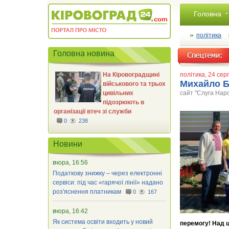
Головна
політика
Головна новина
На Кіровоградщині
політика
, 24 се
Михайло Б
військового та трьох
цивільних
сайт "Слуга Нар
підозрюють в
організації втеч зі служби
0
238
Новини
вчора, 16:56
Податкову знижку – через електронні
сервіси: під час «гарячої лінії» надано
роз'яснення платникам
0
167
вчора, 16:42
Як система освіти входить у новий
перемогу! Над ц