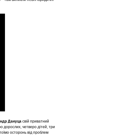
ндр Дануца
свій приватний
о дорослих, четверо дітей, три
стоїмо осторонь від проблем