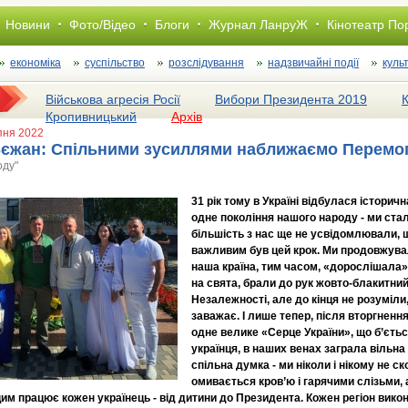
Новини
Фото/Відео
Блоги
Журнал ЛанруЖ
Кінотеатр По
економіка
суспільство
розслiдування
надзвичайні події
куль
Військова агресія Росії
Вибори Президента 2019
Кропивницький
Архів
рпня 2022
єжан: Спільними зусиллями наближаємо Перемог
оду"
31 рік тому в Україні відбулася історичн
одне покоління нашого народу - ми ста
більшість з нас ще не усвідомлювали, щ
важливим був цей крок. Ми продовжува
наша країна, тим часом, «дорослішала»
на свята, брали до рук жовто-блакитни
Незалежності, але до кінця не розуміл
заважає. І лише тепер, після вторгнення
одне велике «Серце України», що б’єтьс
українця, в наших венах заграла вільна 
спільна думка - ми ніколи і нікому не 
омивається кров’ю і гарячими слізьми,
им працює кожен українець - від дитини до Президента. Кожен регіон вик