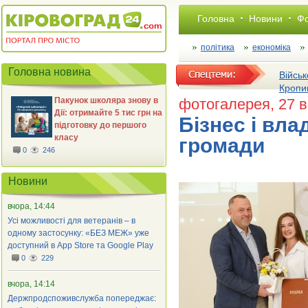
Головна
Новини
Фо
політика
економіка
Головна новина
Військ
Кропи
Пакунок школяра знову в
фотогалерея
, 27 
Дії: отримайте 5 тис грн на
Бізнес і вла
підготовку до першого
класу
громади
0
246
Новини
вчора, 14:44
Усі можливості для ветеранів – в
одному застосунку: «БЕЗ МЕЖ» уже
доступний в App Store та Google Play
0
229
вчора, 14:14
Держпродспоживслужба попереджає: