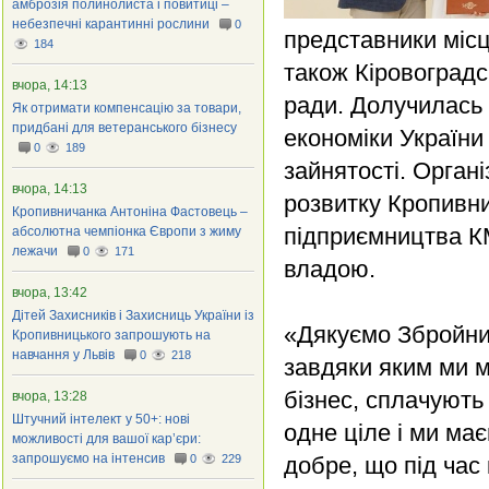
амброзія полинолиста і повитиці –
небезпечні карантинні рослини
0
представники місце
184
також Кіровоградс
вчора, 14:13
ради. Долучилась
Як отримати компенсацію за товари,
придбані для ветеранського бізнесу
економіки України
0
189
зайнятості. Орган
вчора, 14:13
розвитку Кропивни
Кропивничанка Антоніна Фастовець –
підприємництва КМ
абсолютна чемпіонка Європи з жиму
лежачи
0
171
владою.
вчора, 13:42
Дітей Захисників і Захисниць України із
«Дякуємо Збройни
Кропивницького запрошують на
навчання у Львів
0
218
завдяки яким ми м
бізнес, сплачують
вчора, 13:28
Штучний інтелект у 50+: нові
одне ціле і ми ма
можливості для вашої кар’єри:
запрошуємо на інтенсив
0
229
добре, що під час