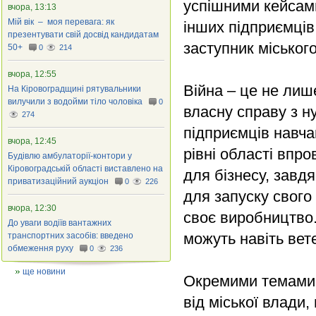
успішними кейсами,
вчора, 13:13
Мій вік – моя перевага: як
інших підприємців
презентувати свій досвід кандидатам
заступник міськог
50+
0
214
вчора, 12:55
Війна – це не лиш
На Кіровоградщині рятувальники
вилучили з водойми тіло чоловіка
0
власну справу з ну
274
підприємців навча
вчора, 12:45
рівні області впр
Будівлю амбулаторії-контори у
Кіровоградській області виставлено на
для бізнесу, завд
приватизаційний аукціон
0
226
для запуску свого
вчора, 12:30
своє виробництво.
До уваги водіїв вантажних
можуть навіть вет
транспортних засобів: введено
обмеження руху
0
236
ще новини
Окремими темами 
від міської влади