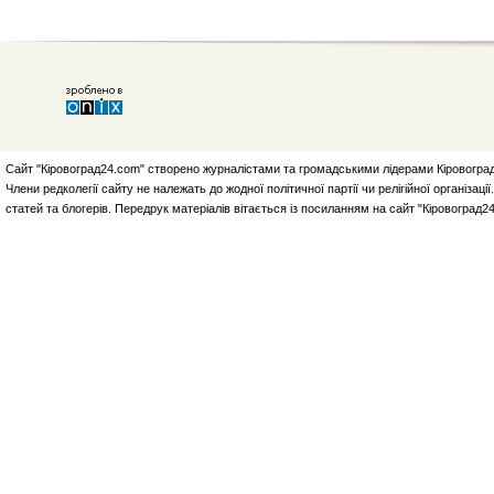
Сайт "Кіровоград24.com" створено журналістами та громадськими лідерами Кіровоград
Члени редколегії сайту не належать до жодної політичної партії чи релігійної організа
статей та блогерів. Передрук матеріалів вітається із посиланням на сайт "Кіровоград2