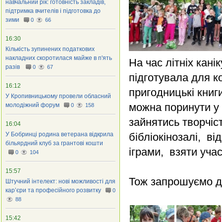
навчальний рік: готовність закладів,
підтримка вчителів і підготовка до
зими
0
66
16:30
Кількість зупинених податкових
накладних скоротилася майже в п'ять
На час літніх кані
разів
0
67
підготувала для ко
16:12
пригодницькі книги
У Кропивницькому провели обласний
можна поринути у 
молодіжний форум
0
158
зайнятись творчіс
16:04
У Бобринці родина ветерана відкрила
бібліокінозалі, в
більярдний клуб за грантові кошти
іграми, взяти учас
0
104
15:57
Тож запрошуємо д
Штучний інтелект: нові можливості для
кар’єри та професійного розвитку
0
88
15:42