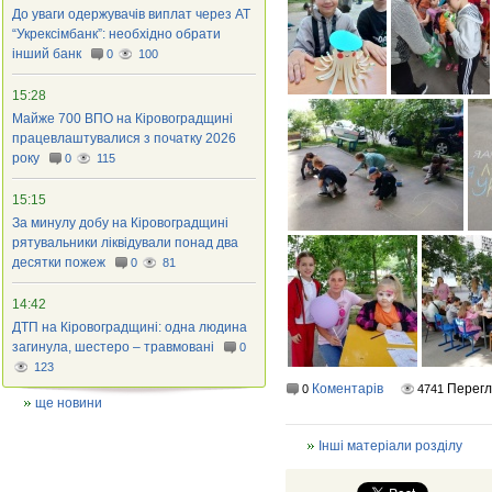
До уваги одержувачів виплат через АТ
“Укрексімбанк”: необхідно обрати
інший банк
0
100
15:28
Майже 700 ВПО на Кіровоградщині
працевлаштувалися з початку 2026
року
0
115
15:15
За минулу добу на Кіровоградщині
рятувальники ліквідували понад два
десятки пожеж
0
81
14:42
ДТП на Кіровоградщині: одна людина
загинула, шестеро – травмовані
0
123
Коментарів
Перег
0
4741
ще новини
Інші матеріали розділу