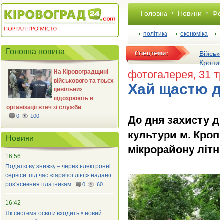
Головна
Новини
Фо
політика
економіка
Головна новина
Військ
Кропи
На Кіровоградщині
фотогалерея
, 31 
військового та трьох
Хай щастю д
цивільних
підозрюють в
організації втеч зі служби
0
100
До дня захисту д
культури м. Кроп
Новини
мікрорайону літн
16:56
Податкову знижку – через електронні
сервіси: під час «гарячої лінії» надано
роз'яснення платникам
0
60
16:42
Як система освіти входить у новий