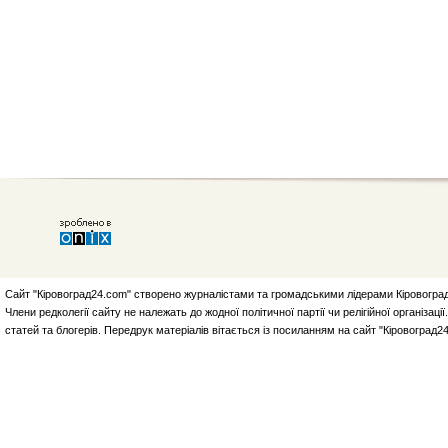
Сайт "Кіровоград24.com" створено журналістами та громадськими лідерами Кіровоград
Члени редколегії сайту не належать до жодної політичної партії чи релігійної організа
статей та блогерів. Передрук матеріалів вітається із посиланням на сайт "Кіровоград2