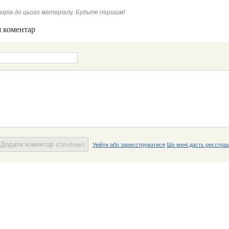
арів до цього матеріалу. Будьте першим!
 коментар
Додати коментар
(Ctrl+Enter)
Увійти або зареєструватися
Що мені дасть реєстрац