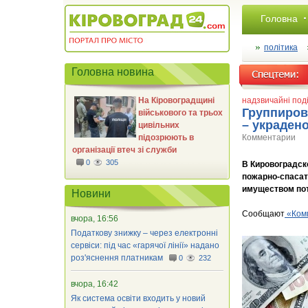
Головна
політика
Головна новина
На Кіровоградщині
надзвичайні поді
Группиров
військового та трьох
– украдено
цивільних
підозрюють в
Комментарии
організації втеч зі служби
0
305
В Кировоградск
пожарно-спасат
имуществом пот
Новини
Сообщают
«Ком
вчора, 16:56
Податкову знижку – через електронні
сервіси: під час «гарячої лінії» надано
роз'яснення платникам
0
232
вчора, 16:42
Як система освіти входить у новий