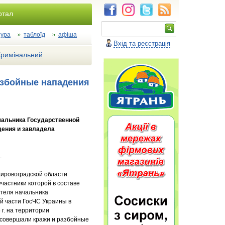
ртал
тура
таблоїд
афіша
Вхід та реєстрація
Кримінальний
азбойные нападения
ачальника Государственной
дения и завладела
.
Кировоградской области
частники которой в составе
ителя начальника
й части ГосЧС Украины в
 г. на территории
 совершали кражи и разбойные