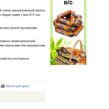
ий члены организованной группы
 общую сумму 1 млн 672 тыс.
ов преступной группировки
оловных правонарушений,
евыми припасами или взрывчатыми
кий иск в интересах
Версія для друку