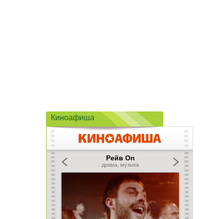
Киноафиша