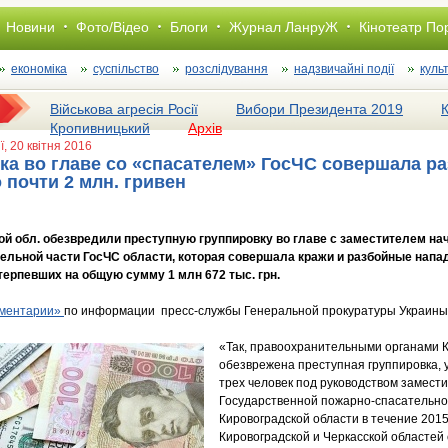
Новини
Фото/Відео
Блоги
Журнал ЛанруЖ
Кінотеатр По
економіка
суспільство
розслiдування
надзвичайні події
куль
Військова агресія Росії
Вибори Президента 2019
Кропивницький
Архів
ї
, 20 квітня 2016
ка во главе со «спасателем» ГосЧС совершала р
 почти 2 млн. гривен
ой обл. обезвредили преступную группировку во главе с заместителем н
ельной части ГосЧС области, которая совершала кражи и разбойные напа
ерпевших на общую сумму 1 млн 672 тыс. грн.
ментарии»
по информации пресс-службы Генеральной прокуратуры Украины
«Так, правоохранительными органами 
обезврежена преступная группировка, у
трех человек под руководством замест
Государственной пожарно-спасательно
Кировоградской области в течение 2015
Кировоградской и Черкасской областей