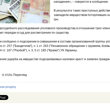
нападения», – говорится в сообщении.
В результате таких преступных действ
завладели имуществом потерпевших на
грн.
досудебного расследования уголовного производства в отношении трех член
кт передан в суд для рассмотрения по существу.
 сообщено о подозрении в совершении в составе организованной группы уг
 ст. 257 ("Бандитизм"), ч. 1 ст. 263 ("Незаконное обращение с оружием, бо
4 ст. 187 ("Разбой"), ч. 3, 5 ст. 185 ("Кража") УК Украины.
ния ущерба на имущество подозреваемых наложен арест и заявлен гражданс
Перегляд
67251
али розділу