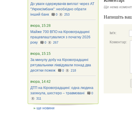
Коментарі
До уваги одержувачів виплат через АТ
Ще нема комент
“Укрексімбанк”: необхідно обрати
інший банк
0
253
Напишіть ваш
вчора, 15:28
Майже 700 ВПО на Кіровоградщині
Ім'я:
працевлаштувалися з початку 2026
Коментар:
року
0
267
вчора, 15:15
За минулу добу на Кіровоградщині
рятувальники ліквідували понад два
десятки пожеж
0
218
вчора, 14:42
ДТП на Кіровоградщині: одна людина
загинула, шестеро – травмовані
0
311
ще новини