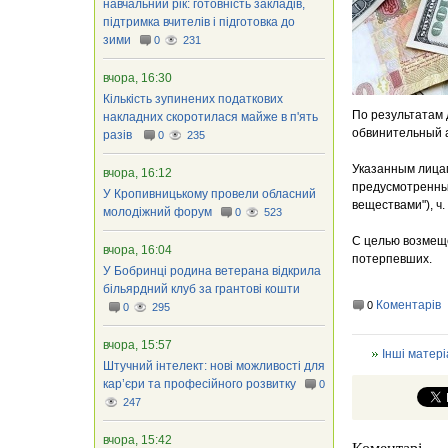
навчальний рік: готовність закладів,
підтримка вчителів і підготовка до
зими
0
231
вчора, 16:30
Кількість зупинених податкових
По результатам 
накладних скоротилася майже в п'ять
обвинительный а
разів
0
235
Указанным лицам
вчора, 16:12
предусмотренных
У Кропивницькому провели обласний
веществами"), ч. 
молодіжний форум
0
523
С целью возмеще
вчора, 16:04
потерпевших.
У Бобринці родина ветерана відкрила
більярдний клуб за грантові кошти
Коментарів
0
0
295
вчора, 15:57
Інші матері
Штучний інтелект: нові можливості для
кар’єри та професійного розвитку
0
247
вчора, 15:42